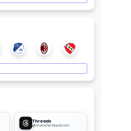
Threads
@transferfeedcom