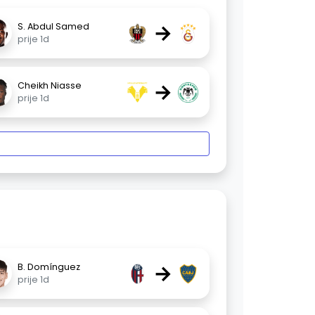
→
S. Abdul Samed
prije 1d
→
Cheikh Niasse
prije 1d
→
B. Domínguez
prije 1d