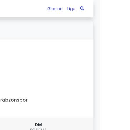
Glasine
Lige
Trabzonspor
DM
POZICIJA