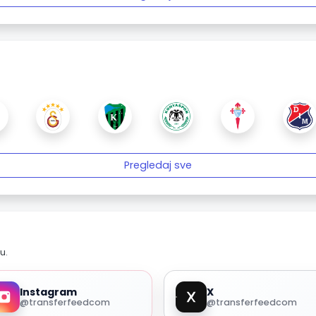
Pregledaj sve
u.
Instagram
X
@transferfeedcom
@transferfeedcom