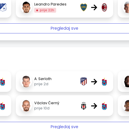
→
Leandro Paredes
prije 22h
Pregledaj sve
→
A. Sørloth
prije 2d
→
Václav Černý
prije 10d
Pregledaj sve