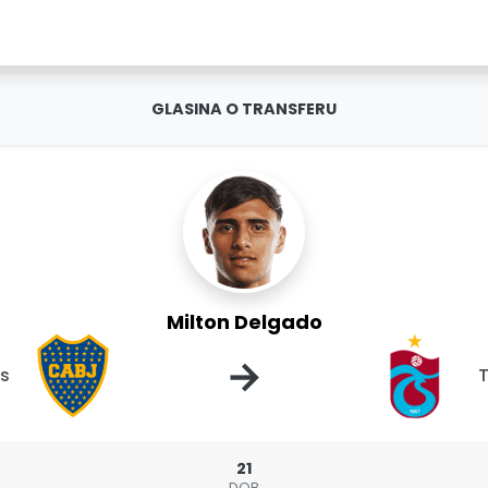
GLASINA O TRANSFERU
Milton Delgado
→
rs
21
DOB