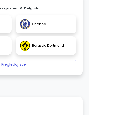
ali s igračem
M. Delgado
.
Chelsea
Borussia Dortmund
Pregledaj sve