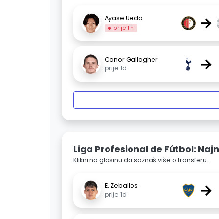
→
Ayase Ueda
prije 11h
→
Conor Gallagher
prije 1d
Liga Profesional de Fútbol: Najn
Klikni na glasinu da saznaš više o transferu.
→
E. Zeballos
prije 1d