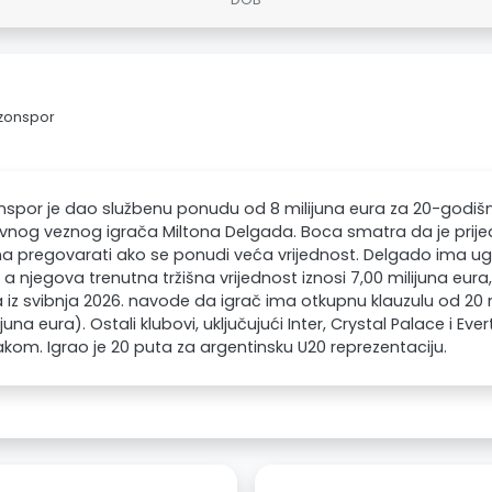
bzonspor
spor je dao službenu ponudu od 8 milijuna eura za 20-godiš
vnog veznog igrača Miltona Delgada. Boca smatra da je prijedl
 pregovarati ako se ponudi veća vrijednost. Delgado ima ug
 a njegova trenutna tržišna vrijednost iznosi 7,00 milijuna eu
a iz svibnja 2026. navode da igrač ima otkupnu klauzulu od 20 m
lijuna eura). Ostali klubovi, uključujući Inter, Crystal Palace i E
akom. Igrao je 20 puta za argentinsku U20 reprezentaciju.