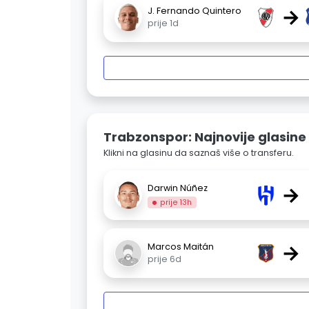
→
J. Fernando Quintero
prije 1d
Trabzonspor: Najnovije glasine
Klikni na glasinu da saznaš više o transferu.
→
Darwin Núñez
prije 13h
→
Marcos Maitán
prije 6d