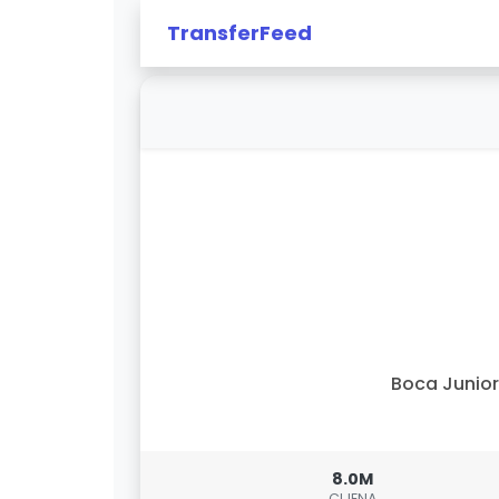
TransferFeed
Boca Junio
8.0M
CIJENA