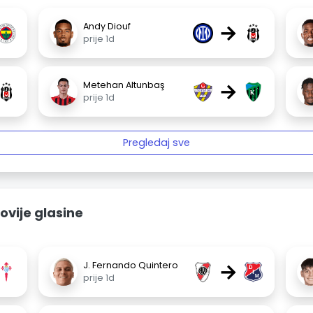
→
Andy Diouf
prije 1d
→
Metehan Altunbaş
prije 1d
Pregledaj sve
ovije glasine
→
J. Fernando Quintero
prije 1d