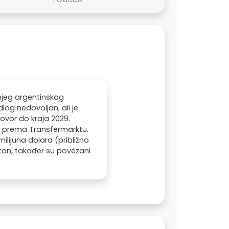
njeg argentinskog
og nedovoljan, ali je
ovor do kraja 2029.
ra, prema Transfermarktu.
ilijuna dolara (približno
verton, također su povezani