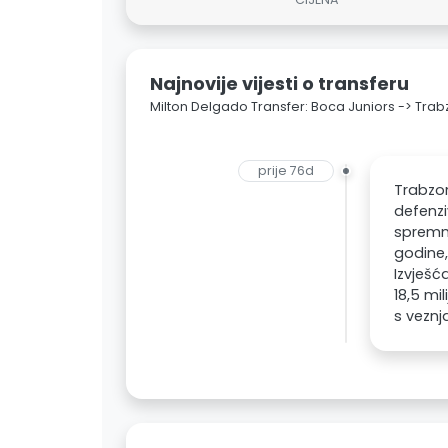
Najnovije vijesti o transferu
Milton Delgado Transfer: Boca Juniors -> Tra
prije 76d
Trabzon
defenzi
spremna
godine,
Izvješć
18,5 mi
s veznj