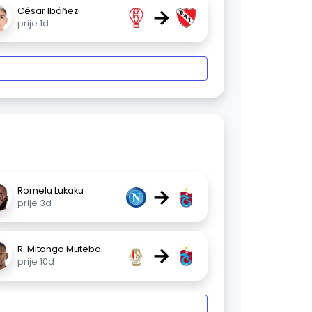
→
César Ibáñez
prije 1d
→
Romelu Lukaku
prije 3d
→
R. Mitongo Muteba
prije 10d