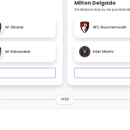
Milton Delgado
Svi klubovi koji su se poveziv
M. Gbane
AFC Bournemouth
M. Kabasakal
Inter Miami
VIŠE