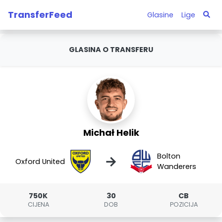
TransferFeed
Glasine
Lige
GLASINA O TRANSFERU
Michał Helik
Bolton
→
Oxford United
Wanderers
750K
30
CB
CIJENA
DOB
POZICIJA