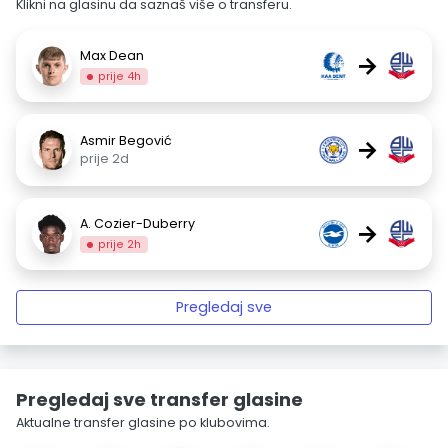
Klikni na glasinu da saznaš više o transferu.
Max Dean
→
prije 4h
Asmir Begović
→
prije 2d
A. Cozier-Duberry
→
prije 2h
Pregledaj sve
Pregledaj sve transfer glasine
Aktualne transfer glasine po klubovima.