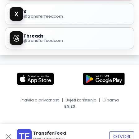
X
@transferfeedcom
Threads
@transferfeedcom
Pravila o privatnosti
|
Uvjeti korištenja
|
O nama
|
EN
ES
TransferFeed
OTVORI