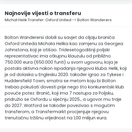
Najnovije vijesti o transferu
Michał Helik Transfer: Oxford United -> Bolton Wanderers
Bolton Wanderersi dobili su savjet da ciljaju braniča
Oxford Uniteda Michała Helika kao zamjenu za Georgea
Johnstona, koji je otišao. Tridesetogodišnji poljski
reprezentativac ima otkupnu klauzulu od približno
750.000 eura (650.000 funti) u svom ugovoru, koja je
postala aktivna nakon ispadanja njegova kluba. Helik, koji
je od dolaska u Englesku 2020. također igrao za Tykese i
Huddersfield Town, smatra se metom koju bi Bolton
trebao pokušati dovesti prije nego što konkurentski klub
povuče potez. Branič, koji ima 7 nastupa za Poljsku,
pridružio se Oxfordu u siječnju 2025., a ugovor mu traje
do 2027. Watford se također povezivao s mogućim
transferom, a Transfermarkt procjenjuje njegovu
trenutačnu tržišnu vrijednost na 1,00 milijun eura.