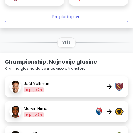
Pregledaj sve
VIŠE
Championship: Najnovije glasine
Klikni na glasinu da saznaš više o transferu.
Joël Veltman
→
prije 2h
Marvin Elimbi
→
prije 3h