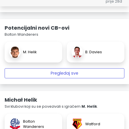
prije 28d
Potencijalni novi CB-ovi
Bolton Wanderers
M. Helik
B. Davies
Pregledaj sve
Michał Helik
Svi klubovi koji su se povezivali s igračem
M. Helik
.
Bolton
Watford
Wanderers