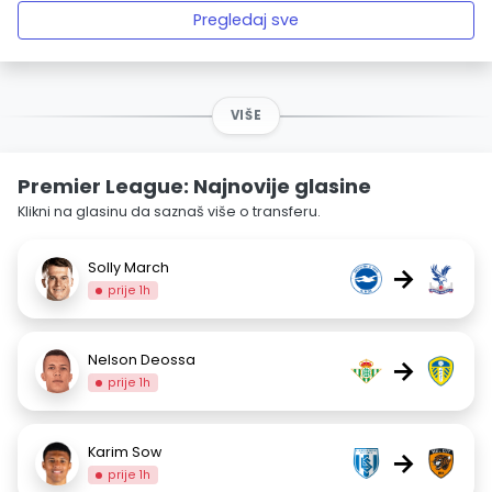
Pregledaj sve
VIŠE
Premier League: Najnovije glasine
Klikni na glasinu da saznaš više o transferu.
Solly March
→
prije 1h
Nelson Deossa
→
prije 1h
Karim Sow
→
prije 1h