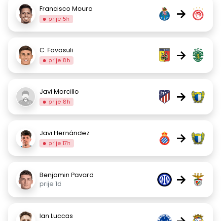
Francisco Moura
→
prije 5h
C. Favasuli
→
prije 8h
Javi Morcillo
→
prije 8h
Javi Hernández
→
prije 17h
Benjamin Pavard
→
prije 1d
Ian Luccas
→