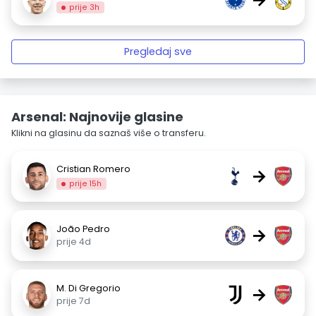
prije 3h
Pregledaj sve
Arsenal: Najnovije glasine
Klikni na glasinu da saznaš više o transferu.
Cristian Romero
→
prije 15h
João Pedro
→
prije 4d
M. Di Gregorio
→
prije 7d