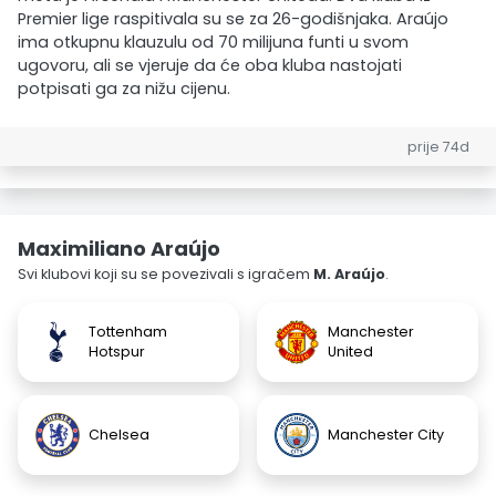
Premier lige raspitivala su se za 26-godišnjaka. Araújo
ima otkupnu klauzulu od 70 milijuna funti u svom
ugovoru, ali se vjeruje da će oba kluba nastojati
potpisati ga za nižu cijenu.
prije 74d
Maximiliano Araújo
Svi klubovi koji su se povezivali s igračem
M. Araújo
.
Tottenham
Manchester
Hotspur
United
Chelsea
Manchester City