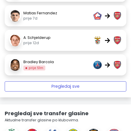
Matias Fernandez
→
prije 7d
A. Schjelderup
→
prije 12d
Bradley Barcola
→
prije 51m
Pregledaj sve
Pregledaj sve transfer glasine
Aktualne transfer glasine po klubovima.