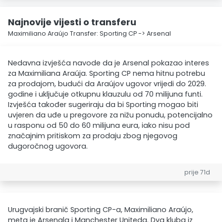
Najnovije vijesti o transferu
Maximiliano Araújo Transfer: Sporting CP -> Arsenal
Nedavna izvješća navode da je Arsenal pokazao interes
za Maximiliana Araúja. Sporting CP nema hitnu potrebu
za prodajom, budući da Araújov ugovor vrijedi do 2029.
godine i uključuje otkupnu klauzulu od 70 milijuna funti.
Izvješća također sugeriraju da bi Sporting mogao biti
uvjeren da uđe u pregovore za nižu ponudu, potencijalno
u rasponu od 50 do 60 milijuna eura, iako nisu pod
značajnim pritiskom za prodaju zbog njegovog
dugoročnog ugovora.
prije 71d
Urugvajski branič Sporting CP-a, Maximiliano Araújo,
meta je Arsenala i Manchester Uniteda. Dva kluba iz