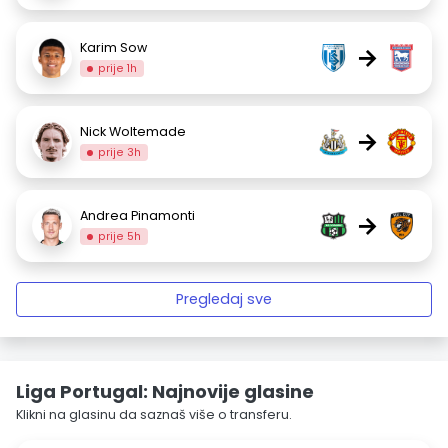
Karim Sow
→
prije 1h
Nick Woltemade
→
prije 3h
Andrea Pinamonti
→
prije 5h
Pregledaj sve
Liga Portugal: Najnovije glasine
Klikni na glasinu da saznaš više o transferu.