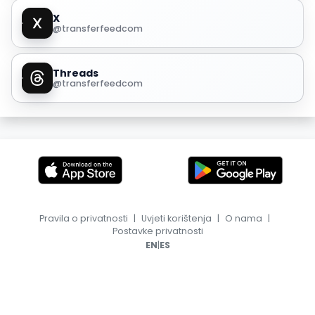
X
@transferfeedcom
Threads
@transferfeedcom
Pravila o privatnosti
|
Uvjeti korištenja
|
O nama
|
Postavke privatnosti
|
EN
ES