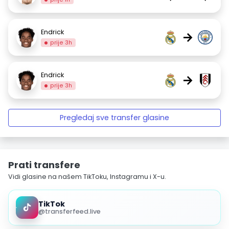
Endrick
→
prije 3h
Endrick
→
prije 3h
Pregledaj sve transfer glasine
Prati transfere
Vidi glasine na našem TikToku, Instagramu i X-u.
TikTok
@transferfeed.live