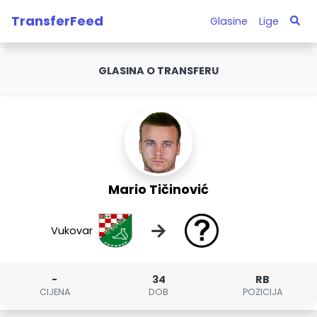
TransferFeed
Glasine
Lige
GLASINA O TRANSFERU
Mario Tičinović
→
Vukovar
-
34
RB
CIJENA
DOB
POZICIJA