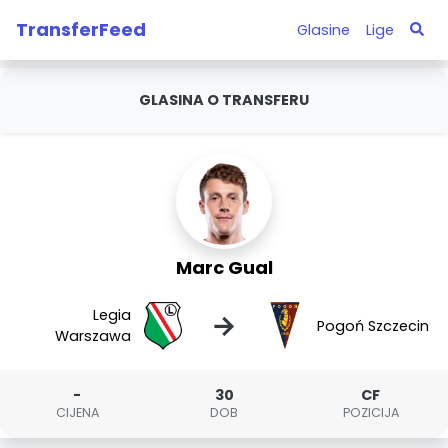
TransferFeed
Glasine
Lige
GLASINA O TRANSFERU
Marc Gual
Legia
→
Pogoń Szczecin
Warszawa
-
30
CF
CIJENA
DOB
POZICIJA