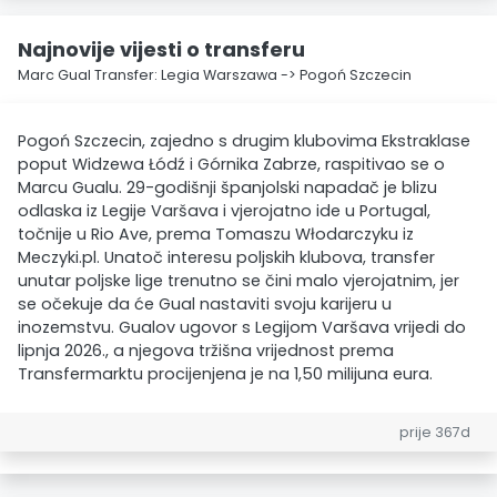
Najnovije vijesti o transferu
Marc Gual Transfer: Legia Warszawa -> Pogoń Szczecin
Pogoń Szczecin, zajedno s drugim klubovima Ekstraklase
poput Widzewa Łódź i Górnika Zabrze, raspitivao se o
Marcu Gualu. 29-godišnji španjolski napadač je blizu
odlaska iz Legije Varšava i vjerojatno ide u Portugal,
točnije u Rio Ave, prema Tomaszu Włodarczyku iz
Meczyki.pl. Unatoč interesu poljskih klubova, transfer
unutar poljske lige trenutno se čini malo vjerojatnim, jer
se očekuje da će Gual nastaviti svoju karijeru u
inozemstvu. Gualov ugovor s Legijom Varšava vrijedi do
lipnja 2026., a njegova tržišna vrijednost prema
Transfermarktu procijenjena je na 1,50 milijuna eura.
prije 367d