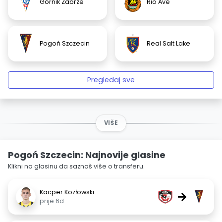
Górnik Zabrze
Rio Ave
Pogoń Szczecin
Real Salt Lake
Pregledaj sve
VIŠE
Pogoń Szczecin: Najnovije glasine
Klikni na glasinu da saznaš više o transferu.
Kacper Kozłowski
→
prije 6d