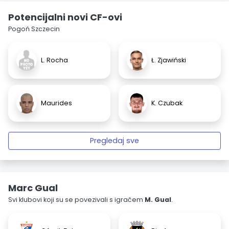
Potencijalni novi CF-ovi
Pogoń Szczecin
L. Rocha
Ł. Zjawiński
Maurides
K. Czubak
Pregledaj sve
Marc Gual
Svi klubovi koji su se povezivali s igračem
M. Gual
.