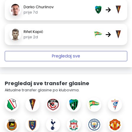
Darko Churlinov
→
prije 7d
Rifet Kapić
→
prije 2d
Pregledaj sve
Pregledaj sve transfer glasine
Aktualne transfer glasine po klubovima.