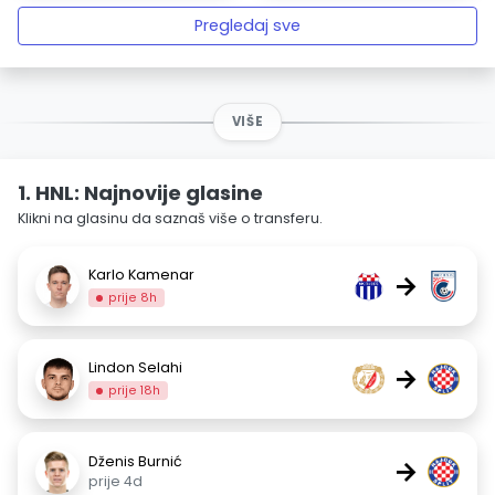
Pregledaj sve
VIŠE
1. HNL: Najnovije glasine
Klikni na glasinu da saznaš više o transferu.
Karlo Kamenar
→
prije 8h
Lindon Selahi
→
prije 18h
Dženis Burnić
→
prije 4d