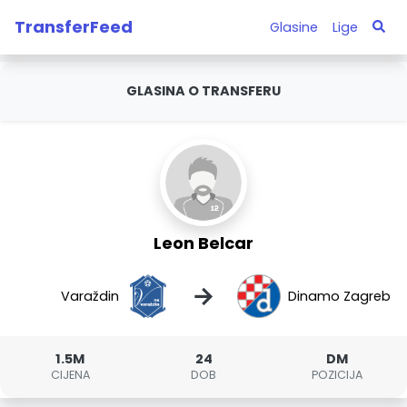
TransferFeed
Glasine
Lige
GLASINA O TRANSFERU
Leon Belcar
→
Varaždin
Dinamo Zagreb
1.5M
24
DM
CIJENA
DOB
POZICIJA