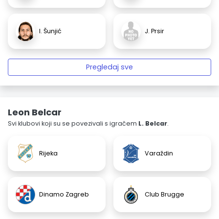
I. Šunjić
J. Prsir
Pregledaj sve
Leon Belcar
Svi klubovi koji su se povezivali s igračem
L. Belcar
.
Rijeka
Varaždin
Dinamo Zagreb
Club Brugge