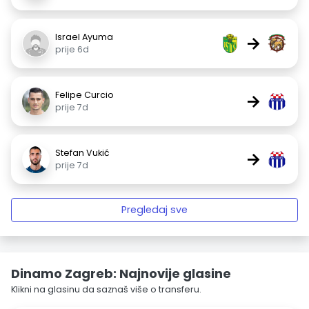
Israel Ayuma
→
prije 6d
Felipe Curcio
→
prije 7d
Stefan Vukić
→
prije 7d
Pregledaj sve
Dinamo Zagreb: Najnovije glasine
Klikni na glasinu da saznaš više o transferu.