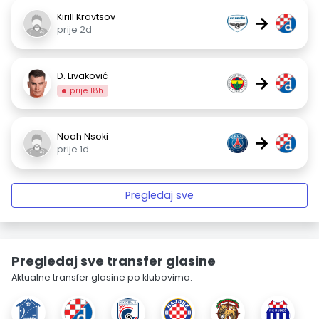
Kirill Kravtsov
→
prije 2d
D. Livaković
→
prije 18h
Noah Nsoki
→
prije 1d
Pregledaj sve
Pregledaj sve transfer glasine
Aktualne transfer glasine po klubovima.