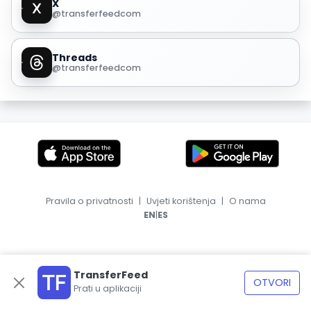
X
@transferfeedcom
Threads
@transferfeedcom
Pravila o privatnosti
|
Uvjeti korištenja
|
O nama
|
EN
ES
TransferFeed
OTVORI
Prati u aplikaciji