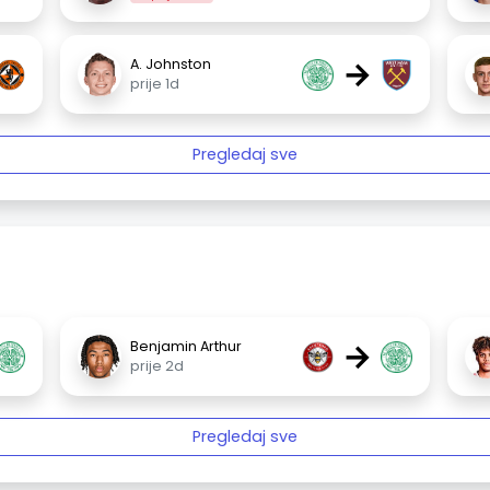
→
A. Johnston
prije 1d
Pregledaj sve
→
Benjamin Arthur
prije 2d
Pregledaj sve