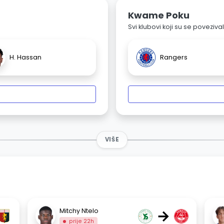
Kwame Poku
Svi klubovi koji su se poveziv
H. Hassan
Rangers
VIŠE
→
Mitchy Ntelo
prije 22h