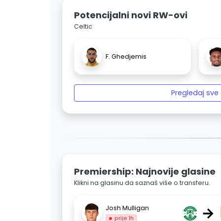
Potencijalni novi RW-ovi
Celtic
F. Ghedjemis
Pregledaj sve
Premiership: Najnovije glasine
Klikni na glasinu da saznaš više o transferu.
→
Josh Mulligan
prije 1h