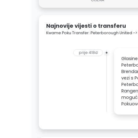
Najnovije vijesti o transferu
Kwame Poku Transfer: Peterborough United -> 
prije 418d
Glasine
Peterbo
Brendan
vezi s 
Peterbo
Rangers
moguće
Pokuove