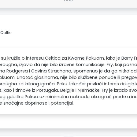
Celtic
 su kružile o interesu Celtica za Kwame Pokuom, iako je Barry 
rougha, izjavio da nije bilo izravne komunikacije. Fry, koji po
a Rodgersa i Gavina Strachana, spomenuo je da ga nitko od nj
Pokuom. Unatoč glasinama, nije bilo službene ponude ili pregov
rougha za krilnog igrača. Poku također privlači interes drugih k
, kao i timove iz Portugala, Belgije i Njemačke. Fry je izrazio s
g gubitka Pokua uz minimalnu naknadu ako igrač pređe u in
 značajne doprinose i potencijal.