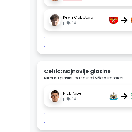
→
Kevin Ciubotaru
prije 1d
Celtic: Najnovije glasine
Klikni na glasinu da saznaš više o transferu.
→
Nick Pope
prije 1d