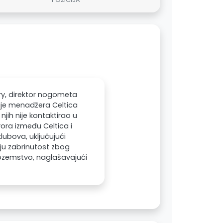
Fry, direktor nogometa
znaje menadžera Celtica
ih nije kontaktirao u
ora između Celtica i
lubova, uključujući
voju zabrinutost zbog
ozemstvo, naglašavajući