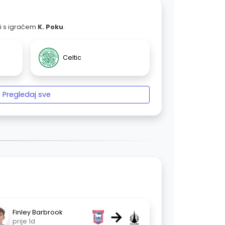
ali s igračem
K. Poku
.
Celtic
Pregledaj sve
→
Finley Barbrook
prije 1d