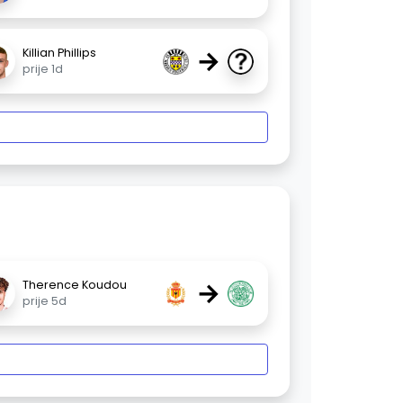
→
Killian Phillips
prije 1d
→
Therence Koudou
prije 5d