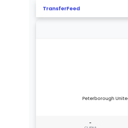
TransferFeed
Peterborough Unit
-
CIJENA