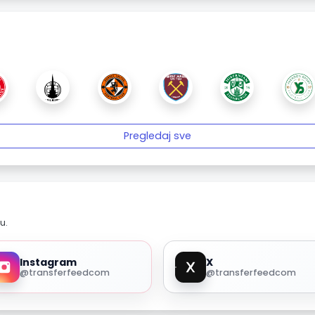
Pregledaj sve
u.
Instagram
X
@transferfeedcom
@transferfeedcom