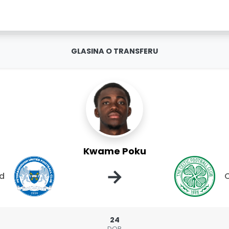
GLASINA O TRANSFERU
Kwame Poku
→
ed
C
24
DOB