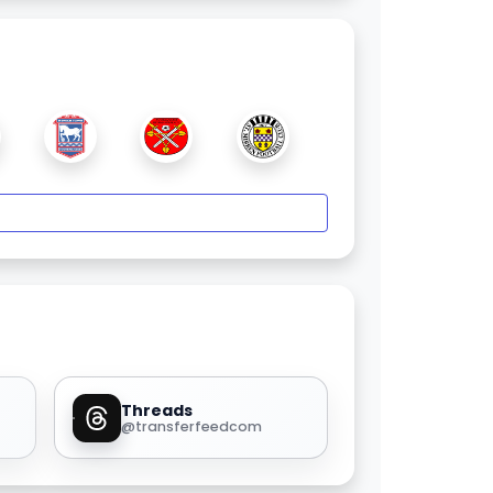
Threads
@transferfeedcom