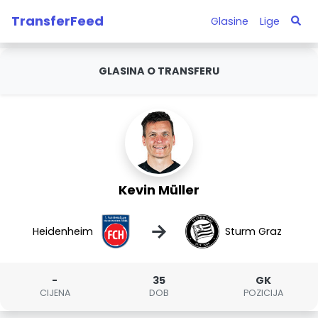
TransferFeed
Glasine
Lige
GLASINA O TRANSFERU
Kevin Müller
→
Heidenheim
Sturm Graz
-
35
GK
CIJENA
DOB
POZICIJA