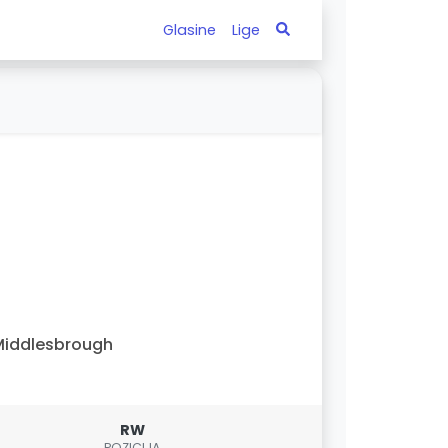
Glasine
Lige
iddlesbrough
RW
POZICIJA