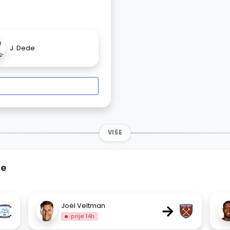
J. Dede
VIŠE
ne
→
Joël Veltman
prije 14h