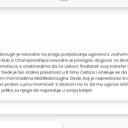
sbrough je navodno na pragu potpisivanja ugovora s Joshom 
ki klub iz Championshipa navodno je postigao dogovor za šk
ntativca, s očekivanjima da će uskoro finalizirati svoj transfer 
 Dede je bio stalna prisutnost u B timu Celtica i očekuje se da 
im momčadima Middlesbrougha. Dede, koji je napredovao kroz 
o probio u prvu momčad. S obzirom na to da mu ugovor ističe
 prilika za njega da napreduje u svojoj karijeri.