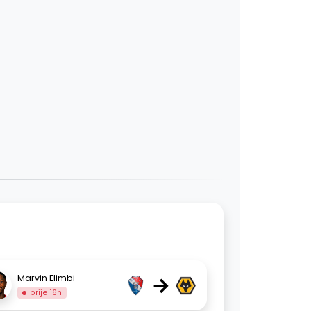
→
Marvin Elimbi
prije 16h