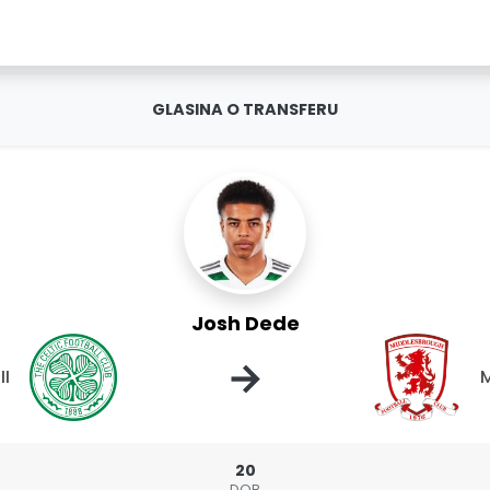
GLASINA O TRANSFERU
Josh Dede
→
II
M
20
DOB