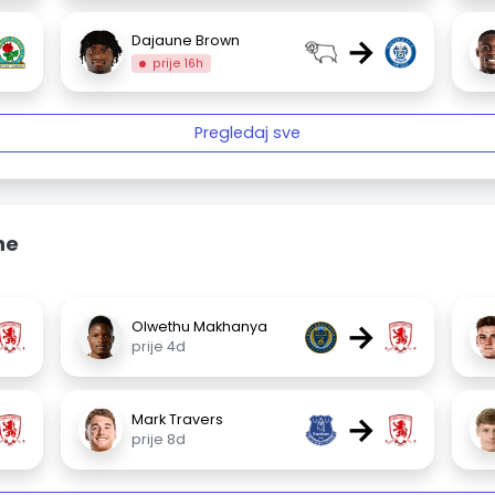
→
Dajaune Brown
prije 16h
Pregledaj sve
ne
→
Olwethu Makhanya
prije 4d
→
Mark Travers
prije 8d