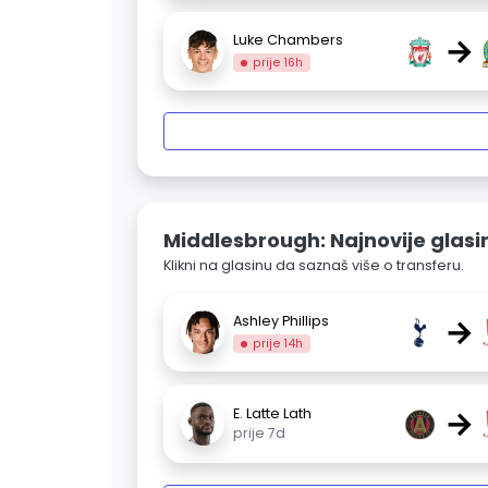
→
Luke Chambers
prije 16h
Middlesbrough: Najnovije glasi
Klikni na glasinu da saznaš više o transferu.
→
Ashley Phillips
prije 14h
→
E. Latte Lath
prije 7d