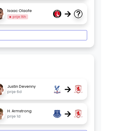
→
Isaac Olaofe
prije 16h
→
Justin Devenny
prije 6d
→
H. Armstrong
prije 1d