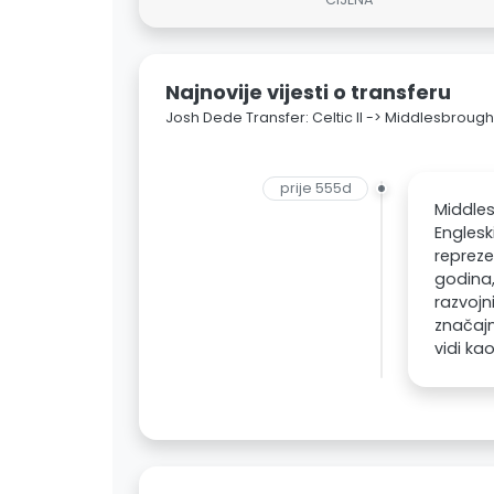
Najnovije vijesti o transferu
Josh Dede Transfer: Celtic II -> Middlesbrough
prije 555d
Middle
Engles
repreze
godina,
razvojn
značajn
vidi kao