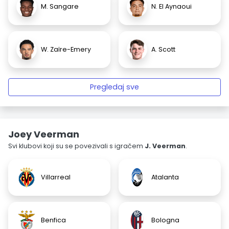
M. Sangare
N. El Aynaoui
W. Zaïre-Emery
A. Scott
Pregledaj sve
Joey Veerman
Svi klubovi koji su se povezivali s igračem
J. Veerman
.
Villarreal
Atalanta
Benfica
Bologna