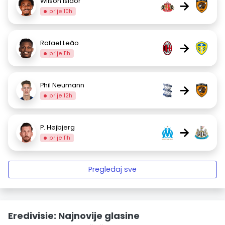
Wilson Isidor
→
prije 10h
Rafael Leão
→
prije 11h
Phil Neumann
→
prije 12h
P. Højbjerg
→
prije 11h
Pregledaj sve
Eredivisie: Najnovije glasine