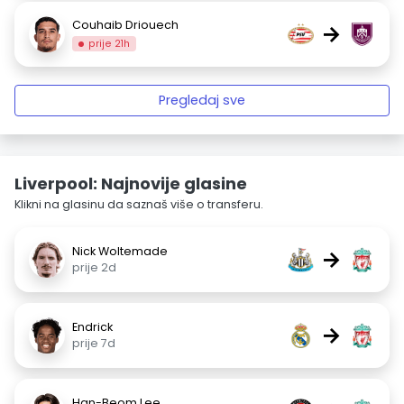
Couhaib Driouech
→
prije 21h
Pregledaj sve
Liverpool: Najnovije glasine
Klikni na glasinu da saznaš više o transferu.
Nick Woltemade
→
prije 2d
Endrick
→
prije 7d
Han-Beom Lee