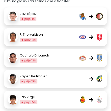
Klikni na glasinu da saznaš više o transferu.
Javi López
→
prije 11h
F. Thorvaldsen
→
prije 13h
Couhaib Driouech
→
prije 13h
Kaylen Reitmaier
→
prije 19h
Jan Virgili
→
prije 15h