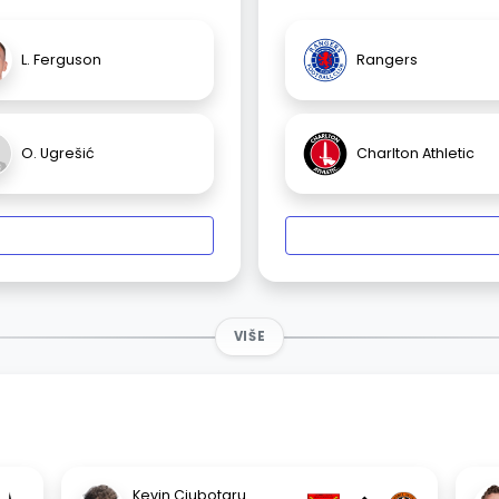
L. Ferguson
Rangers
O. Ugrešić
Charlton Athletic
VIŠE
Kevin Ciubotaru