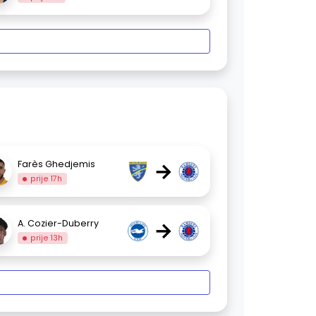
→
Farès Ghedjemis
prije 17h
→
A. Cozier-Duberry
prije 13h