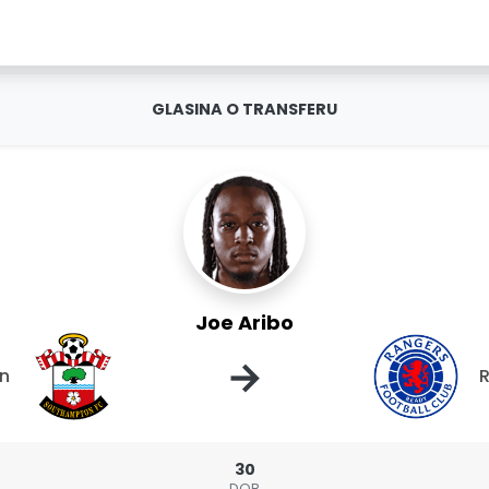
GLASINA O TRANSFERU
Joe Aribo
→
n
30
DOB