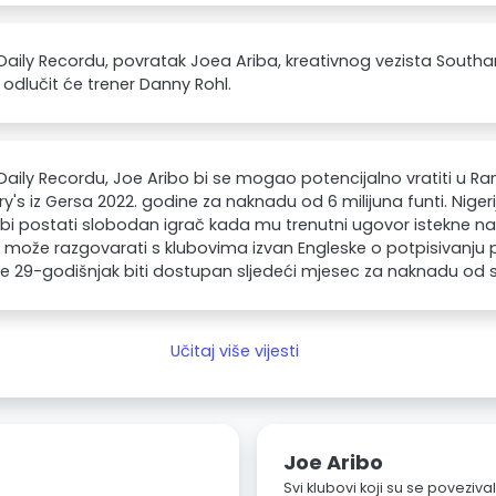
aily Recordu, povratak Joea Ariba, kreativnog vezista South
u odlučit će trener Danny Rohl.
aily Recordu, Joe Aribo bi se mogao potencijalno vratiti u Ra
ry's iz Gersa 2022. godine za naknadu od 6 milijuna funti. Niger
bi postati slobodan igrač kada mu trenutni ugovor istekne na l
a može razgovarati s klubovima izvan Engleske o potpisivanju 
e 29-godišnjak biti dostupan sljedeći mjesec za naknadu od sa
Učitaj više vijesti
Joe Aribo
Svi klubovi koji su se poveziv