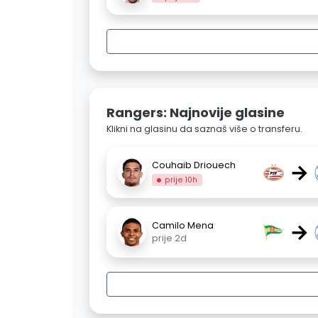
Rangers: Najnovije glasine
Klikni na glasinu da saznaš više o transferu.
→
Couhaib Driouech
prije 10h
→
Camilo Mena
prije 2d