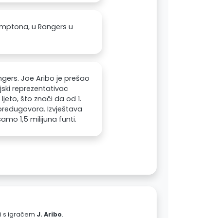
amptona, u Rangers u
ngers. Joe Aribo je prešao
ijski reprezentativac
jeto, što znači da od 1.
predugovora. Izvještava
mo 1,5 milijuna funti.
ali s igračem
J. Aribo
.