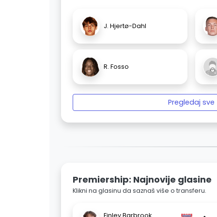
J. Hjertø-Dahl
R. Fosso
Pregledaj sve
Premiership: Najnovije glasine
Klikni na glasinu da saznaš više o transferu.
Finley Barbrook