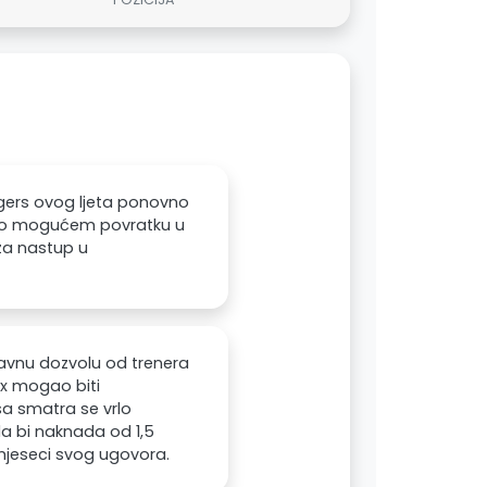
gers ovog ljeta ponovno
a o mogućem povratku u
 za nastup u
javnu dozvolu od trenera
ox mogao biti
'sa smatra se vrlo
da bi naknada od 1,5
t mjeseci svog ugovora.