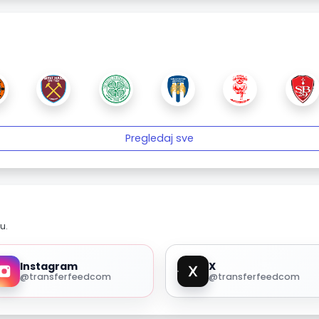
Pregledaj sve
u.
Instagram
X
@transferfeedcom
@transferfeedcom