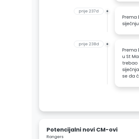
prije 237d
Prema D
siječnj
prije 238d
Prema D
u St Ma
trebao 
siječnj
se da ć
Potencijalni novi CM-ovi
Rangers