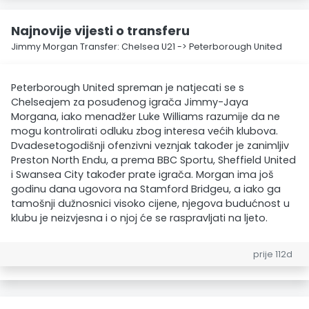
Najnovije vijesti o transferu
Jimmy Morgan Transfer: Chelsea U21 -> Peterborough United
Peterborough United spreman je natjecati se s
Chelseajem za posuđenog igrača Jimmy-Jaya
Morgana, iako menadžer Luke Williams razumije da ne
mogu kontrolirati odluku zbog interesa većih klubova.
Dvadesetogodišnji ofenzivni veznjak također je zanimljiv
Preston North Endu, a prema BBC Sportu, Sheffield United
i Swansea City također prate igrača. Morgan ima još
godinu dana ugovora na Stamford Bridgeu, a iako ga
tamošnji dužnosnici visoko cijene, njegova budućnost u
klubu je neizvjesna i o njoj će se raspravljati na ljeto.
prije 112d