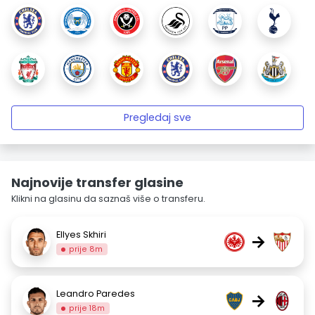
Pregledaj sve
Najnovije transfer glasine
Klikni na glasinu da saznaš više o transferu.
Ellyes Skhiri
→
prije 8m
Leandro Paredes
→
prije 18m