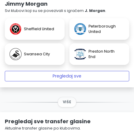
Jimmy Morgan
Svi klubovi koji su se povezivali s igračem
J. Morgan
.
Peterborough
Sheffield United
United
Preston North
Swansea City
End
Pregledaj sve
VIŠE
Pregledaj sve transfer glasine
Aktualne transfer glasine po klubovima.