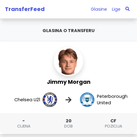
TransferFeed
Glasine
Lige
GLASINA O TRANSFERU
Jimmy Morgan
Peterborough
→
Chelsea U21
United
-
20
CF
CIJENA
DOB
POZICIJA