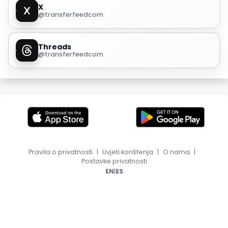
X
@transferfeedcom
Threads
@transferfeedcom
Pravila o privatnosti
|
Uvjeti korištenja
|
O nama
|
Postavke privatnosti
|
EN
ES