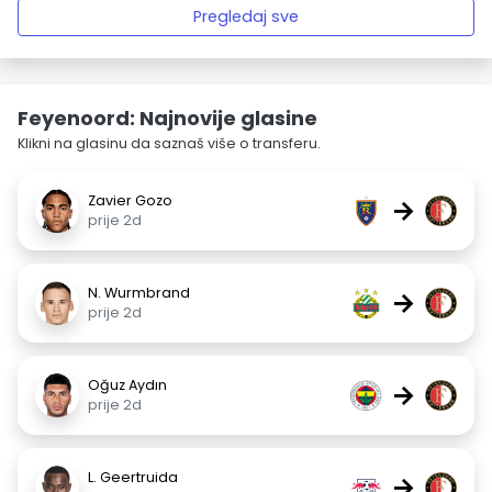
Pregledaj sve
Feyenoord: Najnovije glasine
Klikni na glasinu da saznaš više o transferu.
Zavier Gozo
→
prije 2d
N. Wurmbrand
→
prije 2d
Oğuz Aydın
→
prije 2d
L. Geertruida
→