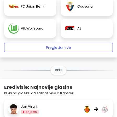
FC Union Berlin
Osasuna
VfL Wolfsburg
AZ
Pregledaj sve
VIŠE
Eredivisie: Najnovije glasine
Klikni na glasinu da saznaš više o transferu.
Jan Virgili
→
prije 9h