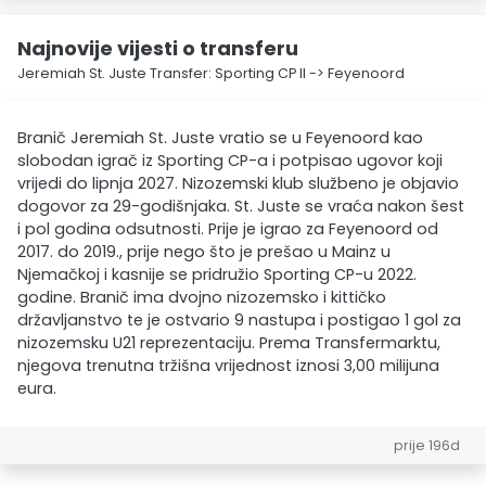
Najnovije vijesti o transferu
Jeremiah St. Juste Transfer: Sporting CP II -> Feyenoord
Branič Jeremiah St. Juste vratio se u Feyenoord kao
slobodan igrač iz Sporting CP-a i potpisao ugovor koji
vrijedi do lipnja 2027. Nizozemski klub službeno je objavio
dogovor za 29-godišnjaka. St. Juste se vraća nakon šest
i pol godina odsutnosti. Prije je igrao za Feyenoord od
2017. do 2019., prije nego što je prešao u Mainz u
Njemačkoj i kasnije se pridružio Sporting CP-u 2022.
godine. Branič ima dvojno nizozemsko i kittičko
državljanstvo te je ostvario 9 nastupa i postigao 1 gol za
nizozemsku U21 reprezentaciju. Prema Transfermarktu,
njegova trenutna tržišna vrijednost iznosi 3,00 milijuna
eura.
prije 196d