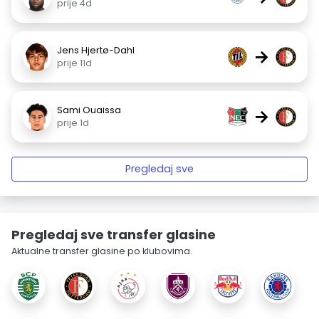
prije 4d
Jens Hjertø-Dahl
→
prije 11d
Sami Ouaissa
→
prije 1d
Pregledaj sve
Pregledaj sve transfer glasine
Aktualne transfer glasine po klubovima.