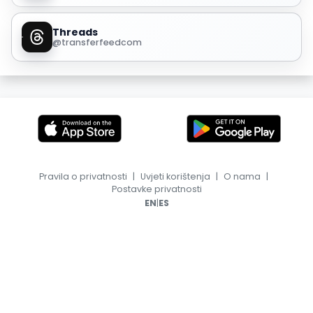
Threads
@transferfeedcom
Pravila o privatnosti
|
Uvjeti korištenja
|
O nama
|
Postavke privatnosti
|
EN
ES