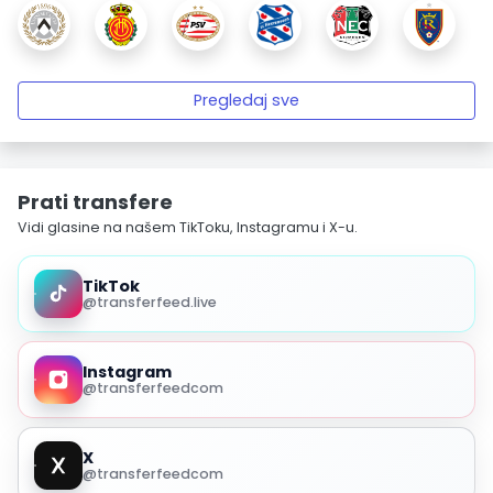
Pregledaj sve
Prati transfere
Vidi glasine na našem TikToku, Instagramu i X-u.
TikTok
@transferfeed.live
Instagram
@transferfeedcom
X
@transferfeedcom