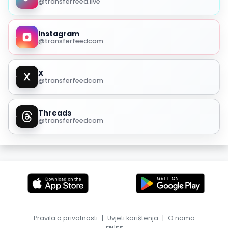
@transferfeed.live
Instagram
@transferfeedcom
X
@transferfeedcom
Threads
@transferfeedcom
Pravila o privatnosti
|
Uvjeti korištenja
|
O nama