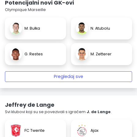
Potencijalni novi GK-ovi
Olympique Marseille
M. Bułka
N. Atubolu
G. Restes
M. Zetterer
Pregledaj sve
Jeffrey de Lange
Svi klubovi koji su se povezivali s igračem
J. de Lange
.
FC Twente
Ajax