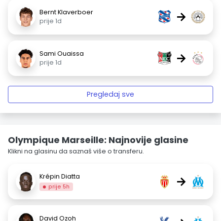
Bernt Klaverboer
→
prije 1d
Sami Ouaissa
→
prije 1d
Pregledaj sve
Olympique Marseille: Najnovije glasine
Klikni na glasinu da saznaš više o transferu.
Krépin Diatta
→
prije 5h
David Ozoh