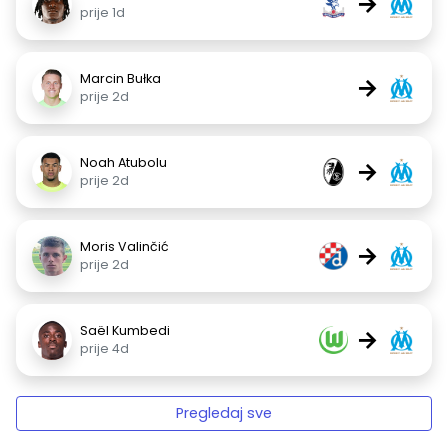
→
prije 1d
Marcin Bułka
→
prije 2d
Noah Atubolu
→
prije 2d
Moris Valinčić
→
prije 2d
Saël Kumbedi
→
prije 4d
Pregledaj sve