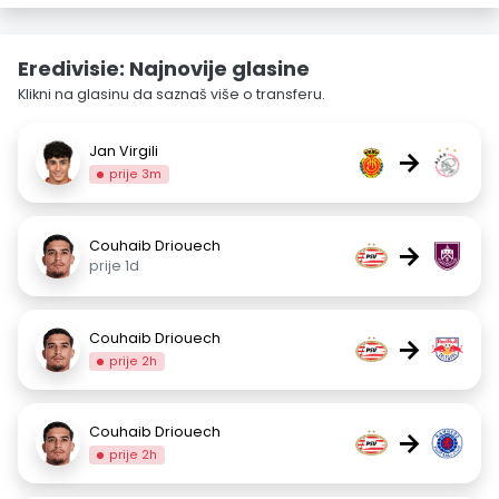
Eredivisie: Najnovije glasine
Klikni na glasinu da saznaš više o transferu.
Jan Virgili
→
prije 3m
Couhaib Driouech
→
prije 1d
Couhaib Driouech
→
prije 2h
Couhaib Driouech
→
prije 2h