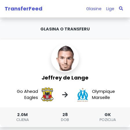
TransferFeed
Glasine
Lige
GLASINA O TRANSFERU
Jeffrey de Lange
Go Ahead
Olympique
→
Eagles
Marseille
2.0M
28
GK
CIJENA
DOB
POZICIJA