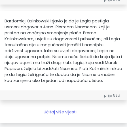
Bartłomiej Kalinkowski izjavio je da je Legia postigla
usmeni dogovor s Jean-Pierreom Nsameom, koji je
pristao na značajno smanjenje plaće. Prema
Kalinkowskom, uvjeti su dogovoreni i prihvaćeni, ali Legia
trenutačno nije u mogućnosti jamčiti financijsku
održivost ugovora. Iako su uvjeti dogovoreni, Legia ne
daje ugovor na potpis. Nsame neće čekati do kraja ljeta i
njegov agent mu traži drugi klub. Legia, koju vodi Marek
Papszun, željela bi zadržati Nsamea. Piotr Koźmiński rekao
je da Legia želi igrača te dodao da je Nsame označen
kao zamjena ako bi jedan od napadača otišao.
prije 59d
Učitaj više vijesti