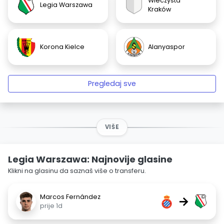
Wieczysta
Legia Warszawa
Kraków
Korona Kielce
Alanyaspor
Pregledaj sve
VIŠE
Legia Warszawa: Najnovije glasine
Klikni na glasinu da saznaš više o transferu.
Marcos Fernández
→
prije 1d