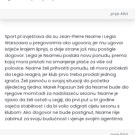
prije 48d
Sport.pl izvještava da su Jean-Pierre Nsame i Legia
Warszawa u pregovorima oko ugovora, jer mu ugovor
istječe krajem lipnja, a dvije strane još nisu postigle
dogovor. Legia je Nsameu poslala novu ponudu, prema
kojoj mora pristati na smanjenje plaće za više od
polovice. Nsame želi prihvatiti ponudu, ali mora pričekati
da Legia reagira, jer klub prvo treba prodati jednog
igrača. Želi jasnoću o svojoj situaciji do početka
sljedećeg tjedna. Marek Papszun želi da Nsame bude dio
njegove momčadi za nadolazeću sezonu. Nsame je
izjavio da želi ostati u Legiji, da prvi put u tri godine
osjeća stabilnost i da bi volio odigrati cijelu sezonu s
klubom. Ako dogovor ne bude postignut, Nsame nije
zabrinut za svoju budućnost i vjeruje svojim agentima.
prije 50d