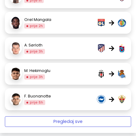
prije 1h
Orel Mangala
→
prije 2h
A. Sørloth
→
prije 3h
M. Hekimoglu
→
prije 3h
F. Buonanotte
→
prije 8h
Pregledaj sve