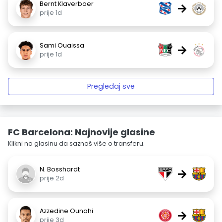
Bernt Klaverboer
→
prije 1d
Sami Ouaissa
→
prije 1d
Pregledaj sve
FC Barcelona: Najnovije glasine
Klikni na glasinu da saznaš više o transferu.
N. Bosshardt
→
prije 2d
Azzedine Ounahi
→
prije 3d