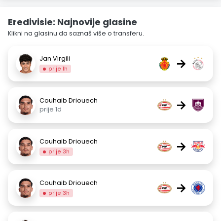
Eredivisie: Najnovije glasine
Klikni na glasinu da saznaš više o transferu.
Jan Virgili
→
prije 1h
Couhaib Driouech
→
prije 1d
Couhaib Driouech
→
prije 3h
Couhaib Driouech
→
prije 3h