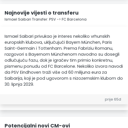
Najnovije vijesti o transferu
Ismael Saibari Transfer: PSV -> FC Barcelona
Ismael Saibari privukao je interes nekoliko vrhunskih
europskih klubova, uključujući Bayern München, Paris
Saint-Germain i Tottenham. Prema Fabriziu Romanu,
razgovori s Bayernom Münchenom navodno su dosegli
odlučujuću fazu, dok je igračev tim primio konkretnu,
pismenu ponudu od FC Barcelone. Nekoliko izvora navodi
da PSV Eindhoven traži više od 60 milijuna eura za
Saibarija, koji je pod ugovorom s nizozemskim klubom do
30. lipnja 2029.
prije 65d
Potencijalni novi CM-ovi