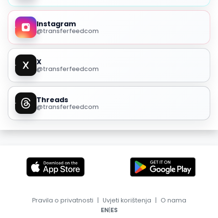
Instagram
@transferfeedcom
X
@transferfeedcom
Threads
@transferfeedcom
Pravila o privatnosti
|
Uvjeti korištenja
|
O nama
|
EN
ES