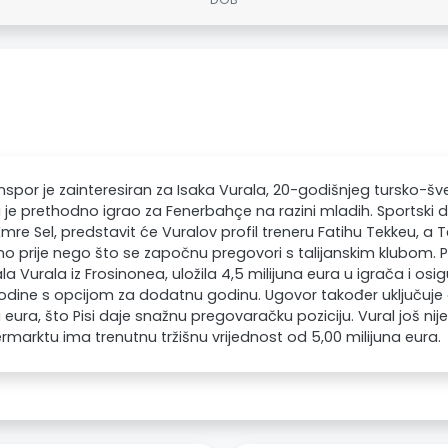
spor je zainteresiran za Isaka Vurala, 20-godišnjeg tursko-
ji je prethodno igrao za Fenerbahçe na razini mladih. Sportski d
mre Sel, predstavit će Vuralov profil treneru Fatihu Tekkeu, a
o prije nego što se započnu pregovori s talijanskim klubom. Pi
la Vurala iz Frosinonea, uložila 4,5 milijuna eura u igrača i o
odine s opcijom za dodatnu godinu. Ugovor također uključuje
a eura, što Pisi daje snažnu pregovaračku poziciju. Vural još ni
rmarktu ima trenutnu tržišnu vrijednost od 5,00 milijuna eura.