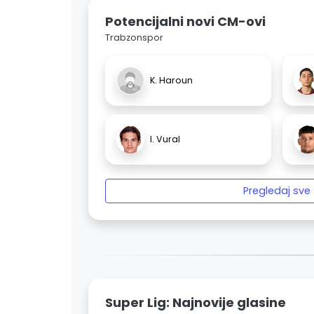
Potencijalni novi CM-ovi
Trabzonspor
K. Haroun
I. Vural
Pregledaj sve
Super Lig: Najnovije glasine