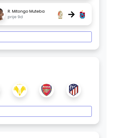
→
R. Mitongo Muteba
prije 9d