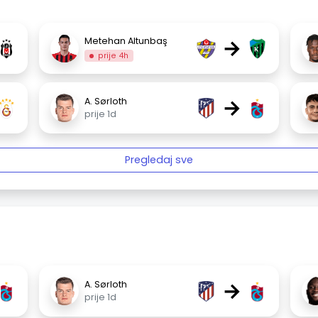
→
Metehan Altunbaş
prije 4h
→
A. Sørloth
prije 1d
Pregledaj sve
→
A. Sørloth
prije 1d