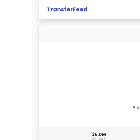
TransferFeed
Pi
35.0M
CIJENA