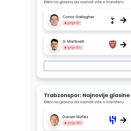
Klikni na glasinu da saznaš više o transferu.
→
Conor Gallagher
prije 1h
→
G. Martinelli
prije 8h
Trabzonspor: Najnovije glasine
Klikni na glasinu da saznaš više o transferu.
→
Darwin Núñez
prije 15h