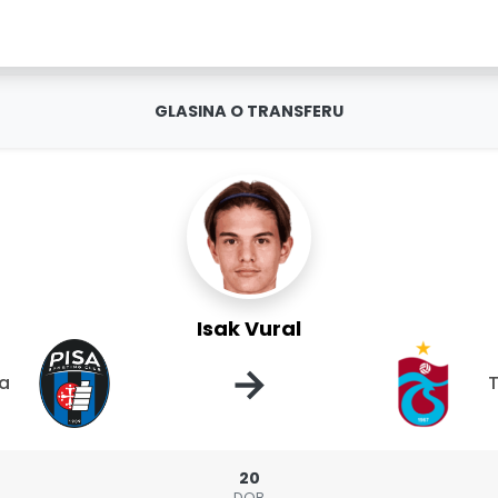
GLASINA O TRANSFERU
Isak Vural
→
sa
20
DOB