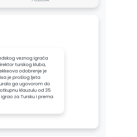
švedskog veznog igrača
irektor turskog kluba,
 Tekkeova odobrenje je
sa je prošlog ljeta
sigurala ga ugovorom do
 otkupnu klauzulu od 35
je igrao za Tursku i prema