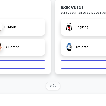
Isak Vural
Svi klubovi koji su se poveziv
E. İlkhan
Beşiktaş
G. Hamer
Atalanta
VIŠE