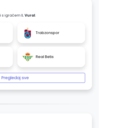
ali s igračem
I. Vural
.
Trabzonspor
Real Betis
Pregledaj sve