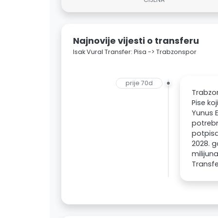
Najnovije vijesti o transferu
Isak Vural Transfer: Pisa -> Trabzonspor
prije 70d
Trabzon
Pise ko
Yunus E
potrebn
potpisa
2028. g
milijun
Transfe