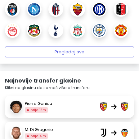
Pregledaj sve
Najnovije transfer glasine
Klikni na glasinu da saznaš više o transferu.
Pierre Ganiou
→
prije 16m
M. Di Gregorio
→
prije 41m