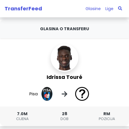
TransferFeed
Glasine
Lige
GLASINA O TRANSFERU
Idrissa Touré
→
Pisa
7.0M
28
RM
CIJENA
DOB
POZICIJA