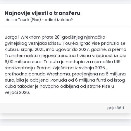
Najnovije vijesti o transferu
Idrissa Touré (Pisa) - odlazi iz kluba?
Barça i Wrexham prate 28-godišnjeg njemačko-
gvinejskog veznjaka Idrissu Touréa. Igrač Pise pridružio se
klubu u srpnju 2021., ima ugovor do 2027. godine, a prema
Transfermarktu njegova trenutna tržišna vrijednost iznosi
6,00 milijuna eura. Tri puta je nastupio za njemačku U19
reprezentaciju. Prema izvješćima iz svibnja 2026.,
prethodna ponuda Wrexhama, procijenjena na 6 milijuna
eura, bila je odbijena. Ponuda od 6 milijuna funti od istog
kluba također je navodno odbijena od strane Pise u
veljači 2026.
prije 86d