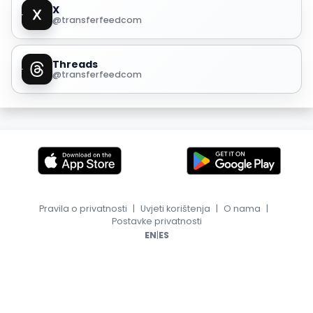
X
@transferfeedcom
Threads
@transferfeedcom
Pravila o privatnosti
|
Uvjeti korištenja
|
O nama
|
Postavke privatnosti
|
EN
ES