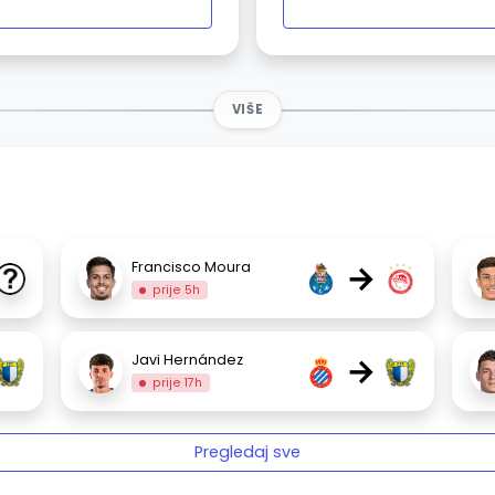
VIŠE
→
Francisco Moura
prije 5h
→
Javi Hernández
prije 17h
Pregledaj sve