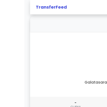
TransferFeed
Galatasar
-
CIJENA