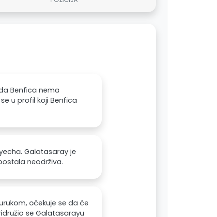
a da Benfica nema
e u profil koji Benfica
iyecha. Galatasaray je
 postala neodrživa.
urukom, očekuje se da će
pridružio se Galatasarayu