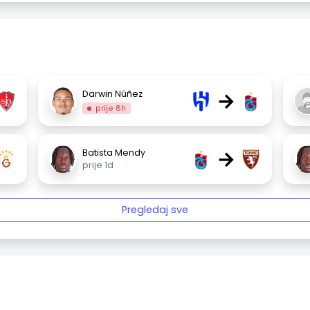
→
Darwin Núñez
prije 8h
→
Batista Mendy
prije 1d
Pregledaj sve