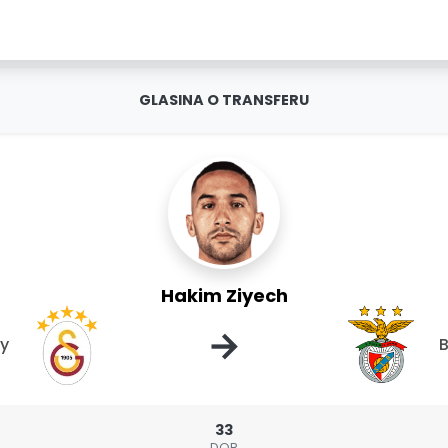
GLASINA O TRANSFERU
Hakim Ziyech
→
ay
B
33
DOB