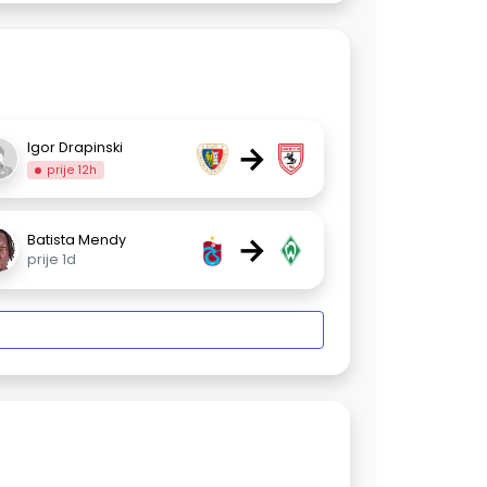
→
Igor Drapinski
prije 12h
→
Batista Mendy
prije 1d