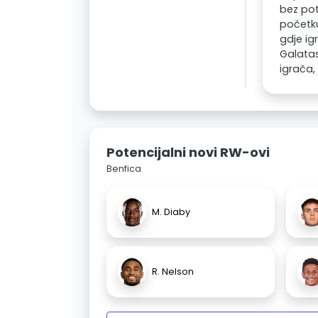
bez pot
početku
gdje ig
Galata
igrača,
Potencijalni novi RW-ovi
Benfica
M. Diaby
R. Nelson