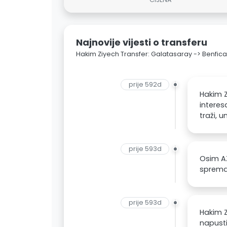
Najnovije vijesti o transferu
Hakim Ziyech Transfer: Galatasaray -> Benfica
prije 592d
Hakim Z
interes
traži, 
prije 593d
Osim AZ
spreman
prije 593d
Hakim 
napusti