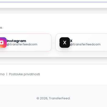
u.
Instagram
X
@transferfeedcom
@transferfeedcom
ama
|
Postavke privatnosti
© 2026, TransferFeed.