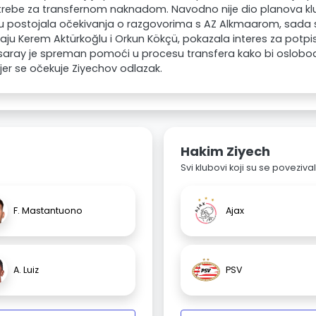
rebe za transfernom naknadom. Navodno nije dio planova klu
 postojala očekivanja o razgovorima s AZ Alkmaarom, sada se
raju Kerem Aktürkoğlu i Orkun Kökçü, pokazala interes za potpi
saray je spreman pomoći u procesu transfera kako bi oslobo
 jer se očekuje Ziyechov odlazak.
Hakim Ziyech
Svi klubovi koji su se poveziv
F. Mastantuono
Ajax
A. Luiz
PSV