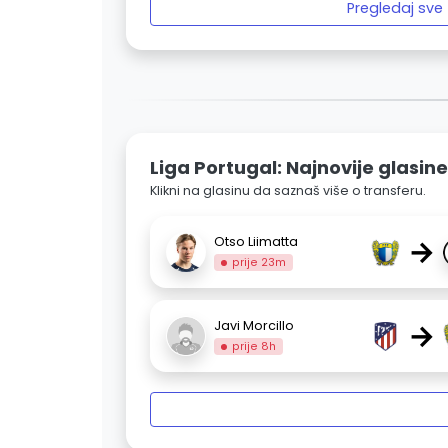
Pregledaj sve
Liga Portugal: Najnovije glasine
Klikni na glasinu da saznaš više o transferu.
→
Otso Liimatta
prije 23m
→
Javi Morcillo
prije 8h