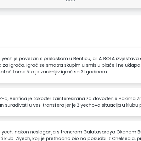
iyech je povezan s prelaskom u Benficu, ali A BOLA izvještav
a za igrača. Igrač se smatra skupim u smislu plaće i ne uklapa s
unatoč tome što je zanimljiv igrač sa 31 godinom.
-a, Benfica je također zainteresirana za dovođenje Hakima Z
 surađivati u vezi transfera jer je Ziyechova situacija u klubu
Ziyech, nakon neslaganja s trenerom Galatasaraya Okanom B
ti klub. Ziyech, koji je prethodno bio na posudbi iz Chelseaja, 