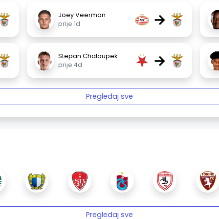
→
Joey Veerman
prije 1d
→
Stepan Chaloupek
prije 4d
Pregledaj sve
Pregledaj sve