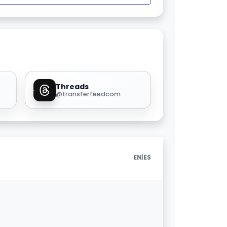
Threads
@transferfeedcom
|
EN
ES