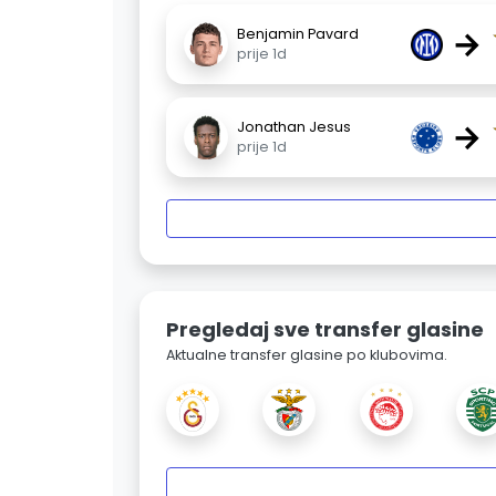
→
Benjamin Pavard
prije 1d
→
Jonathan Jesus
prije 1d
Pregledaj sve transfer glasine
Aktualne transfer glasine po klubovima.