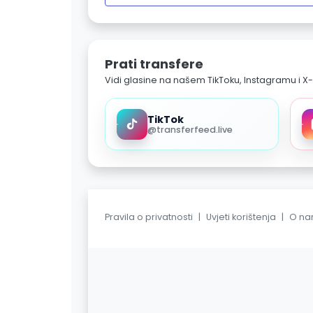
Prati transfere
Vidi glasine na našem TikToku, Instagramu i X-
TikTok
@transferfeed.live
Pravila o privatnosti
|
Uvjeti korištenja
|
O n