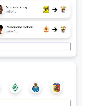
→
Moussa Diaby
prije 1d
→
Redouane Halhal
prije 5d