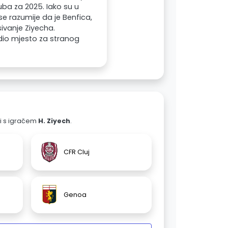
ba za 2025. Iako su u
 razumije da je Benfica,
sivanje Ziyecha.
dio mjesto za stranog
ali s igračem
H. Ziyech
.
CFR Cluj
Genoa