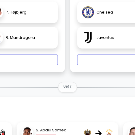
P. Højbjerg
Chelsea
R. Mandragora
Juventus
VIŠE
→
S. Abdul Samed