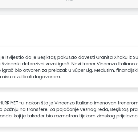
 je izvijestio da je Beşiktaş pokušao dovesti Granita Xhaku iz 
i švicarski defenzivni vezni igrač. Novi trener Vincenzo Italiano 
e igrač bio otvoren za prelazak u Süper Lig. Međutim, financijs
 nisu rezultirali dogovorom.
ÜRRİYET-u, nakon što je Vincenzo Italiano imenovan trenerom 
o pažnju na transfere. Za pojačanje veznog reda, Beşiktaş prat
anda, koji je također bio razmatran tijekom zimskog prijelazno