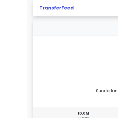
TransferFeed
Sunderla
10.0M
CIJENA