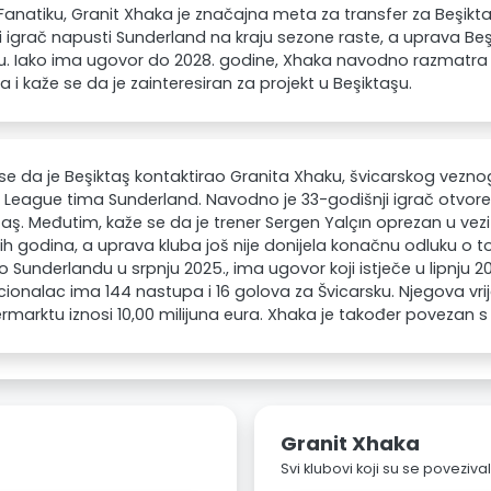
anatiku, Granit Xhaka je značajna meta za transfer za Beşik
i igrač napusti Sunderland na kraju sezone raste, a uprava B
ju. Iako ima ugovor do 2028. godine, Xhaka navodno razmatra
 i kaže se da je zainteresiran za projekt u Beşiktaşu.
 se da je Beşiktaş kontaktirao Granita Xhaku, švicarskog vezn
 League tima Sunderland. Navodno je 33-godišnji igrač otvoren
taş. Međutim, kaže se da je trener Sergen Yalçın oprezan u ve
ih godina, a uprava kluba još nije donijela konačnu odluku o to
io Sunderlandu u srpnju 2025., ima ugovor koji istječe u lipnju 20
cionalac ima 144 nastupa i 16 golova za Švicarsku. Njegova v
rmarktu iznosi 10,00 milijuna eura. Xhaka je također povezan 
Granit Xhaka
Svi klubovi koji su se poveziv