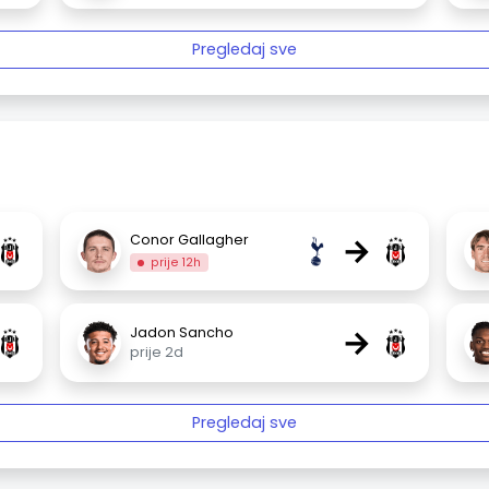
Pregledaj sve
→
Conor Gallagher
prije 12h
→
Jadon Sancho
prije 2d
Pregledaj sve