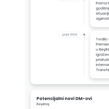
Prema F
godišnj
situaci
agenata
prije 100d
Tvrdilo
Premier
u Beşik
igračev
pridruž
interna
Transfe
Potencijalni novi DM-ovi
Beşiktaş