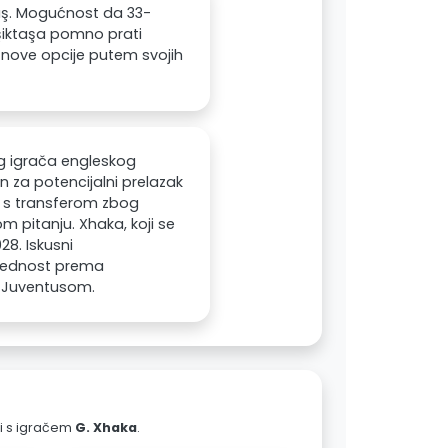
taş. Mogućnost da 33-
eşiktaşa pomno prati
 nove opcije putem svojih
og igrača engleskog
 za potencijalni prelazak
zi s transferom zbog
m pitanju. Xhaka, koji se
28. Iskusni
rijednost prema
s Juventusom.
ali s igračem
G. Xhaka
.