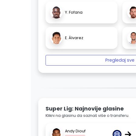
Y. Fofana
E. Álvarez
Pregledaj sve
Super Lig: Najnovije glasine
Klikni na glasinu da saznaš više o transferu.
→
Andy Diouf