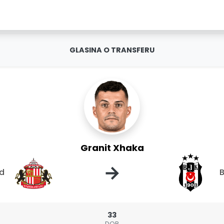
GLASINA O TRANSFERU
Granit Xhaka
→
nd
B
33
DOB