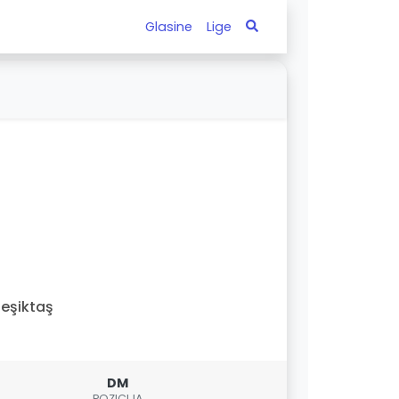
Glasine
Lige
eşiktaş
DM
POZICIJA