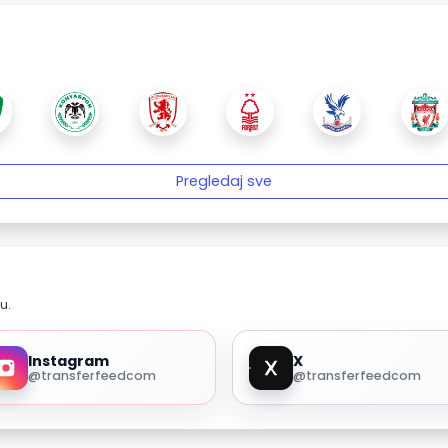
Pregledaj sve
u.
Instagram
X
@transferfeedcom
@transferfeedcom