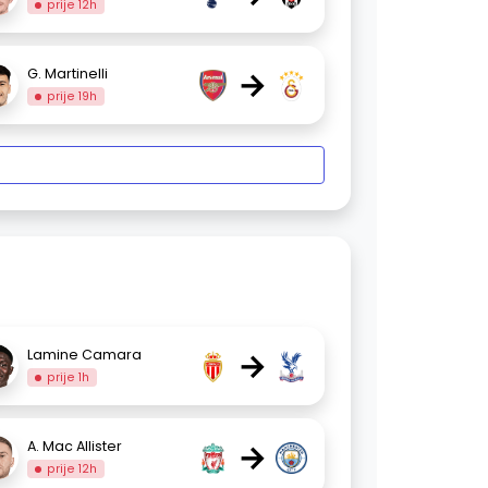
prije 12h
→
G. Martinelli
prije 19h
→
Lamine Camara
prije 1h
→
A. Mac Allister
prije 12h