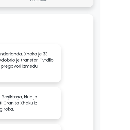
Sunderlanda. Xhaka je 33-
odobrio je transfer. Tvrdilo
ki pregovori između
Beşiktaşa, klub je
i Granita Xhaku iz
g roka.