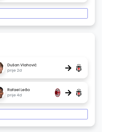
→
Dušan Vlahović
prije 2d
→
Rafael Leão
prije 4d