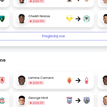
prije 7h
→
Cheikh Niasse
prije 15h
Pregledaj sve
ine
→
Lamine Camara
prije 1h
→
George Hirst
prije 2h