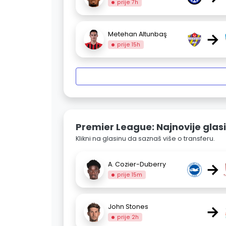
prije 7h
→
Metehan Altunbaş
prije 15h
Premier League: Najnovije glas
Klikni na glasinu da saznaš više o transferu.
→
A. Cozier-Duberry
prije 15m
→
John Stones
prije 2h