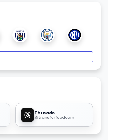
Threads
@transferfeedcom