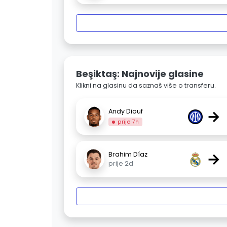
Beşiktaş: Najnovije glasine
Klikni na glasinu da saznaš više o transferu.
→
Andy Diouf
prije 7h
→
Brahim Díaz
prije 2d