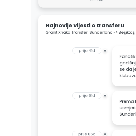
Najnovije vijesti o transferu
Granit Xhaka Transfer: Sunderland -> Beşiktaş
prije 41d
Fanatik
godišnj
se da j
klubova
prije 61d
Prema H
usmjeri
Sunderl
prije 86d