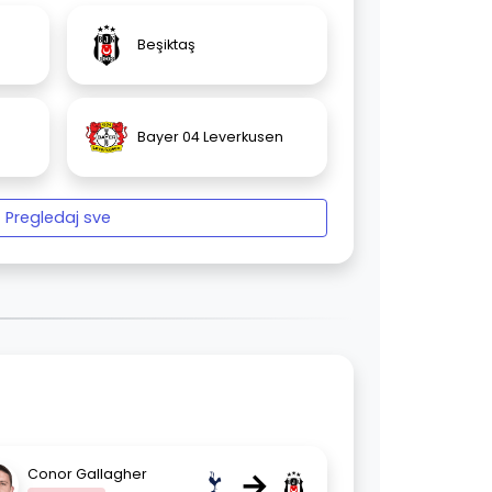
Beşiktaş
Bayer 04 Leverkusen
Pregledaj sve
→
Conor Gallagher