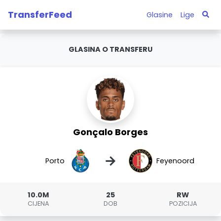
TransferFeed
Glasine
Lige
GLASINA O TRANSFERU
Gonçalo Borges
→
Porto
Feyenoord
10.0M
25
RW
CIJENA
DOB
POZICIJA