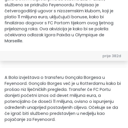
službeno se pridružio Feyenoordu. Potpisao je
četverogodišnji ugovor s nizozemskim klubom, koji je
platio 11 milijuna eura, uključujući bonuse, kako bi
finalizirao dogovor s FC Portom tijekom ovog ljetnog
prijelaznog roka. Ova akvizicija je kako bi se pokrila
očekivana odlazak Igora Paixãa u Olympique de
Marseille.
prije 382d
A Bola izvještava o transferu Gonçala Borgesa u
Feyenoord. Gonçalo Borges već je u Rotterdamu kako bi
prošao niz liječničkih pregleda. Transfer će FC Portu
donijeti početni iznos od devet milijuna eura, a
potencijalno će doseći 11 milijuna, ovisno o ispunjenju
određenih unaprijed postavljenih ciljeva. Očekuje se da
će igrač biti službeno predstavljen u nedjelju kao
pojačanje za Feyenoord.