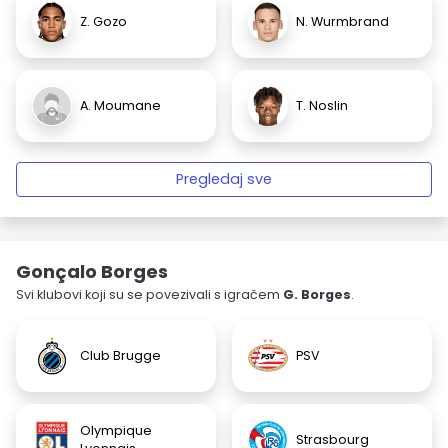
Z. Gozo
N. Wurmbrand
A. Moumane
T. Noslin
Pregledaj sve
Gonçalo Borges
Svi klubovi koji su se povezivali s igračem
G. Borges
.
Club Brugge
PSV
Olympique
Strasbourg