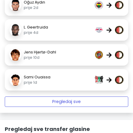
Oğuz Aydın
→
prije 2d
L. Geertruida
→
prije 4d
Jens Hjertø-Dahl
→
prije 10d
Sami Ouaissa
→
prije 1d
Pregledaj sve
Pregledaj sve transfer glasine