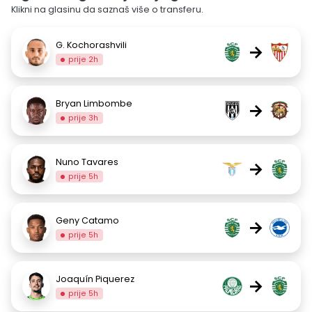
Klikni na glasinu da saznaš više o transferu.
G. Kochorashvili
→
prije 2h
Bryan Limbombe
→
prije 3h
Nuno Tavares
→
prije 5h
Geny Catamo
→
prije 5h
Joaquín Piquerez
→
prije 5h