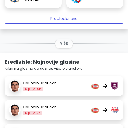
Lyonnais
Pregledaj sve
VIŠE
Eredivisie: Najnovije glasine
Klikni na glasinu da saznaš više o transferu.
Couhaib Driouech
→
prije 19h
Couhaib Driouech
→
prije 5h