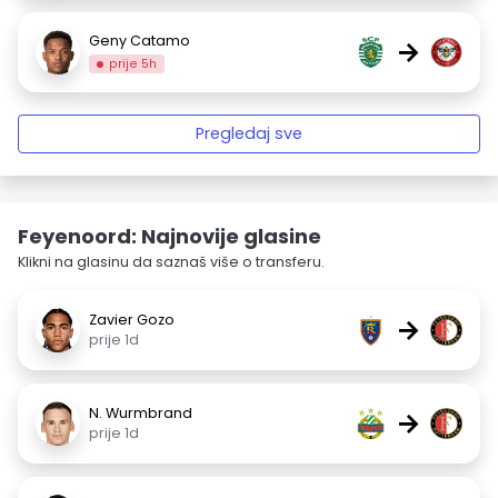
Geny Catamo
→
prije 5h
Pregledaj sve
Feyenoord: Najnovije glasine
Klikni na glasinu da saznaš više o transferu.
Zavier Gozo
→
prije 1d
N. Wurmbrand
→
prije 1d