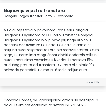
Najnovije vijesti o transferu
Gonçalo Borges Transfer: Porto -> Feyenoord
A Bola izvještava o povoljnom transferu Gonçala
Borgesa u Feyenoord za FC Porto. Transfer Gonçala
Borgesa u Feyenoord bio je povoljniji nego što se u
početku očekivalo za FC Porto. FC Porto je dobio 10
milijuna eura za igrača koji nije bio redoviti starter. Osim
toga, FC Porto ima mogućnost dobiti dodatnih milijun
eura u bonusima vezanim uz izvedbu i zadržava 15%
budućeg profita od transfera. FC Porto nije platio 10%
naknade posredniku, čime je uštedio milijun eura.
prije 381d
Gonçalo Borges, 24-godišnji krilni igrač s 38 nastupa i 2
gola u svim natjecanjima za sezonu 2024.-2025.,