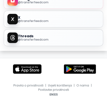
@transferfeedcom
X
@transferfeedcom
Threads
@transferfeedcom
Pravila o privatnosti
|
Uvjeti korištenja
|
O nama
|
Postavke privatnosti
|
EN
ES