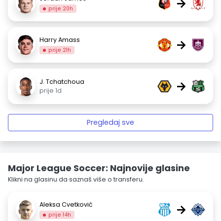
→
prije 20h
Harry Amass
→
prije 21h
J. Tchatchoua
→
prije 1d
Pregledaj sve
Major League Soccer: Najnovije glasine
Klikni na glasinu da saznaš više o transferu.
Aleksa Cvetković
→
prije 14h