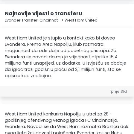
Najnovije vijesti o transferu
Evander Transfer: Cincinnati -> West Ham United
West Ham United je stupio u kontakt kako bi doveo
Evandera. Prema Area Napoliju, klub razmatra
mogućnost da ode dalje od početnog pristupa. Za
Evandera se navodi da mu je vrijednost otprilike 15,4
milijuna funti unaprijed, uz dodatke. U izvješću se dodaje
da igrač traži godišnju plaću od 2,1 milijun funti, što se
opisuje kao značajno.
prije 31d
West Ham United konkurira Napoliju u utrci za 28-
godišnjeg ofenzivnog veznog igrača FC Cincinnatija,
Evandera. Navodi se da West Ham razmatra Brazilca dok
ovog ljeta želi dovesti pojačanja. Evander, koji se klubu