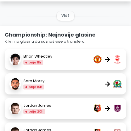
VIŠE
Championship: Najnovije glasine
Klikni na glasinu da saznaš više o transferu.
Ethan Wheatley
→
prije 11h
Sam Morsy
→
prije 15h
Jordan James
→
prije 20h
Jordan James