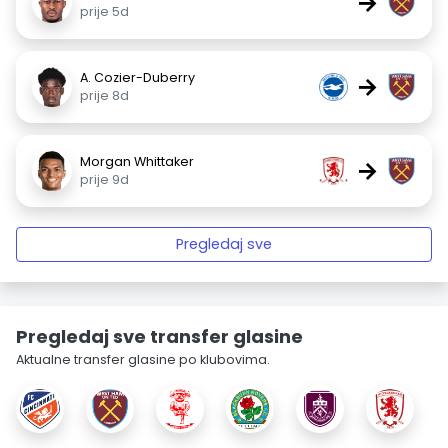
→
prije 5d
A. Cozier-Duberry
→
prije 8d
Morgan Whittaker
→
prije 9d
Pregledaj sve
Pregledaj sve transfer glasine
Aktualne transfer glasine po klubovima.