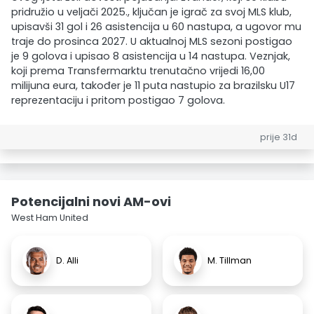
pridružio u veljači 2025., ključan je igrač za svoj MLS klub,
upisavši 31 gol i 26 asistencija u 60 nastupa, a ugovor mu
traje do prosinca 2027. U aktualnoj MLS sezoni postigao
je 9 golova i upisao 8 asistencija u 14 nastupa. Veznjak,
koji prema Transfermarktu trenutačno vrijedi 16,00
milijuna eura, također je 11 puta nastupio za brazilsku U17
reprezentaciju i pritom postigao 7 golova.
prije 31d
Potencijalni novi AM-ovi
West Ham United
D. Alli
M. Tillman