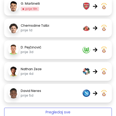
G. Martinelli
→
prije 19h
Chemsdine Talbi
→
prije 1d
D. Pejčinović
→
prije 3d
Nathan Zeze
→
prije 4d
David Neres
→
prije 5d
Pregledaj sve