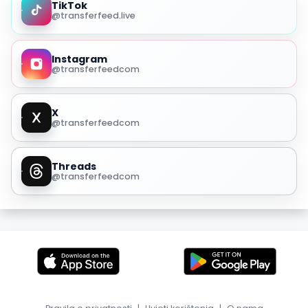
TikTok
@transferfeed.live
Instagram
@transferfeedcom
X
@transferfeedcom
Threads
@transferfeedcom