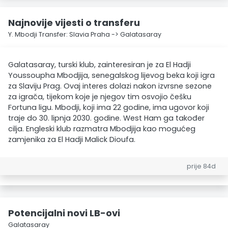
Najnovije vijesti o transferu
Y. Mbodji Transfer: Slavia Praha -> Galatasaray
Galatasaray, turski klub, zainteresiran je za El Hadji
Youssoupha Mbodjija, senegalskog lijevog beka koji igra
za Slaviju Prag. Ovaj interes dolazi nakon izvrsne sezone
za igrača, tijekom koje je njegov tim osvojio češku
Fortuna ligu. Mbodji, koji ima 22 godine, ima ugovor koji
traje do 30. lipnja 2030. godine. West Ham ga također
cilja. Engleski klub razmatra Mbodjija kao mogućeg
zamjenika za El Hadji Malick Dioufa.
prije 84d
Potencijalni novi LB-ovi
Galatasaray