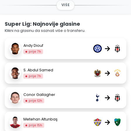
VIŠE
Super Lig: Najnovije glasine
Klikni na glasinu da saznaš više o transferu.
Andy Diouf
→
prije 7h
S. Abdul Samed
→
prije 7h
Conor Gallagher
→
prije 12h
Metehan Altunbaş
→
prije 15h