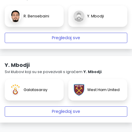
R. Bensebaini
Y. Mbodji
Pregledaj sve
Y. Mbodji
Svi klubovi koji su se povezivali s igračem
Y. Mbodji
.
Galatasaray
West Ham United
Pregledaj sve