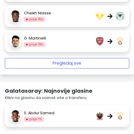
Cheikh Niasse
→
prije 15h
G. Martinelli
→
prije 19h
Pregledaj sve
Galatasaray: Najnovije glasine
Klikni na glasinu da saznaš više o transferu.
S. Abdul Samed
→
prije 7h