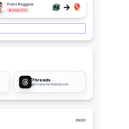
→
Franz Roggow
prije 17m
Threads
@transferfeedcom
|
EN
ES