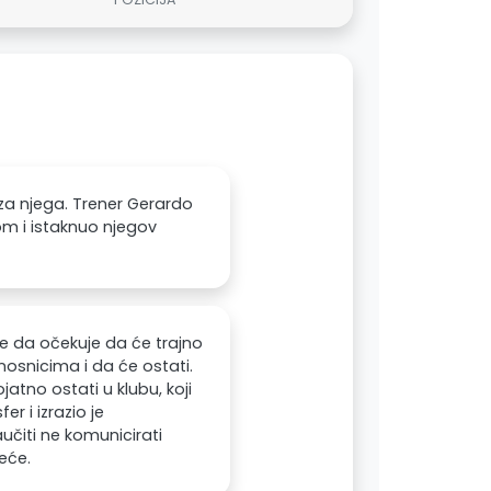
 za njega. Trener Gerardo
m i istaknuo njegov
je da očekuje da će trajno
nosnicima i da će ostati.
jatno ostati u klubu, koji
r i izrazio je
učiti ne komunicirati
eće.