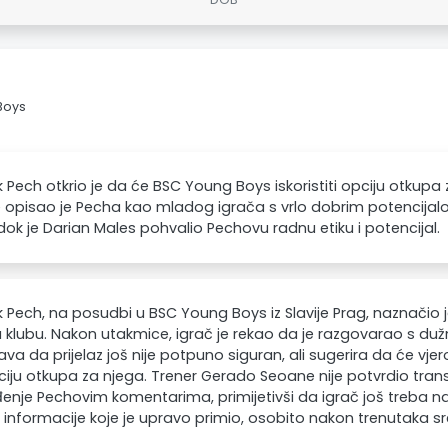
Boys
 Pech otkrio je da će BSC Young Boys iskoristiti opciju otkupa
opisao je Pecha kao mladog igrača s vrlo dobrim potencijalo
 dok je Darian Males pohvalio Pechovu radnu etiku i potencijal.
 Pech, na posudbi u BSC Young Boys iz Slavije Prag, naznačio 
u klubu. Nakon utakmice, igrač je rekao da je razgovarao s duž
ava da prijelaz još nije potpuno siguran, ali sugerira da će vjero
iju otkupa za njega. Trener Gerado Seoane nije potvrdio transfe
enje Pechovim komentarima, primijetivši da igrač još treba na
nformacije koje je upravo primio, osobito nakon trenutaka sr