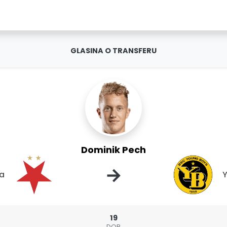
GLASINA O TRANSFERU
Dominik Pech
→
ha
19
DOB