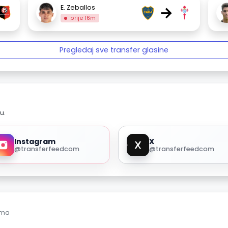
→
E. Zeballos
prije 16m
Pregledaj sve transfer glasine
u.
Instagram
X
@transferfeedcom
@transferfeedcom
ama