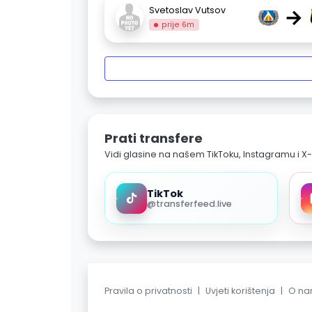
→
Svetoslav Vutsov
prije 6m
Prati transfere
Vidi glasine na našem TikToku, Instagramu i X-
TikTok
@transferfeed.live
Pravila o privatnosti
|
Uvjeti korištenja
|
O n