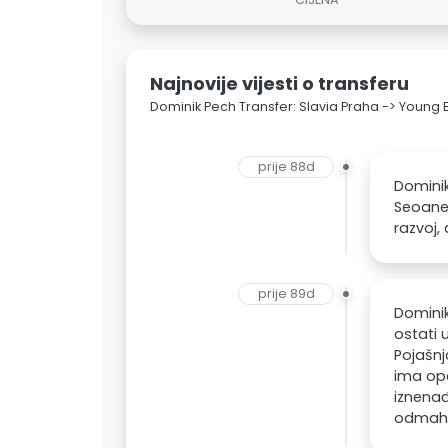
Najnovije vijesti o transferu
Dominik Pech Transfer: Slavia Praha -> Young 
prije 88d
Dominik
Seoane 
razvoj,
prije 89d
Dominik
ostati 
Pojašnj
ima opc
iznenađ
odmah i