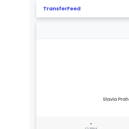
TransferFeed
Slavia Pra
-
CIJENA