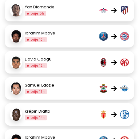
Yan Diomande
→
prije 8h
Ibrahim Mbaye
→
prije 10h
David Odogu
→
prije 12h
Samuel Edozie
→
prije 13h
Krépin Diatta
→
prije 14h
Ibrahim Mbaye