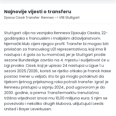
Najnovije vijesti o transferu
Djaoui Cissé Transfer: Rennes -> VfB Stuttgart
Stuttgart cilja na veznjaka Rennesa Djaouija Cisséa, 22-
godišnjaka s francuskim i malijskim državljanstvom.
Njemački klub cijeni njegov profil. Transfer bi mogao biti
privlačan za francuskog U21 reprezentativca, koji ima 8
nastupa i 4 gola za tu momčad, jer je Stuttgart prošle
sezone Bundeslige završio na 4. mjestu i sudjelovat će u
Ligi prvaka. Cissé, koji je upisao 24 nastupa u Ligue 1 u
sezoni 2025./2026., koristi se rijetko otkako je Franck Haise
postao trener u veljači, što bi ga moglo potaknuti da
tijekom ljetnog prijelaznog roka potraži transfer. Igrač je
Rennesu pristupio u srpnju 2024., pod ugovorom je do
2030. godine, a prema Transfermarktu trenutačna
tržišna vrijednost iznosi mu 10,00 milijuna eura. S njim se
povezivalo i nekoliko drugih klubova, uključujući Leeds
United i Bayer Leverkusen.