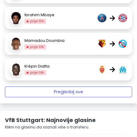
Ibrahim Mbaye
→
prije 10h
Mamadou Doumbia
→
prije 13h
Krépin Diatta
→
prije 14h
Pregledaj sve
VfB Stuttgart: Najnovije glasine
Klikni na glasinu da saznaš više o transferu.