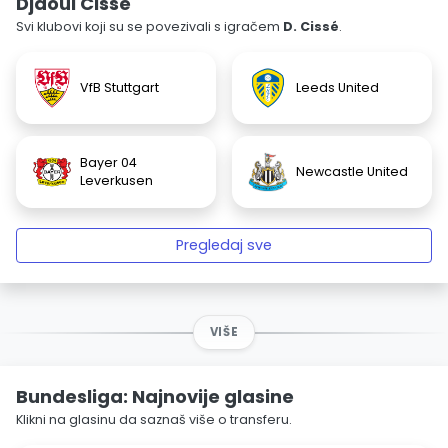
Djaoui Cissé
Svi klubovi koji su se povezivali s igračem
D. Cissé
.
VfB Stuttgart
Leeds United
Bayer 04
Newcastle United
Leverkusen
Pregledaj sve
VIŠE
Bundesliga: Najnovije glasine
Klikni na glasinu da saznaš više o transferu.