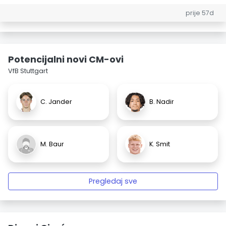
prije 57d
Potencijalni novi CM-ovi
VfB Stuttgart
C. Jander
B. Nadir
M. Baur
K. Smit
Pregledaj sve