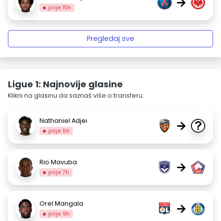
→
prije 15h
Pregledaj sve
Ligue 1: Najnovije glasine
Klikni na glasinu da saznaš više o transferu.
Nathaniel Adjei
→
prije 5h
Rio Mavuba
→
prije 7h
Orel Mangala
→
prije 9h