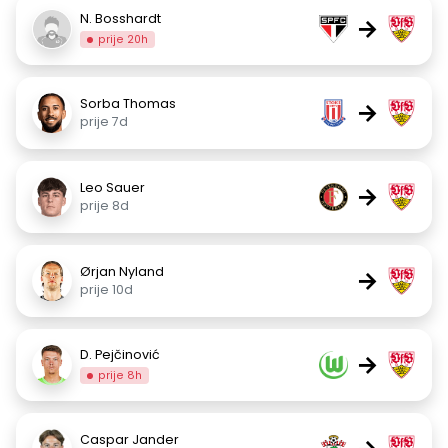
N. Bosshardt
→
prije 20h
Sorba Thomas
→
prije 7d
Leo Sauer
→
prije 8d
Ørjan Nyland
→
prije 10d
D. Pejčinović
→
prije 8h
Caspar Jander