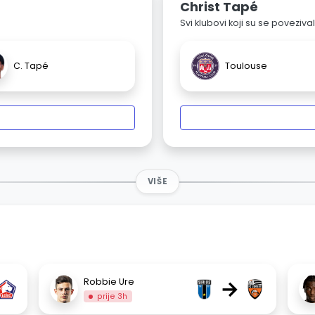
Christ Tapé
Svi klubovi koji su se poveziv
C. Tapé
Toulouse
VIŠE
→
Robbie Ure
prije 3h