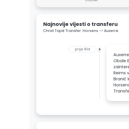
Najnovije vijesti o transferu
Christ Tapé Transfer: Horsens -> Auxerre
prije 81d
Auxerre
Obale B
zainter
Reims v
Branič 
Horsens
Transfe