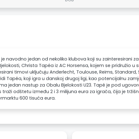
 je navodno jedan od nekoliko klubova koji su zainteresirani z
jelokosti, Christa Tapéa iz AC Horsensa, kojem se pridružio u s
esirani timovi uključuju Anderlecht, Toulouse, Reims, Standard, S
idi Tapéa, koji igra u danskoj drugoj ligi, kao potencijalnu z
ima jedan nastup za Obalu Bjelokosti U23. Tapé je pod ugovor
 traži odštetu između 2 i 3 milijuna eura za igrača, čija je tržiš
rmarktu 600 tisuća eura.