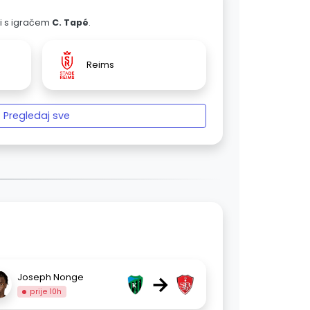
ali s igračem
C. Tapé
.
Reims
Pregledaj sve
→
Joseph Nonge
prije 10h