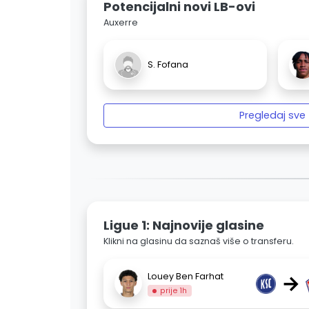
Potencijalni novi LB-ovi
Auxerre
S. Fofana
Pregledaj sve
Ligue 1: Najnovije glasine
Klikni na glasinu da saznaš više o transferu.
→
Louey Ben Farhat
prije 1h