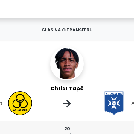
GLASINA O TRANSFERU
Christ Tapé
→
s
A
20
DOB