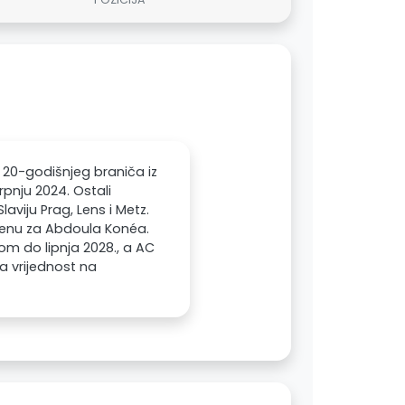
a 20-godišnjeg braniča iz
rpnju 2024. Ostali
laviju Prag, Lens i Metz.
amjenu za Abdoula Konéa.
om do lipnja 2028., a AC
na vrijednost na