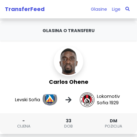
TransferFeed
Glasine
Lige
GLASINA O TRANSFERU
Carlos Ohene
Lokomotiv
→
Levski Sofia
Sofia 1929
-
33
DM
CIJENA
DOB
POZICIJA