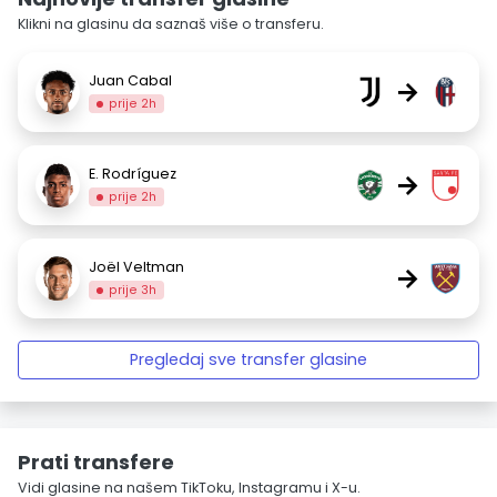
Klikni na glasinu da saznaš više o transferu.
Juan Cabal
→
prije 2h
E. Rodríguez
→
prije 2h
Joël Veltman
→
prije 3h
Pregledaj sve transfer glasine
Prati transfere
Vidi glasine na našem TikToku, Instagramu i X-u.