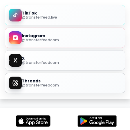
TikTok
@transferfeed.live
Instagram
@transferfeedcom
X
@transferfeedcom
Threads
@transferfeedcom