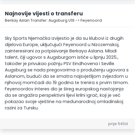
Najnovije vijesti o transferu
Berkay Aslan Transfer: Augsburg U19 -> Feyenoord
Sky Sports Njemačka izvijestio je da su klubovi iz drugih
dijelova Europe, uključujući Feyenoord u Nizozemskoj,
zainteresirani za potpisivanje Berkaya Aslana. Mladi
talent, čiji ugovor s Augsburgom ističe u lipnju 2025.,
također je privukao pažnju PSV Eindhovena i Seville.
Augsburg se nada pregovorima o produženju ugovora s
Aslanom, budući da se smatra najsvjetlijom zvijezdom u
njihovoj momčadi do 19 godina te trenira s prvim timom.
Feyenoordov interes dio je šireg europskog nastojanja
da se angažira perspektivni lijevi krilni igrač, koji je već
pokazao svoje vještine na međunarodnoj omladinskoj
razini za Tursku.
prije 540d