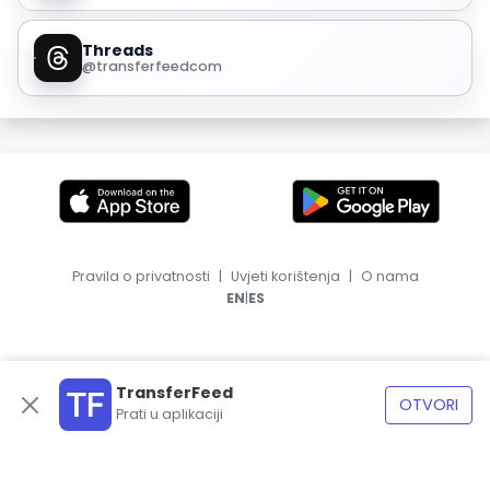
Threads
@transferfeedcom
Pravila o privatnosti
|
Uvjeti korištenja
|
O nama
|
EN
ES
TransferFeed
OTVORI
Prati u aplikaciji