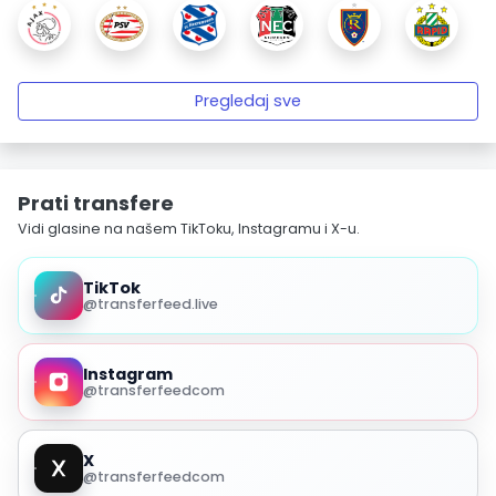
Pregledaj sve
Prati transfere
Vidi glasine na našem TikToku, Instagramu i X-u.
TikTok
@transferfeed.live
Instagram
@transferfeedcom
X
@transferfeedcom