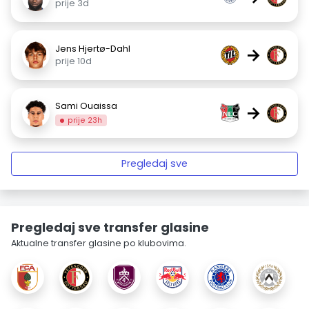
prije 3d
Jens Hjertø-Dahl
→
prije 10d
Sami Ouaissa
→
prije 23h
Pregledaj sve
Pregledaj sve transfer glasine
Aktualne transfer glasine po klubovima.