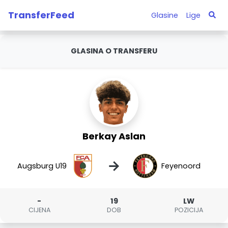
TransferFeed
Glasine
Lige
GLASINA O TRANSFERU
Berkay Aslan
→
Augsburg U19
Feyenoord
-
19
LW
CIJENA
DOB
POZICIJA