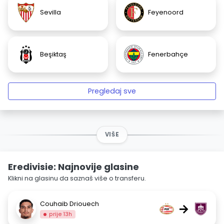
Sevilla
Feyenoord
Beşiktaş
Fenerbahçe
Pregledaj sve
VIŠE
Eredivisie: Najnovije glasine
Klikni na glasinu da saznaš više o transferu.
Couhaib Driouech
→
prije 13h