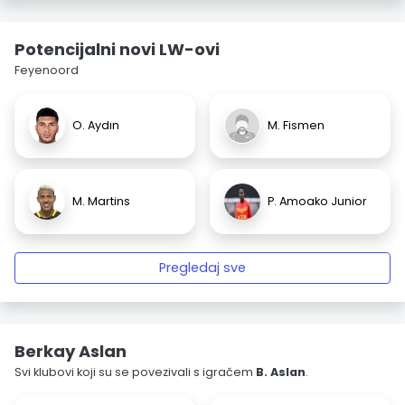
Potencijalni novi LW-ovi
Feyenoord
O. Aydın
M. Fismen
M. Martins
P. Amoako Junior
Pregledaj sve
Berkay Aslan
Svi klubovi koji su se povezivali s igračem
B. Aslan
.