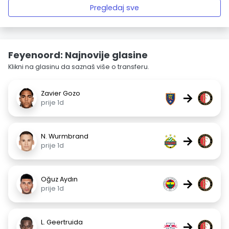
Pregledaj sve
Feyenoord: Najnovije glasine
Klikni na glasinu da saznaš više o transferu.
Zavier Gozo
→
prije 1d
N. Wurmbrand
→
prije 1d
Oğuz Aydın
→
prije 1d
L. Geertruida
→