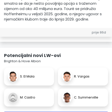
smatra se da je nešto povoljnija opcija s traženom
cijenom od oko 40 milijuna eura. Touré se pridružio
Hoffenheimu u veljači 2025. godine, a njegov ugovor s
njemačkim klubom traje do lipnja 2029. godine.
prije 86d
Potencijalni novi LW-ovi
Brighton & Hove Albion
S. El Mala
R. Vargas
M. Castro
C. Summerville