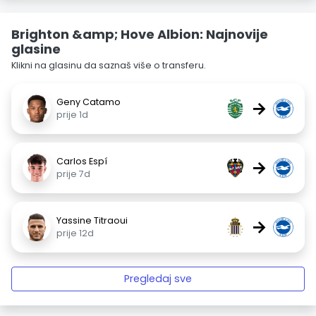
Brighton &amp; Hove Albion: Najnovije
glasine
Klikni na glasinu da saznaš više o transferu.
Geny Catamo
→
prije 1d
Carlos Espí
→
prije 7d
Yassine Titraoui
→
prije 12d
Pregledaj sve