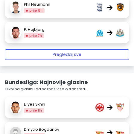
Phil Neumann
→
prije 8h
P. Højbjerg
→
prije 7h
Pregledaj sve
Bundesliga: Najnovije glasine
Klikni na glasinu da saznaš više o transferu.
Ellyes Skhiri
→
prije 11h
Dmytro Bogdanov
→