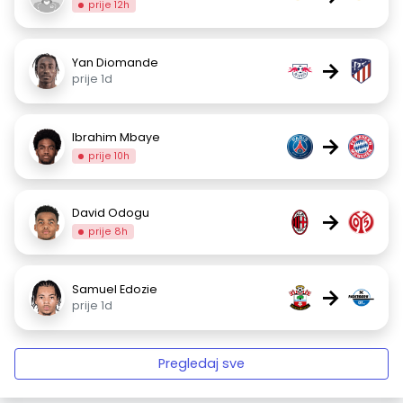
prije 12h
Yan Diomande
→
prije 1d
Ibrahim Mbaye
→
prije 10h
David Odogu
→
prije 8h
Samuel Edozie
→
prije 1d
Pregledaj sve