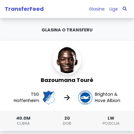
TransferFeed
Glasine
Lige
GLASINA O TRANSFERU
Bazoumana Touré
TSG
Brighton &
→
Hoffenheim
Hove Albion
40.0M
20
LW
CIJENA
DOB
POZICIJA