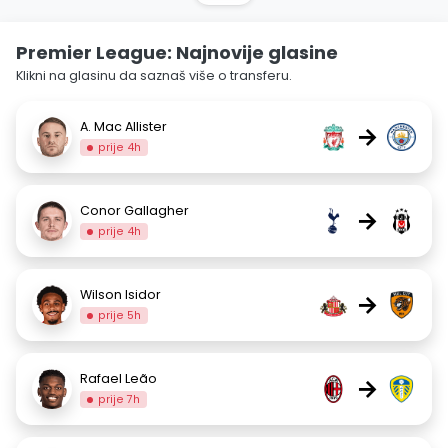
Premier League: Najnovije glasine
Klikni na glasinu da saznaš više o transferu.
A. Mac Allister
→
prije 4h
Conor Gallagher
→
prije 4h
Wilson Isidor
→
prije 5h
Rafael Leão
→
prije 7h