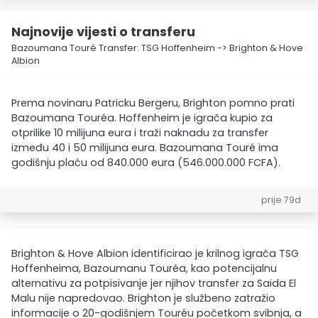
Najnovije vijesti o transferu
Bazoumana Touré Transfer: TSG Hoffenheim -> Brighton & Hove
Albion
Prema novinaru Patricku Bergeru, Brighton pomno prati
Bazoumana Touréa. Hoffenheim je igrača kupio za
otprilike 10 milijuna eura i traži naknadu za transfer
između 40 i 50 milijuna eura. Bazoumana Touré ima
godišnju plaću od 840.000 eura (546.000.000 FCFA).
prije 79d
Brighton & Hove Albion identificirao je krilnog igrača TSG
Hoffenheima, Bazoumanu Touréa, kao potencijalnu
alternativu za potpisivanje jer njihov transfer za Saida El
Malu nije napredovao. Brighton je službeno zatražio
informacije o 20-godišnjem Touréu početkom svibnja, a