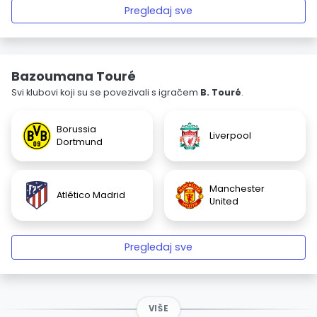
Pregledaj sve
Bazoumana Touré
Svi klubovi koji su se povezivali s igračem
B. Touré
.
Borussia
Liverpool
Dortmund
Manchester
Atlético Madrid
United
Pregledaj sve
VIŠE