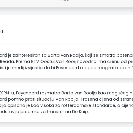
rd
rd je zainteresiran za Barta van Rooija, koji se smatra potenc
 Reada. Prema RTV Oostu, Van Rooij navodno ima cijenu od pri
 isti je medij izvijestio da bi Feyenoord mogao reagirati nako
ESPN-u, Feyenoord razmatra Barta van Rooija kao mogućeg na
rd pomno prati situaciju Van Rooija. Tražena cijena od stra
ija opisana je kao visoka za rotterdamske standarde, a cijena
edstavlja prepreku za transfer na De Kuip.