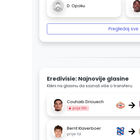
D. Opoku
Pregledaj sve
Eredivisie: Najnovije glasine
Klikni na glasinu da saznaš više o transferu.
→
Couhaib Driouech
prije 19h
→
Bernt Klaverboer
prije 1d