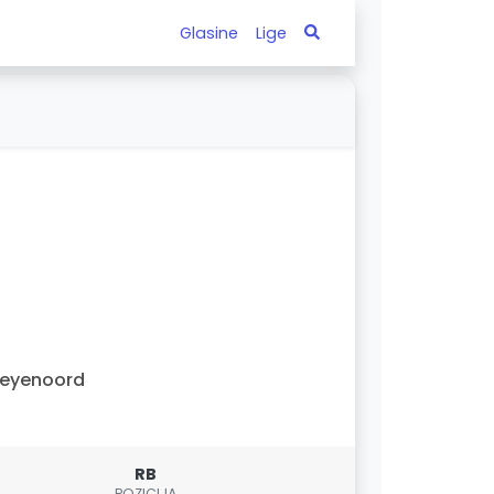
Glasine
Lige
Feyenoord
RB
POZICIJA