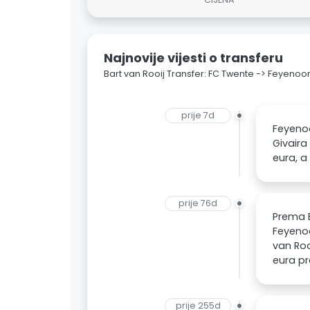
Najnovije vijesti o transferu
Bart van Rooij Transfer: FC Twente -> Feyenoo
prije 7d
Feyenoo
Givaira
eura, a
prije 76d
Prema 
Feyenoo
van Roo
eura pr
prije 255d