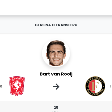
GLASINA O TRANSFERU
Bart van Rooij
→
e
25
DOB