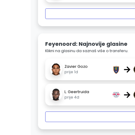
Feyenoord: Najnovije glasine
Klikni na glasinu da saznaš više o transferu.
→
Zavier Gozo
prije 1d
→
L. Geertruida
prije 4d