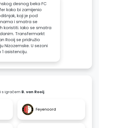
zemskog desnog beka FC
fer kako bi zamijenio
išnjak, koji je pod
dinama i smatra se
koristiti. Iako se smatra
zdanim. Transfermarkt
an Rooij se pridružio
ju Nizozemske. U sezoni
1 asistenciju.
ali s igračem
B. van Rooij
.
Feyenoord