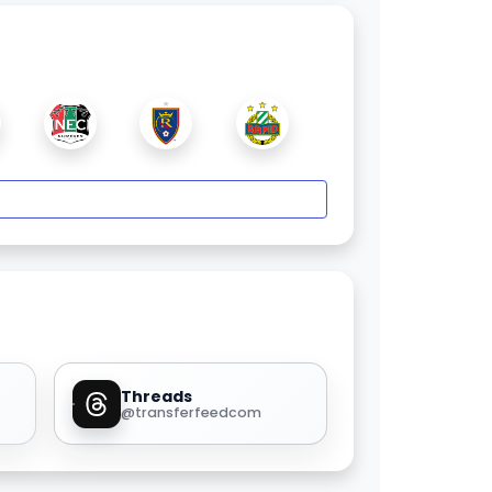
Threads
@transferfeedcom