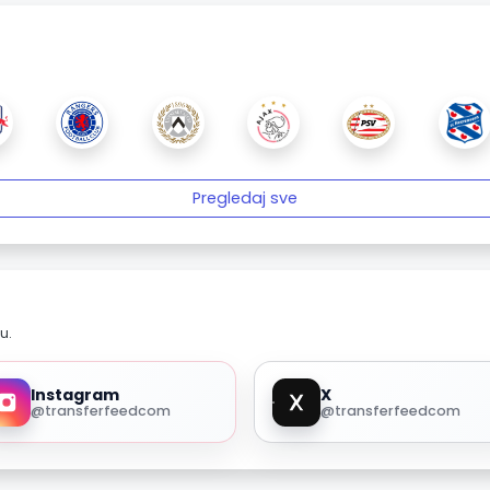
Pregledaj sve
u.
Instagram
X
@transferfeedcom
@transferfeedcom