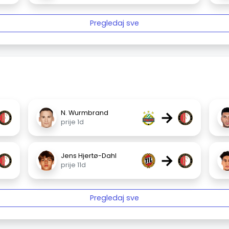
Pregledaj sve
→
N. Wurmbrand
prije 1d
→
Jens Hjertø-Dahl
prije 11d
Pregledaj sve