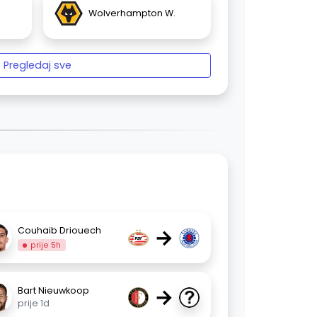
Wolverhampton W.
Pregledaj sve
→
Couhaib Driouech
prije 5h
→
Bart Nieuwkoop
prije 1d