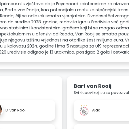
primeur.nl izvještava da je Feyenoord zainteresiran za nizo
, Barta van Rooija, kao potencijalnu metu za siječanjski trans
 Reada, čiji se odlazak smatra vjerojatnim. Dvadesetčetverogod
m do sredine 2028. godine, redovito igra u Eredivisie već go
vno stabilnim i konzistentnim igračem koji bi se mogao odmah 
pektakularnim u ofenzivi od Reada, Van Rooij se smatra pou
juje njegovu tržišnu vrijednost na otprilike šest milijuna eura. V
 u kolovozu 2024. godine i ima 5 nastupa za U19 reprezentaci
26 Eredivisie odigrao je 13 utakmica, postigao 2 gola i ostvario 
Bart van Rooij
Svi klubovi koji su se poveziv
B. van Rooij
Ajax