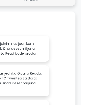
ijalnim nasljednikom
bližno deset milijuna
n što Read bude prodan.
sljednika Givaira Reada.
ne FC Twentea za Barta
 iznad deset milijuna