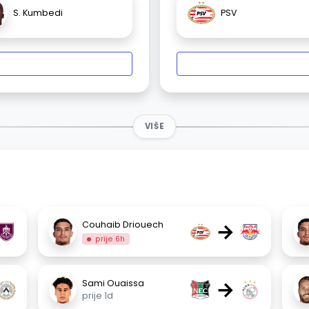
S. Kumbedi
PSV
VIŠE
→
Couhaib Driouech
prije 6h
→
Sami Ouaissa
prije 1d