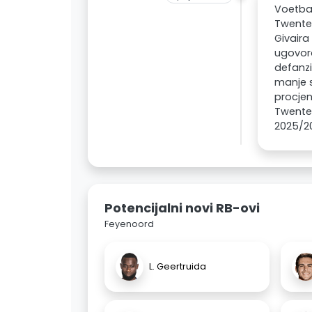
Voetbal
Twentea
Givaira
ugovoro
defanzi
manje s
procjen
Twenteu
2025/20
Potencijalni novi RB-ovi
Feyenoord
L. Geertruida