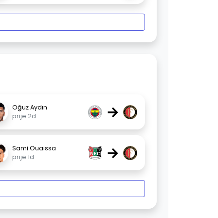
→
Oğuz Aydın
prije 2d
→
Sami Ouaissa
prije 1d