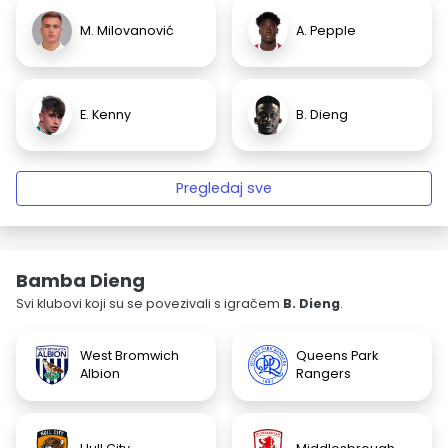
M. Milovanović
A. Pepple
E. Kenny
B. Dieng
Pregledaj sve
Bamba Dieng
Svi klubovi koji su se povezivali s igračem
B. Dieng
.
West Bromwich
Queens Park
Albion
Rangers