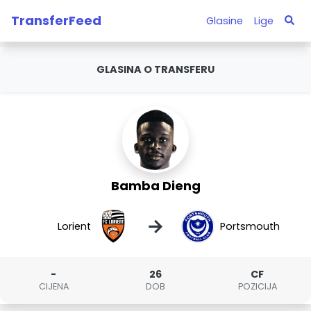
TransferFeed
Glasine
Lige
GLASINA O TRANSFERU
Bamba Dieng
→
Lorient
Portsmouth
-
26
CF
CIJENA
DOB
POZICIJA