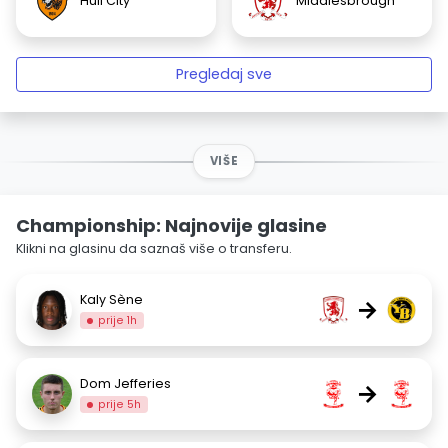
Hull City
Middlesbrough
Pregledaj sve
VIŠE
Championship: Najnovije glasine
Klikni na glasinu da saznaš više o transferu.
Kaly Sène
→
prije 1h
Dom Jefferies
→
prije 5h