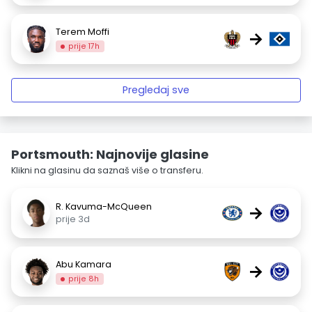
Terem Moffi
→
prije 17h
Pregledaj sve
Portsmouth: Najnovije glasine
Klikni na glasinu da saznaš više o transferu.
R. Kavuma-McQueen
→
prije 3d
Abu Kamara
→
prije 8h