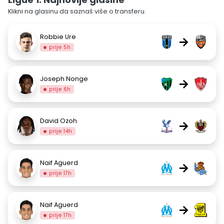
Klikni na glasinu da saznaš više o transferu.
Robbie Ure
→
prije 5h
Joseph Nonge
→
prije 6h
David Ozoh
→
prije 14h
Naif Aguerd
→
prije 17h
Naif Aguerd
→
prije 17h