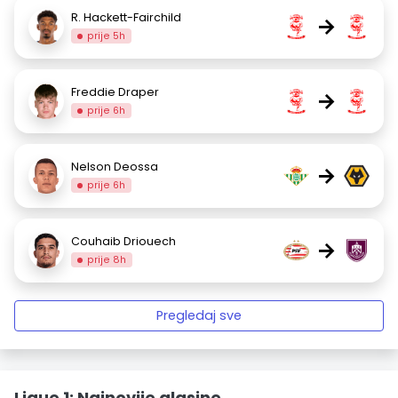
R. Hackett-Fairchild
→
prije 5h
Freddie Draper
→
prije 6h
Nelson Deossa
→
prije 6h
Couhaib Driouech
→
prije 8h
Pregledaj sve
Ligue 1: Najnovije glasine