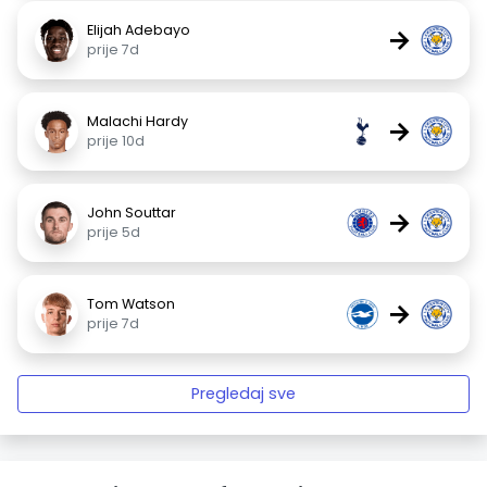
Elijah Adebayo
→
prije 7d
Malachi Hardy
→
prije 10d
John Souttar
→
prije 5d
Tom Watson
→
prije 7d
Pregledaj sve