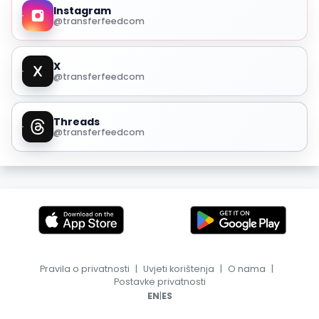
Instagram
@transferfeedcom
X
@transferfeedcom
Threads
@transferfeedcom
Pravila o privatnosti
|
Uvjeti korištenja
|
O nama
|
Postavke privatnosti
|
EN
ES