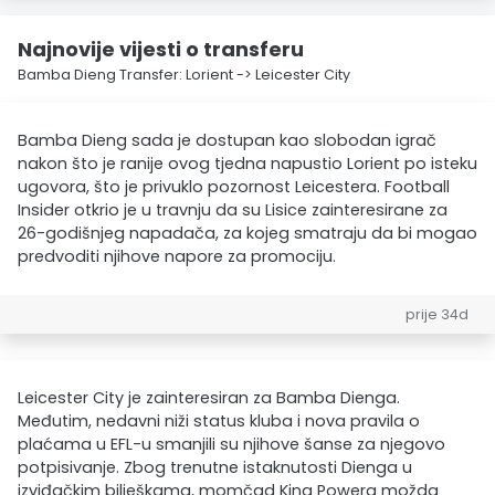
Najnovije vijesti o transferu
Bamba Dieng Transfer: Lorient -> Leicester City
Bamba Dieng sada je dostupan kao slobodan igrač
nakon što je ranije ovog tjedna napustio Lorient po isteku
ugovora, što je privuklo pozornost Leicestera. Football
Insider otkrio je u travnju da su Lisice zainteresirane za
26-godišnjeg napadača, za kojeg smatraju da bi mogao
predvoditi njihove napore za promociju.
prije 34d
Leicester City je zainteresiran za Bamba Dienga.
Međutim, nedavni niži status kluba i nova pravila o
plaćama u EFL-u smanjili su njihove šanse za njegovo
potpisivanje. Zbog trenutne istaknutosti Dienga u
izviđačkim bilješkama, momčad King Powera možda