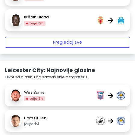
Krépin Diatta
→
prije 12h
Pregledaj sve
Leicester City: Najnovije glasine
Klikni na glasinu da saznaš više o transferu.
Wes Burns
→
prije 8h
Liam Cullen
→
prije 4d