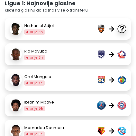
Ligue 1: Najnovije glasine
Klikni na glasinu da saznaš više o transferu.
Nathaniel Adjei
→
prije 3h
Rio Mavuba
→
prije 6h
Orel Mangala
→
prije 7h
Ibrahim Mbaye
→
prije 8h
Mamadou Doumbia
→
prije 11h