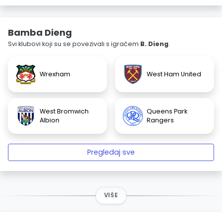
Bamba Dieng
Svi klubovi koji su se povezivali s igračem
B. Dieng
.
Wrexham
West Ham United
West Bromwich
Queens Park
Albion
Rangers
Pregledaj sve
VIŠE