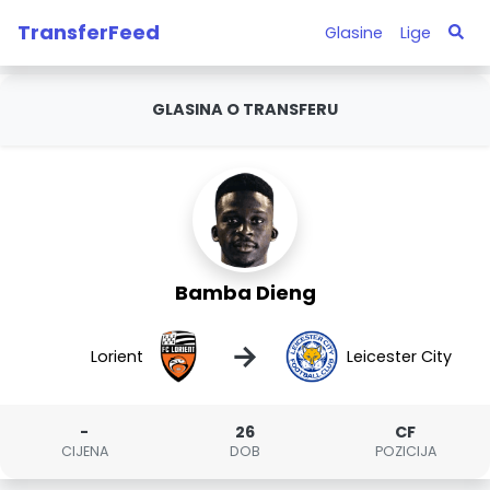
TransferFeed
Glasine
Lige
GLASINA O TRANSFERU
Bamba Dieng
→
Lorient
Leicester City
-
26
CF
CIJENA
DOB
POZICIJA