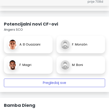
prije 708d
Potencijalni novi CF-ovi
Angers SCO
A. El Ouazzani
F. Monzón
F. Magri
M. Boni
Pregledaj sve
Bamba Dieng