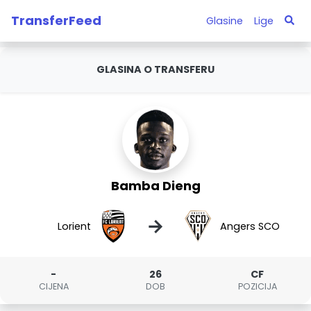
TransferFeed
Glasine
Lige
GLASINA O TRANSFERU
Bamba Dieng
→
Lorient
Angers SCO
-
26
CF
CIJENA
DOB
POZICIJA