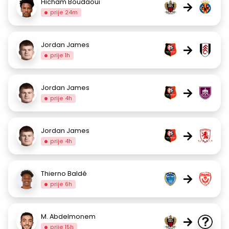
Hicham Boudaoui
→
prije 24m
Jordan James
→
prije 1h
Jordan James
→
prije 4h
Jordan James
→
prije 4h
Thierno Baldé
→
prije 6h
M. Abdelmonem
→
prije 15h