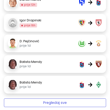
→
prije 12h
Igor Drapinski
→
prije 16h
D. Pejčinović
→
prije 1d
Batista Mendy
→
prije 1d
Batista Mendy
→
prije 1d
Pregledaj sve