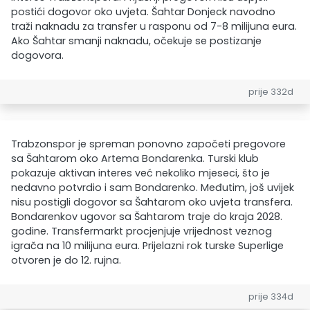
postići dogovor oko uvjeta. Šahtar Donjeck navodno
traži naknadu za transfer u rasponu od 7-8 milijuna eura.
Ako Šahtar smanji naknadu, očekuje se postizanje
dogovora.
prije 332d
Trabzonspor je spreman ponovno započeti pregovore
sa Šahtarom oko Artema Bondarenka. Turski klub
pokazuje aktivan interes već nekoliko mjeseci, što je
nedavno potvrdio i sam Bondarenko. Međutim, još uvijek
nisu postigli dogovor sa Šahtarom oko uvjeta transfera.
Bondarenkov ugovor sa Šahtarom traje do kraja 2028.
godine. Transfermarkt procjenjuje vrijednost veznog
igrača na 10 milijuna eura. Prijelazni rok turske Superlige
otvoren je do 12. rujna.
prije 334d