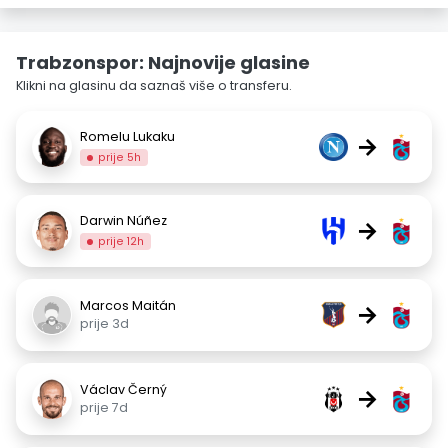
Trabzonspor: Najnovije glasine
Klikni na glasinu da saznaš više o transferu.
Romelu Lukaku
→
prije 5h
Darwin Núñez
→
prije 12h
Marcos Maitán
→
prije 3d
Václav Černý
→
prije 7d