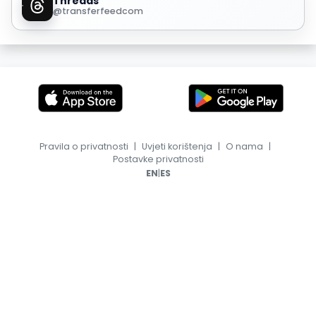
Threads
@transferfeedcom
Pravila o privatnosti
|
Uvjeti korištenja
|
O nama
|
Postavke privatnosti
|
EN
ES