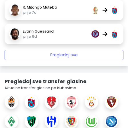
R. Mitongo Muteba
→
prije 7d
Evann Guessand
→
prije 9d
Pregledaj sve
Pregledaj sve transfer glasine
Aktualne transfer glasine po klubovima.