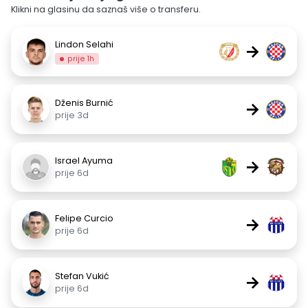
Klikni na glasinu da saznaš više o transferu.
Lindon Selahi
→
prije 1h
Dženis Burnić
→
prije 3d
Israel Ayuma
→
prije 6d
Felipe Curcio
→
prije 6d
Stefan Vukić
→
prije 6d