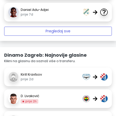
Daniel Adu-Adjei
→
prije 7d
Pregledaj sve
Dinamo Zagreb: Najnovije glasine
Klikni na glasinu da saznaš više o transferu.
Kirill Kravtsov
→
prije 2d
D. Livaković
→
prije 2h