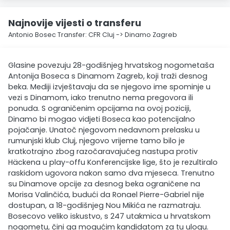
Najnovije vijesti o transferu
Antonio Bosec Transfer: CFR Cluj -> Dinamo Zagreb
Glasine povezuju 28-godišnjeg hrvatskog nogometaša
Antonija Boseca s Dinamom Zagreb, koji traži desnog
beka. Mediji izvještavaju da se njegovo ime spominje u
vezi s Dinamom, iako trenutno nema pregovora ili
ponuda. S ograničenim opcijama na ovoj poziciji,
Dinamo bi mogao vidjeti Boseca kao potencijalno
pojačanje. Unatoč njegovom nedavnom prelasku u
rumunjski klub Cluj, njegovo vrijeme tamo bilo je
kratkotrajno zbog razočaravajućeg nastupa protiv
Häckena u play-offu Konferencijske lige, što je rezultiralo
raskidom ugovora nakon samo dva mjeseca. Trenutno
su Dinamove opcije za desnog beka ograničene na
Morisa Valinčića, budući da Ronael Pierre-Gabriel nije
dostupan, a 18-godišnjeg Nou Mikića ne razmatraju.
Bosecovo veliko iskustvo, s 247 utakmica u hrvatskom
nogometu, čini ga mogućim kandidatom za tu ulogu.