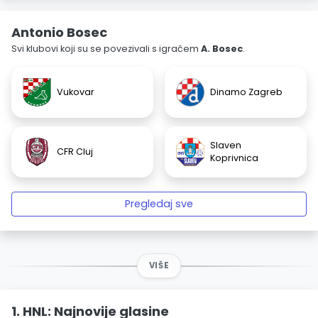
Antonio Bosec
Svi klubovi koji su se povezivali s igračem
A. Bosec
.
Vukovar
Dinamo Zagreb
Slaven
CFR Cluj
Koprivnica
Pregledaj sve
VIŠE
1. HNL: Najnovije glasine