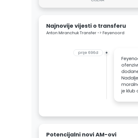
Najnovije vijesti o transferu
Anton Miranchuk Transfer -> Feyenoord
prije 696d
Feyenoo
ofenziv
dodane 
Nadalje
moraln
je klub
Potencijalni novi AM-ovi