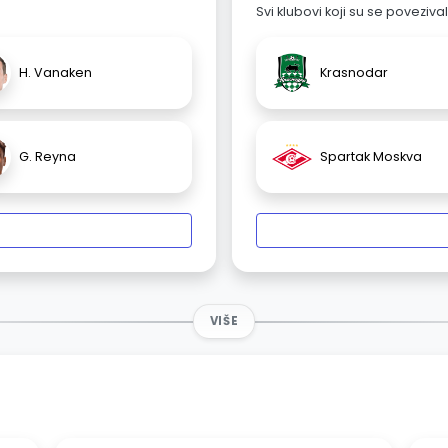
Svi klubovi koji su se poveziv
H. Vanaken
Krasnodar
G. Reyna
Spartak Moskva
VIŠE