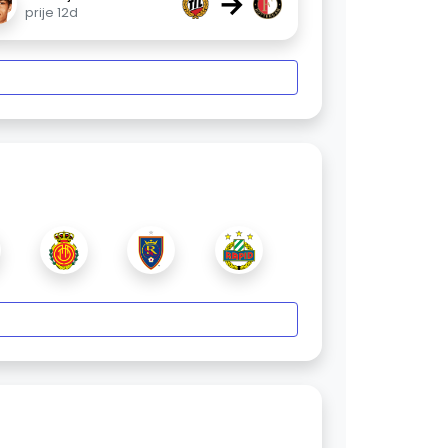
→
prije 12d