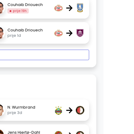
→
Couhaib Driouech
prije 19h
→
Couhaib Driouech
prije 1d
→
N. Wurmbrand
prije 3d
Jens Hjertø-Dahl