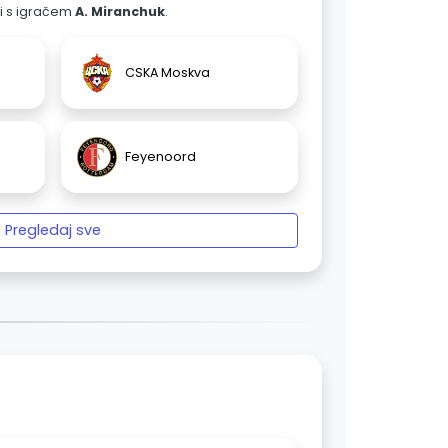
ali s igračem
A. Miranchuk
.
CSKA Moskva
Feyenoord
Pregledaj sve