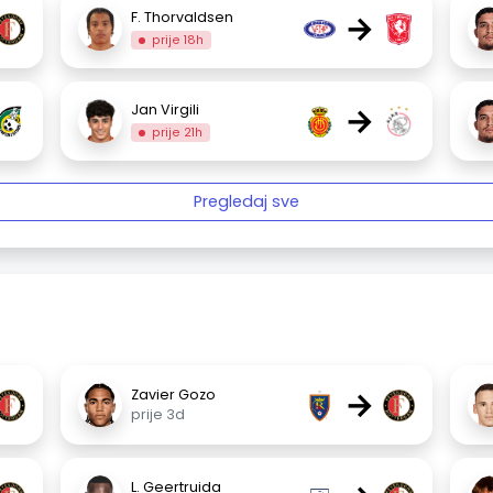
→
F. Thorvaldsen
prije 18h
→
Jan Virgili
prije 21h
Pregledaj sve
→
Zavier Gozo
prije 3d
L. Geertruida