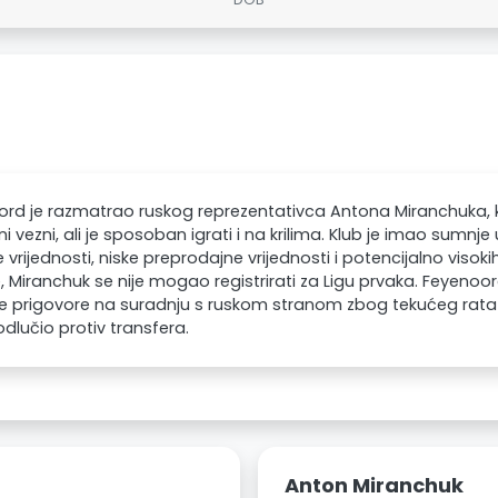
rd je razmatrao ruskog reprezentativca Antona Miranchuka, 
ni vezni, ali je sposoban igrati i na krilima. Klub je imao sumn
vrijednosti, niske preprodajne vrijednosti i potencijalno visokih
, Miranchuk se nije mogao registrirati za Ligu prvaka. Feyenoo
e prigovore na suradnju s ruskom stranom zbog tekućeg rata
 odlučio protiv transfera.
Anton Miranchuk