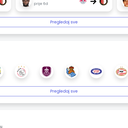
→
prije 6d
Pregledaj sve
Pregledaj sve
u.