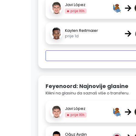
→
Javi López
prije 16h
→
Kaylen Reitmaier
prije 1d
Feyenoord: Najnovije glasine
Klikni na glasinu da saznaš više o transferu.
→
Javi López
prije 16h
Oğuz Aydın