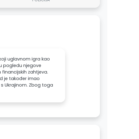
koji uglavnom igra kao
je u pogledu njegove
 financijskih zahtjeva.
rd je također imao
 s Ukrajinom. Zbog toga