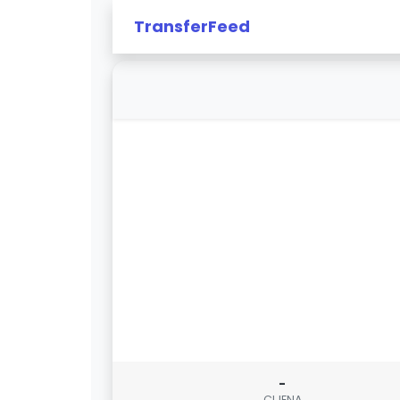
TransferFeed
-
CIJENA