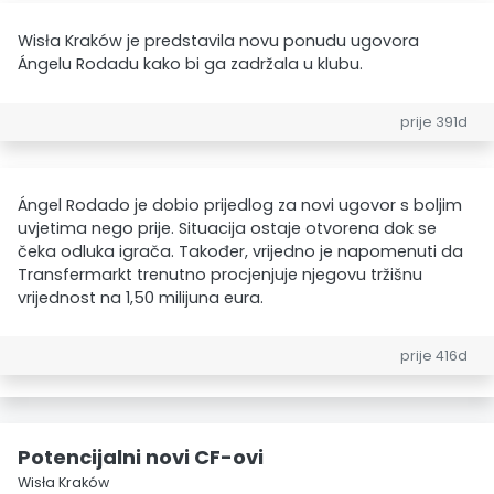
Wisła Kraków je predstavila novu ponudu ugovora
Ángelu Rodadu kako bi ga zadržala u klubu.
prije 391d
Ángel Rodado je dobio prijedlog za novi ugovor s boljim
uvjetima nego prije. Situacija ostaje otvorena dok se
čeka odluka igrača. Također, vrijedno je napomenuti da
Transfermarkt trenutno procjenjuje njegovu tržišnu
vrijednost na 1,50 milijuna eura.
prije 416d
Potencijalni novi CF-ovi
Wisła Kraków