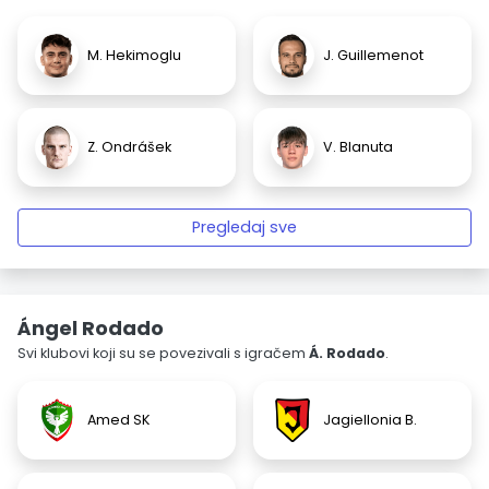
M. Hekimoglu
J. Guillemenot
Z. Ondrášek
V. Blanuta
Pregledaj sve
Ángel Rodado
Svi klubovi koji su se povezivali s igračem
Á. Rodado
.
Amed SK
Jagiellonia B.