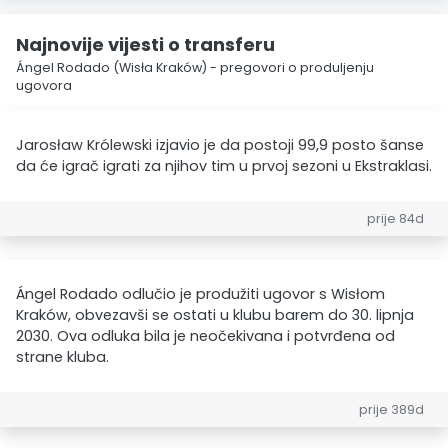
Najnovije vijesti o transferu
Ángel Rodado (Wisła Kraków) - pregovori o produljenju
ugovora
Jarosław Królewski izjavio je da postoji 99,9 posto šanse
da će igrač igrati za njihov tim u prvoj sezoni u Ekstraklasi.
prije 84d
Ángel Rodado odlučio je produžiti ugovor s Wisłom
Kraków, obvezavši se ostati u klubu barem do 30. lipnja
2030. Ova odluka bila je neočekivana i potvrđena od
strane kluba.
prije 389d