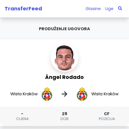
TransferFeed
Glasine
Lige
PRODUŽENJE UGOVORA
Ángel Rodado
→
Wisła Kraków
Wisła Kraków
-
29
CF
CIJENA
DOB
POZICIJA