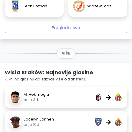
Lech Poznań
Widzew Lodz
Pregledaj sve
VIŠE
Wisła Kraków: Najnovije glasine
Klikni na glasinu da saznaš više o transferu.
M. Hekimoglu
→
prije 3d
Jocelyn Janneh
→
prije 10d