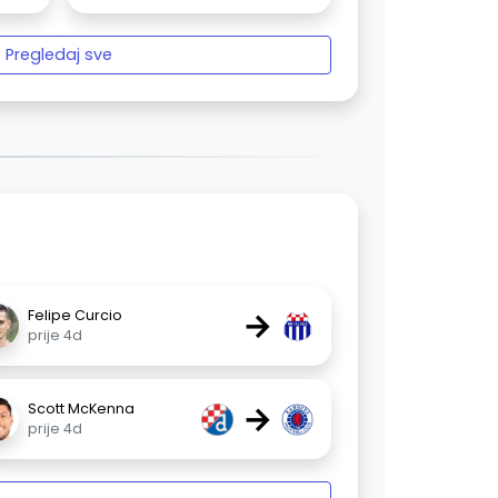
Pregledaj sve
→
Felipe Curcio
prije 4d
→
Scott McKenna
prije 4d