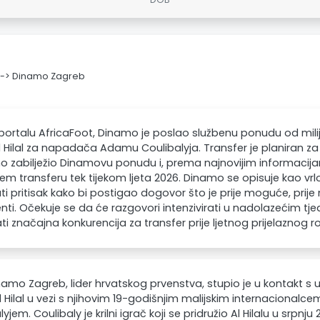
n -> Dinamo Zagreb
portalu AfricaFoot, Dinamo je poslao službenu ponudu od mil
l Hilal za napadača Adamu Coulibalyja. Transfer je planiran za lj
o zabilježio Dinamovu ponudu i, prema najnovijim informacija
 transferu tek tijekom ljeta 2026. Dinamo se opisuje kao vrl
i pritisak kako bi postigao dogovor što je prije moguće, prije 
nti. Očekuje se da će razgovori intenzivirati u nadolazećim tj
ti značajna konkurencija za transfer prije ljetnog prijelaznog r
amo Zagreb, lider hrvatskog prvenstva, stupio je u kontakt 
l Hilal u vezi s njihovim 19-godišnjim malijskim internacio
yjem. Coulibaly je krilni igrač koji se pridružio Al Hilalu u srpnj