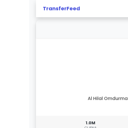
TransferFeed
Al Hilal Omdurm
1.0M
CIJENA