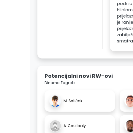
podnio 
Hilalom
prijela
je rani
prijela
zabilje
smatra
Potencijalni novi RW-ovi
Dinamo Zagreb
M. Šotiček
A. Coulibaly