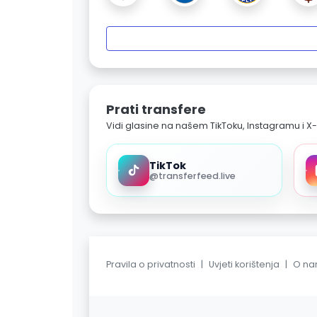
Prati transfere
Vidi glasine na našem TikToku, Instagramu i X-
TikTok
@transferfeed.live
Pravila o privatnosti
|
Uvjeti korištenja
|
O n