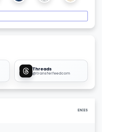
Threads
@transferfeedcom
|
EN
ES