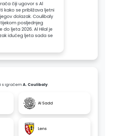
rača čiji ugovor s Al
i kako se približava ljetni
njegov dolazak. Coulibaly
a tijekom posljednjeg
o ljeta 2026. Al Hilal je
zak idućeg ljeta sada se
ali s igračem
A. Coulibaly
.
Al Sadd
Lens