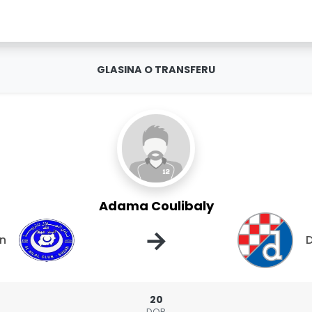
GLASINA O TRANSFERU
Adama Coulibaly
→
an
20
DOB