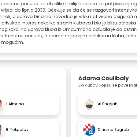
početnu ponudu od otprilike 1 milijun dolara za potpisivanje ig
 vrijedi do lipnja 2030. Očekuje se da će se razgovori intenzivirat
zni rok, a uprava Dinama navodno je vrlo motivirana osigurati 
je privukao interes nekoliko stranih klubova i bio je blizu odlask
znog roka, no uprava kluba iz Omdurmana odlučila je da ostane d
žio trenutnu ponudu, a prema najnovijim odlukama kluba, odla
 mogućim.
Adama Coulibaly
Svi klubovi koji su se poveziv
I. Almena
Al Sharjah
B. Tekpetey
Dinamo Zagreb