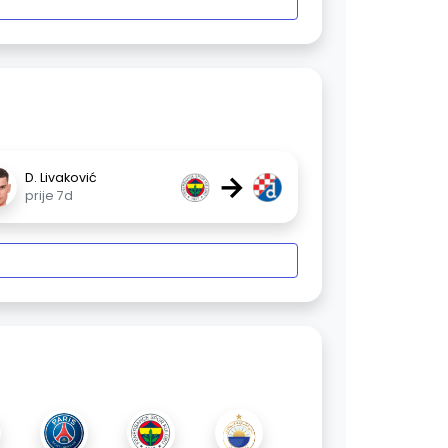
→
D. Livaković
prije 7d