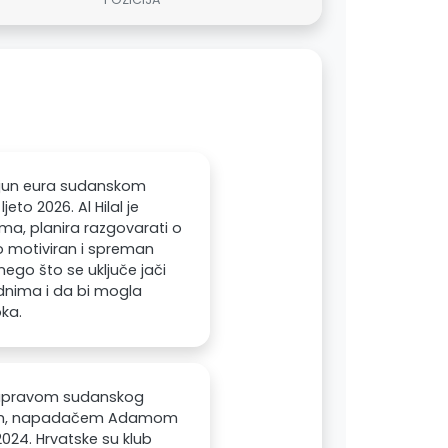
ijun eura sudanskom
eto 2026. Al Hilal je
ma, planira razgovarati o
o motiviran i spreman
nego što se uključe jači
ednima i da bi mogla
oka.
s upravom sudanskog
nalcem, napadačem Adamom
u 2024. Hrvatske su klub