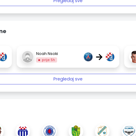
Pregledaj sve
ine
→
Noah Nsoki
prije 5h
Pregledaj sve