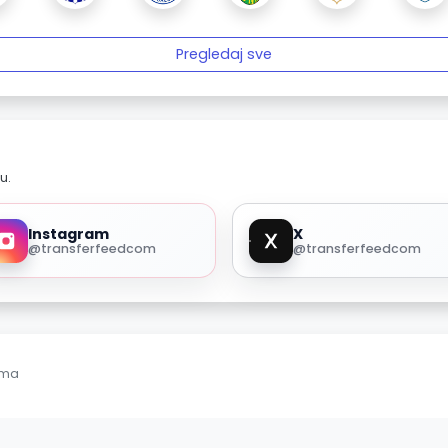
Pregledaj sve
u.
Instagram
X
@transferfeedcom
@transferfeedcom
ama