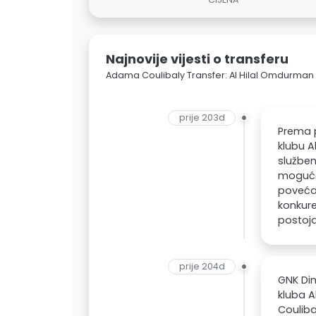
Najnovije vijesti o transferu
Adama Coulibaly Transfer: Al Hilal Omdurma
prije 203d
Prema 
klubu A
služben
mogućem
povećat
konkure
postoja
prije 204d
GNK Din
kluba A
Coulibal