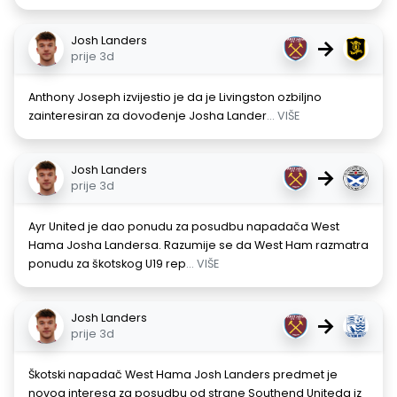
Josh Landers
→
prije 3d
Anthony Joseph izvijestio je da je Livingston ozbiljno
zainteresiran za dovođenje Josha Lander
... VIŠE
Josh Landers
→
prije 3d
Ayr United je dao ponudu za posudbu napadača West
Hama Josha Landersa. Razumije se da West Ham razmatra
ponudu za škotskog U19 rep
... VIŠE
Josh Landers
→
prije 3d
Škotski napadač West Hama Josh Landers predmet je
novog interesa za posudbu od strane Southend Uniteda iz