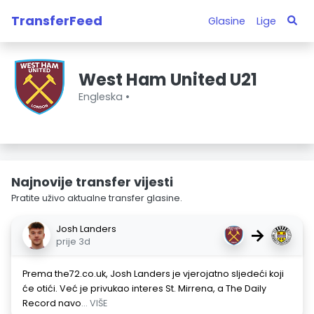
TransferFeed
Glasine
Lige
West Ham United U21
Engleska •
Najnovije transfer vijesti
Pratite uživo aktualne transfer glasine.
Josh Landers
→
prije 3d
Prema the72.co.uk, Josh Landers je vjerojatno sljedeći koji
će otići. Već je privukao interes St. Mirrena, a The Daily
Record navo
... VIŠE