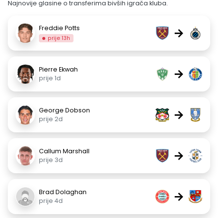
Najnovije glasine o transferima bivših igrača kluba.
Freddie Potts
→
prije 13h
Pierre Ekwah
→
prije 1d
George Dobson
→
prije 2d
Callum Marshall
→
prije 3d
Brad Dolaghan
→
prije 4d