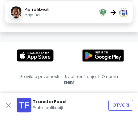
Pierre Ekwah
→
prije 8d
Pravila o privatnosti
|
Uvjeti korištenja
|
O nama
|
EN
ES
TransferFeed
OTVORI
Prati u aplikaciji