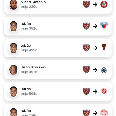
Michail Antonio
→
prije 239d
Luizão
→
prije 352d
Luizão
→
prije 495d
Elisha Sowunmi
→
prije 497d
Luizão
→
prije 598d
Luizão
→
prije 759d