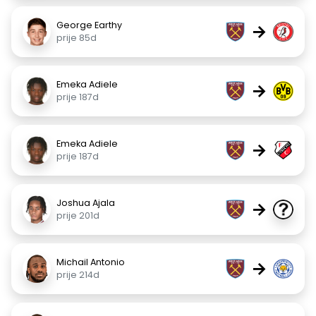
George Earthy
→
prije 85d
Emeka Adiele
→
prije 187d
Emeka Adiele
→
prije 187d
Joshua Ajala
→
prije 201d
Michail Antonio
→
prije 214d