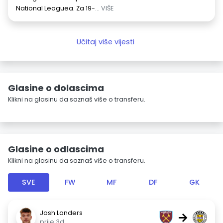
National Leaguea. Za 19-
... VIŠE
Učitaj više vijesti
Glasine o dolascima
Klikni na glasinu da saznaš više o transferu.
Glasine o odlascima
Klikni na glasinu da saznaš više o transferu.
SVE
FW
MF
DF
GK
Josh Landers
→
prije 3d