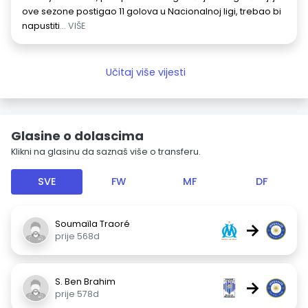
ove sezone postigao 11 golova u Nacionalnoj ligi, trebao bi
napustiti
... VIŠE
Učitaj više vijesti
Glasine o dolascima
Klikni na glasinu da saznaš više o transferu.
SVE
FW
MF
DF
Soumaïla Traoré
→
prije 568d
S. Ben Brahim
→
prije 578d