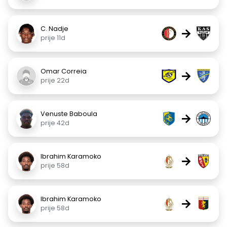
C. Nadje
→
prije 11d
Omar Correia
→
prije 22d
Venuste Baboula
→
prije 42d
Ibrahim Karamoko
→
prije 58d
Ibrahim Karamoko
→
prije 58d