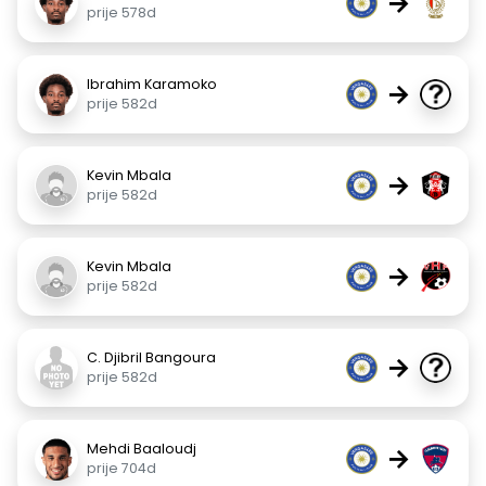
→
prije 578d
Ibrahim Karamoko
→
prije 582d
Kevin Mbala
→
prije 582d
Kevin Mbala
→
prije 582d
C. Djibril Bangoura
→
prije 582d
Mehdi Baaloudj
→
prije 704d