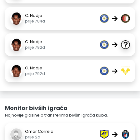
C. Nadje
→
prije 784d
C. Nadje
→
prije 792d
C. Nadje
→
prije 792d
Monitor bivših igrača
Najnovije glasine o transferima bivših igrača kluba.
Omar Correia
→
prije 2d