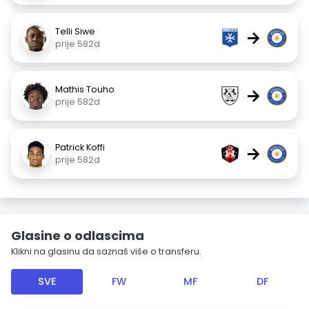
Telli Siwe
→
prije 582d
Mathis Touho
→
prije 582d
Patrick Koffi
→
prije 582d
Glasine o odlascima
Klikni na glasinu da saznaš više o transferu.
SVE
FW
MF
DF