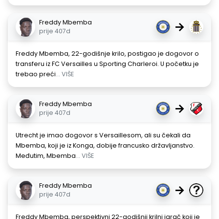
Freddy Mbemba
→
prije 407d
Freddy Mbemba, 22-godišnje krilo, postigao je dogovor o
transferu iz FC Versailles u Sporting Charleroi. U početku je
trebao preći
... VIŠE
Freddy Mbemba
→
prije 407d
Utrecht je imao dogovor s Versaillesom, ali su čekali da
Mbemba, koji je iz Konga, dobije francusko državljanstvo.
Međutim, Mbemba
... VIŠE
Freddy Mbemba
→
prije 407d
Freddy Mbemba, perspektivni 22-godišnji krilni igrač koji je