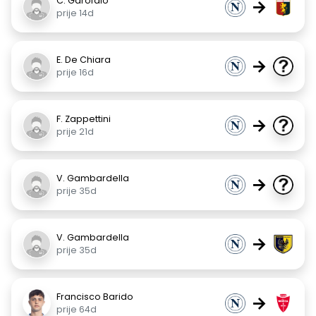
C. Garofalo
→
prije 14d
E. De Chiara
→
prije 16d
F. Zappettini
→
prije 21d
V. Gambardella
→
prije 35d
V. Gambardella
→
prije 35d
Francisco Barido
→
prije 64d