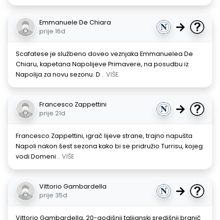
Emmanuele De Chiara
→
prije 16d
Scafatese je službeno doveo veznjaka Emmanuelea De
Chiaru, kapetana Napolijeve Primavere, na posudbu iz
Napolija za novu sezonu. D
... VIŠE
Francesco Zappettini
→
prije 21d
Francesco Zappettini, igrač lijeve strane, trajno napušta
Napoli nakon šest sezona kako bi se pridružio Turrisu, kojeg
vodi Domeni
... VIŠE
Vittorio Gambardella
→
prije 35d
Vittorio Gambardella, 20-godišnji talijanski središnji branič