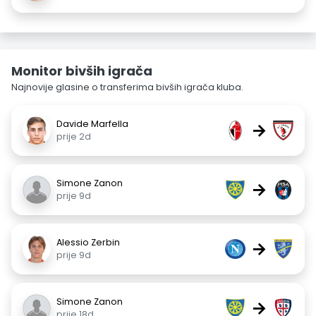
Monitor bivših igrača
Najnovije glasine o transferima bivših igrača kluba.
Davide Marfella
→
prije 2d
Simone Zanon
→
prije 9d
Alessio Zerbin
→
prije 9d
Simone Zanon
→
prije 18d