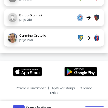
Enrico Giannini
→
prije 21d
Carmine Cretella
→
prije 26d
Pravila o privatnosti
|
Uvjeti korištenja
|
O nama
|
EN
ES
TransferFeed