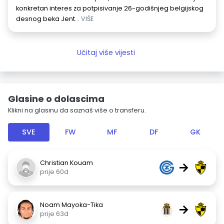
konkretan interes za potpisivanje 26-godišnjeg belgijskog
desnog beka Jent
... VIŠE
Učitaj više vijesti
Glasine o dolascima
Klikni na glasinu da saznaš više o transferu.
SVE
FW
MF
DF
GK
Christian Kouam
→
prije 60d
Noam Mayoka-Tika
→
prije 63d