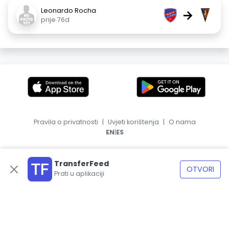
Leonardo Rocha
→
prije 76d
Pravila o privatnosti
|
Uvjeti korištenja
|
O nama
|
EN
ES
TransferFeed
OTVORI
Prati u aplikaciji