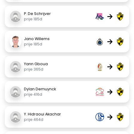
P. De Schrijver
→
prije 185d
Jano Willems
→
prije 185d
Yann Gboua
→
prije 365d
Dylan Demuynck
→
prije 416d
Y. Hidraoui Akachar
→
prije 464d