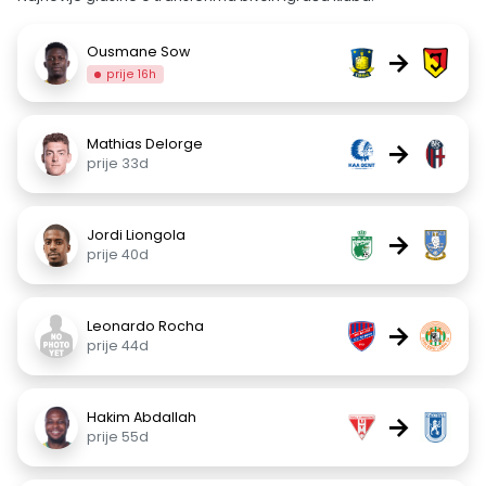
Ousmane Sow
→
prije 16h
Mathias Delorge
→
prije 33d
Jordi Liongola
→
prije 40d
Leonardo Rocha
→
prije 44d
Hakim Abdallah
→
prije 55d