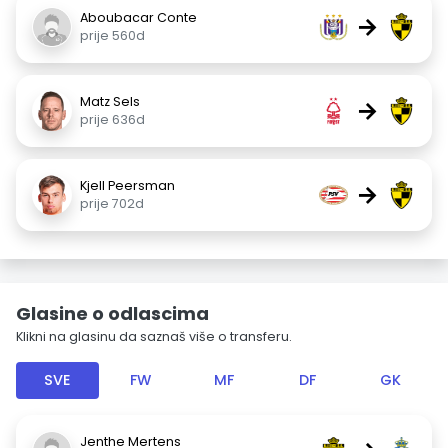
Aboubacar Conte
→
prije 560d
Matz Sels
→
prije 636d
Kjell Peersman
→
prije 702d
Glasine o odlascima
Klikni na glasinu da saznaš više o transferu.
SVE
FW
MF
DF
GK
Jenthe Mertens