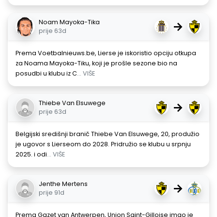
Noam Mayoka-Tika
→
prije 63d
Prema Voetbalnieuws.be, Lierse je iskoristio opciju otkupa
za Noama Mayoka-Tiku, koji je prošle sezone bio na
posudbi u klubu iz C
... VIŠE
Thiebe Van Elsuwege
→
prije 63d
Belgijski središnji branič Thiebe Van Elsuwege, 20, produžio
je ugovor s Lierseom do 2028. Pridružio se klubu u srpnju
2025. i odi
... VIŠE
Jenthe Mertens
→
prije 91d
Prema Gazet van Antwerpen, Union Saint-Gilloise imao je