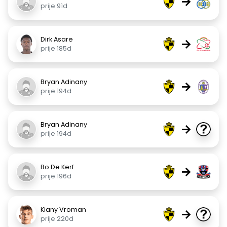
→
prije 91d
Dirk Asare
→
prije 185d
Bryan Adinany
→
prije 194d
Bryan Adinany
→
prije 194d
Bo De Kerf
→
prije 196d
Kiany Vroman
→
prije 220d