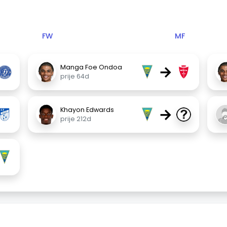
FW
MF
→
Manga Foe Ondoa
prije 64d
→
Khayon Edwards
prije 212d