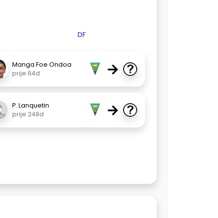
DF
→
Manga Foe Ondoa
prije 64d
→
P. Lanquetin
prije 248d