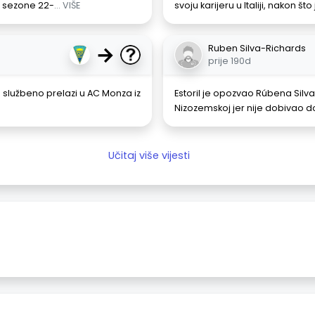
ri sezone 22-
... VIŠE
svoju karijeru u Italiji, nakon š
→
Ruben Silva-Richards
prije 190d
 službeno prelazi u AC Monza iz
Estoril je opozvao Rúbena Sil
Nizozemskoj jer nije dobivao 
Učitaj više vijesti