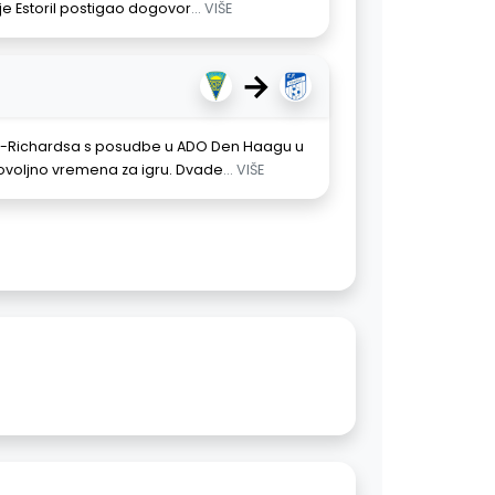
to je Estoril postigao dogovor
... VIŠE
→
va-Richardsa s posudbe u ADO Den Haagu u
dovoljno vremena za igru. Dvade
... VIŠE