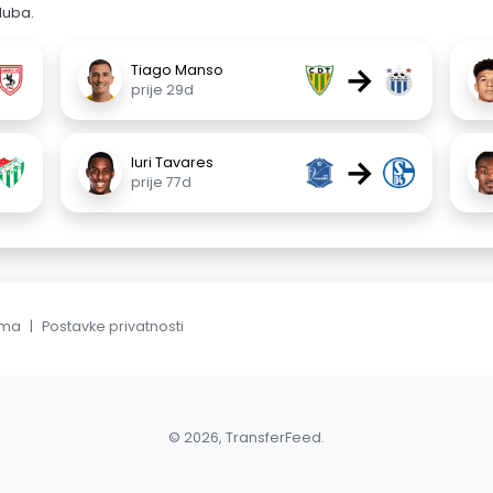
luba.
→
Tiago Manso
prije 29d
→
Iuri Tavares
prije 77d
ama
|
Postavke privatnosti
© 2026, TransferFeed.