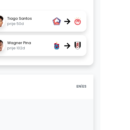
→
Tiago Santos
prije 50d
→
Wagner Pina
prije 102d
|
EN
ES