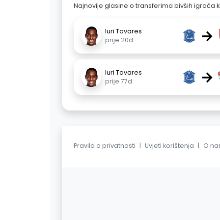
Najnovije glasine o transferima bivših igrača k
→
Iuri Tavares
prije 20d
→
Iuri Tavares
prije 77d
Pravila o privatnosti
|
Uvjeti korištenja
|
O n