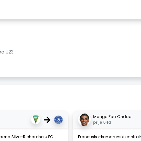
ao U23
→
Manga Foe Ondoa
prije 64d
Rúbena Silve-Richardsa u FC
Francusko-kamerunski central