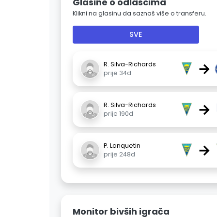
Glasine o odlascima
Klikni na glasinu da saznaš više o transferu.
SVE
→
R. Silva-Richards
prije 34d
→
R. Silva-Richards
prije 190d
→
P. Lanquetin
prije 248d
Monitor bivših igrača