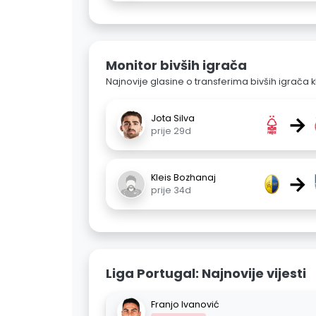
Monitor bivših igrača
Najnovije glasine o transferima bivših igrača k
→
Jota Silva
prije 29d
→
Kleis Bozhanaj
prije 34d
Liga Portugal: Najnovije vijesti
Franjo Ivanović