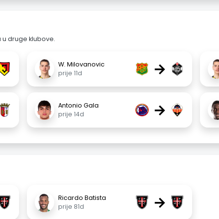
a u druge klubove.
→
W. Milovanovic
prije 11d
→
Antonio Gala
prije 14d
→
Ricardo Batista
prije 81d