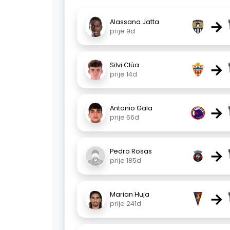
→
Alassana Jatta
prije 9d
→
Silvi Clúa
prije 14d
→
Antonio Gala
prije 56d
→
Pedro Rosas
prije 185d
→
Marian Huja
prije 241d