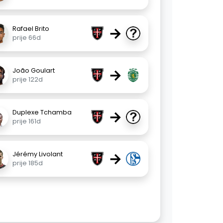
→
Rafael Brito
prije 66d
→
João Goulart
prije 122d
→
Duplexe Tchamba
prije 161d
→
Jérémy Livolant
prije 185d