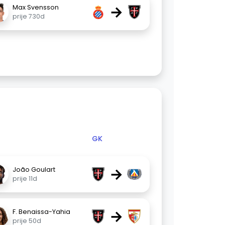
→
Max Svensson
prije 730d
GK
→
João Goulart
prije 11d
→
F. Benaissa-Yahia
prije 50d