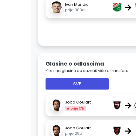
→
Ivan Mandić
prije 383d
Glasine o odlascima
Klikni na glasinu da saznaš više o transferu.
SVE
→
João Goulart
prije 17h
→
João Goulart
prije 29d