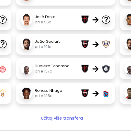
→
José Fonte
prije 56d
→
João Goulart
prije 101d
→
Duplexe Tchamba
prije 157d
→
Renato Nhaga
prije 185d
Učitaj više transfera