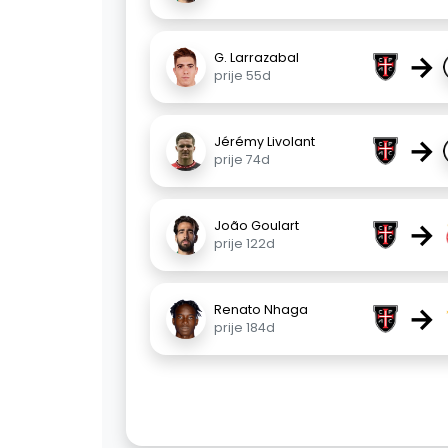
→
G. Larrazabal
prije 55d
→
Jérémy Livolant
prije 74d
→
João Goulart
prije 122d
→
Renato Nhaga
prije 184d