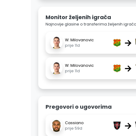
Monitor željenih igrača
Najnovije glasine o transferima željenih igrač
→
W. Milovanovic
prije 11d
→
W. Milovanovic
prije 11d
Pregovori o ugovorima
→
Cassiano
prije 59d