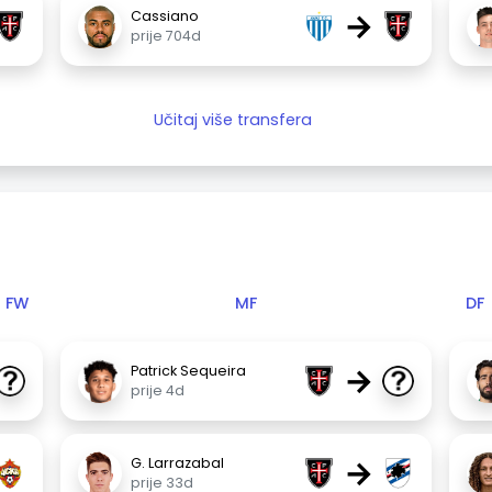
→
Cassiano
prije 704d
Učitaj više transfera
FW
MF
DF
→
Patrick Sequeira
prije 4d
→
G. Larrazabal
prije 33d