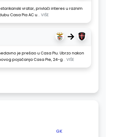
starikanski vratar, privlači interes u raznim
 klubu Casa Pia AC u
... VIŠE
→
 nedavno je prešao u Casa Piu. Ubrzo nakon
novog pojačanja Casa Pie, 24-g
... VIŠE
GK