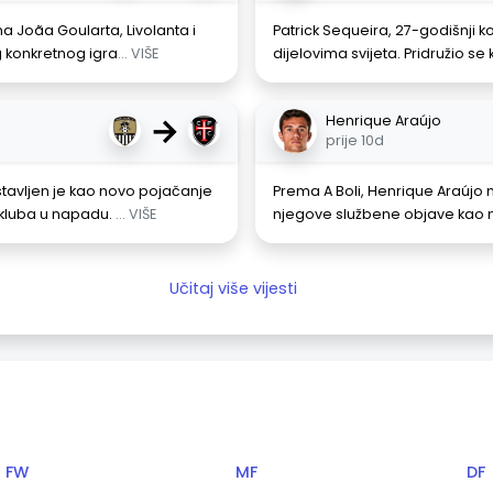
a Joãa Goularta, Livolanta i
Patrick Sequeira, 27-godišnji ko
g konkretnog igra
... VIŠE
dijelovima svijeta. Pridružio se
→
Henrique Araújo
prije 10d
tavljen je kao novo pojačanje
Prema A Boli, Henrique Araújo
 kluba u napadu.
... VIŠE
njegove službene objave kao 
Učitaj više vijesti
FW
MF
DF