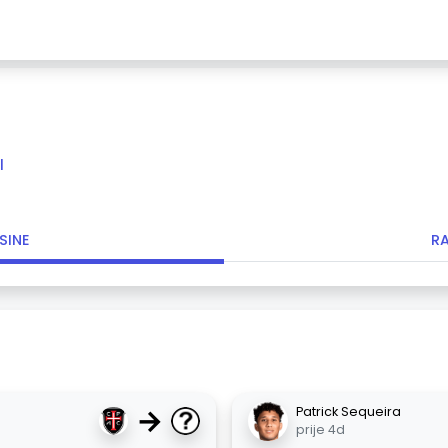
l
SINE
R
→
Patrick Sequeira
prije 4d