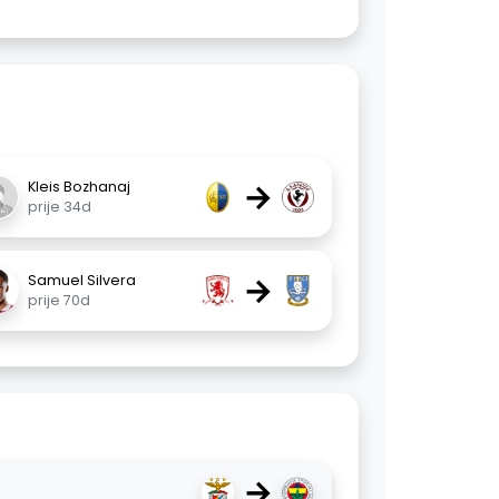
→
Kleis Bozhanaj
prije 34d
→
Samuel Silvera
prije 70d
→