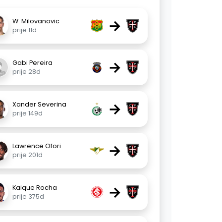
→
W. Milovanovic
prije 11d
→
Gabi Pereira
prije 28d
→
Xander Severina
prije 149d
→
Lawrence Ofori
prije 201d
→
Kaique Rocha
prije 375d