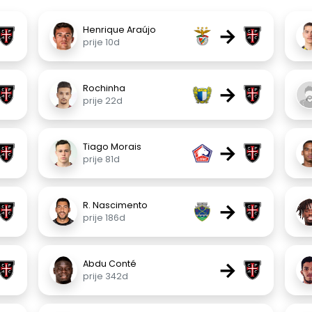
→
Henrique Araújo
prije 10d
→
Rochinha
prije 22d
→
Tiago Morais
prije 81d
→
R. Nascimento
prije 186d
→
Abdu Conté
prije 342d