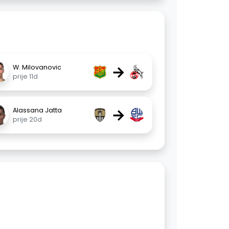
→
W. Milovanovic
prije 11d
→
Alassana Jatta
prije 20d