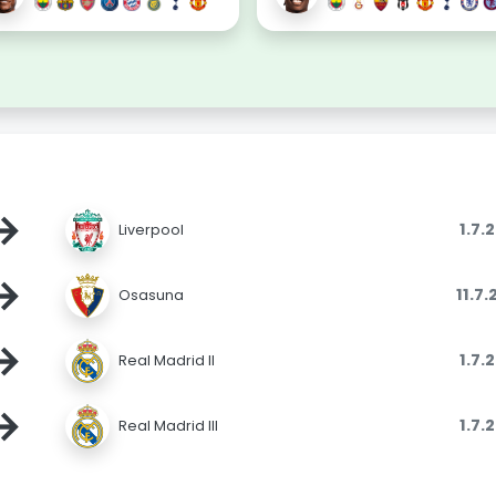
→
1.7.
Liverpool
→
11.7
Osasuna
→
1.7.
Real Madrid II
→
1.7.
Real Madrid III