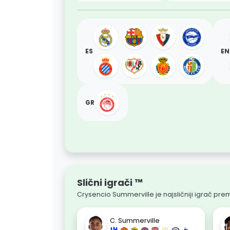
ES
EN
GR
Slični igrači ™
Crysencio Summerville je najsličniji igrač prem
C. Summerville