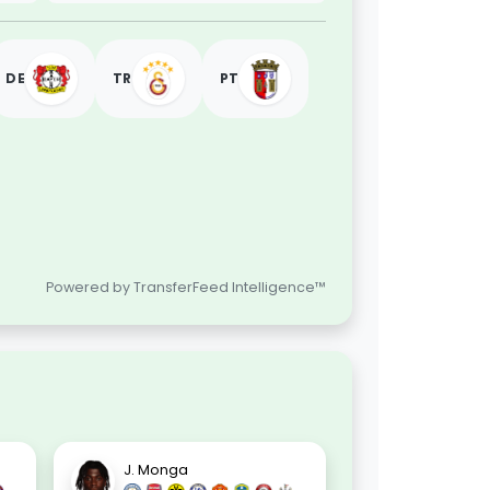
DE
TR
PT
Powered by TransferFeed Intelligence™
J. Monga