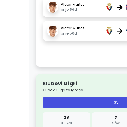
→
Víctor Muñoz
prije 56d
→
Víctor Muñoz
prije 56d
Klubovi u igri
Klubovi u igri za igrača.
Svi
23
7
KLUBOVI
DRŽAVE