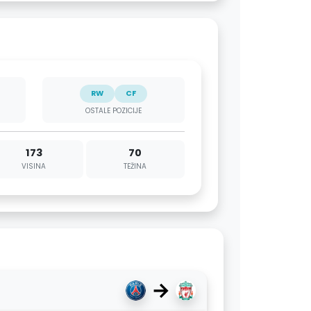
RW
CF
OSTALE POZICIJE
173
70
VISINA
TEŽINA
→