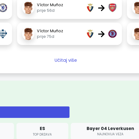
→
Víctor Muñoz
prije 56d
→
Víctor Muñoz
prije 75d
Učitaj više
ES
Bayer 04 Leverkusen
NAJNOVIJA VEZA
TOP DRŽAVA