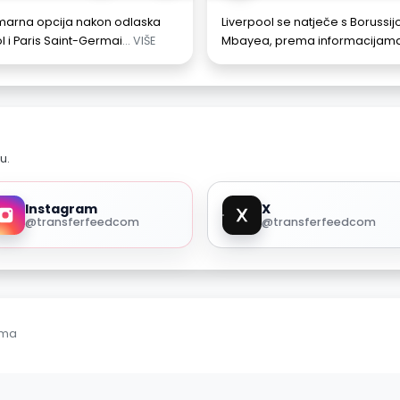
imarna opcija nakon odlaska
Liverpool se natječe s Boruss
i Paris Saint-Germai
... VIŠE
Mbayea, prema informacijama L
u.
Instagram
X
@transferfeedcom
@transferfeedcom
ama