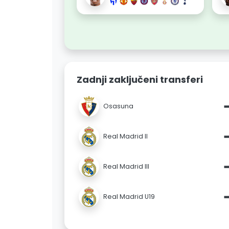
Zadnji zaključeni transferi
Osasuna
Real Madrid II
Real Madrid III
Real Madrid U19