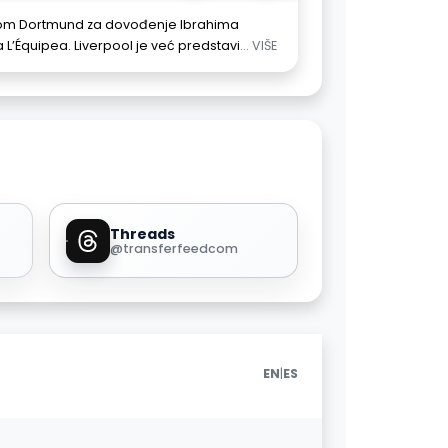
ijom Dortmund za dovođenje Ibrahima
’Équipea. Liverpool je već predstavi
... VIŠE
Threads
@transferfeedcom
|
EN
ES