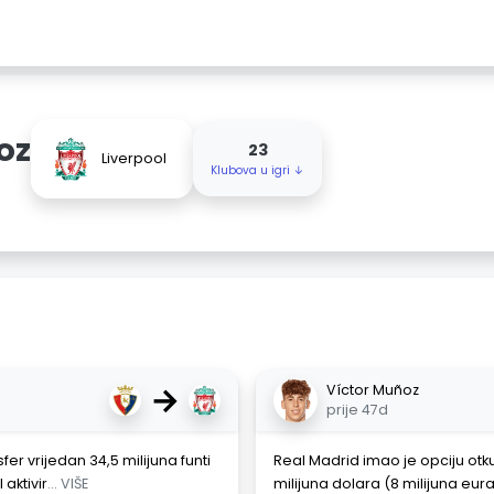
oz
23
Liverpool
Klubova u igri ↓
→
Víctor Muñoz
prije 47d
er vrijedan 34,5 milijuna funti
Real Madrid imao je opciju otk
 aktivir
... VIŠE
milijuna dolara (8 milijuna eura)