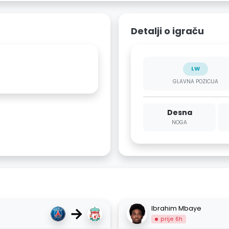
Detalji o igraču
LW
GLAVNA POZICIJA
Desna
NOGA
→
Ibrahim Mbaye
prije 6h