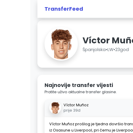
TransferFeed
Víctor Muñ
Španjolska
•
LW
•
23god
Najnovije transfer vijesti
Pratite uživo aktualne transfer glasine.
Víctor Muñoz
prije 39d
Víctor Muñoz prošlog je tjedna dovršio transf
iz Osasune u Liverpool, pri čemu je Liverpool