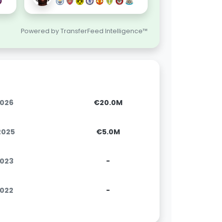
Powered by TransferFeed Intelligence™
2026
€20.0M
.2025
€5.0M
2023
-
2022
-