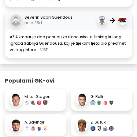
Severin Sabri Guendouz
→
prije 35d
AZ Alkmaar je dao ponudu za francusko-alžirskog krilnog
igrača Sabrija Guendouza, koji je tijekom ljeta bio predmet
velikog intere
... VIŠE
Popularni GK-ovi
M. ter Stegen
G. Rulli
A. Bayındır
Z. Suzuki