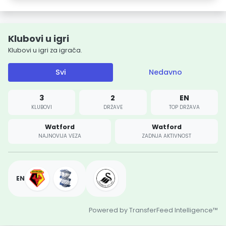
Klubovi u igri
Klubovi u igri za igrača.
Svi
Nedavno
3
2
EN
KLUBOVI
DRŽAVE
TOP DRŽAVA
Watford
Watford
NAJNOVIJA VEZA
ZADNJA AKTIVNOST
EN
Powered by TransferFeed Intelligence™