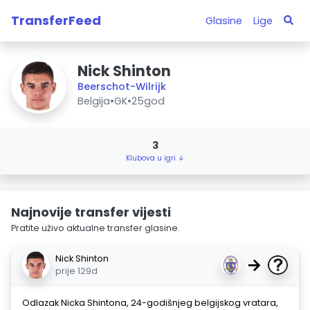
TransferFeed
Glasine
Lige
Nick Shinton
Beerschot-Wilrijk
Belgija
•
GK
•
25god
3
Klubova u igri ↓
Najnovije transfer vijesti
Pratite uživo aktualne transfer glasine.
Nick Shinton
→
prije 129d
Odlazak Nicka Shintona, 24-godišnjeg belgijskog vratara,