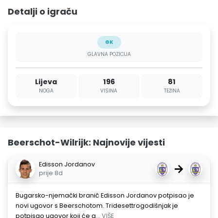
Detalji o igraču
GK
GLAVNA POZICIJA
Lijeva
196
81
NOGA
VISINA
TEŽINA
Beerschot-Wilrijk: Najnovije vijesti
Edisson Jordanov
→
prije 8d
Bugarsko-njemački branič Edisson Jordanov potpisao je
novi ugovor s Beerschotom. Tridesettrogodišnjak je
potpisao ugovor koji će g
... VIŠE