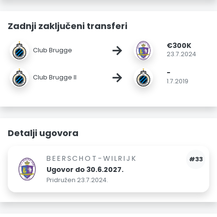
Zadnji zaključeni transferi
€300K
→
Club Brugge
23.7.2024
-
→
Club Brugge II
1.7.2019
Detalji ugovora
BEERSCHOT-WILRIJK
#33
Ugovor do 30.6.2027.
Pridružen 23.7.2024.