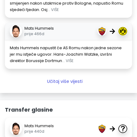
smijenjen nakon utakmice protiv Bologne, napustio Romu
sljedeći tjedan. Osj
... VIŠE
Mats Hummels
→
prije 466d
Mats Hummels napustit će AS Romu nakon jedne sezone
jer mu istječe ugovor. Hans-Joachim Watzke, izvršni
direktor Borussije Dortmun
... VIŠE
Učitaj više vijesti
Transfer glasine
Mats Hummels
→
prije 440d