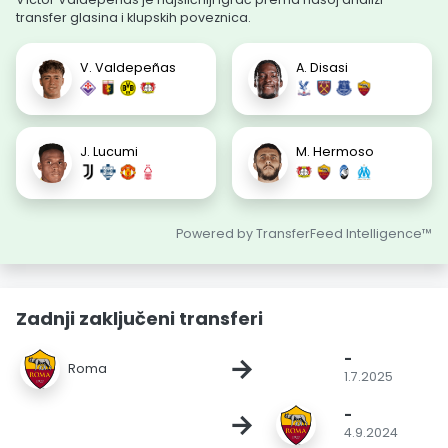
transfer glasina i klupskih poveznica.
V. Valdepeñas
A. Disasi
J. Lucumi
M. Hermoso
Powered by TransferFeed Intelligence™
Zadnji zaključeni transferi
-
→
Roma
1.7.2025
-
→
4.9.2024