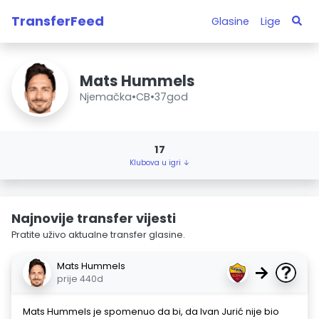
TransferFeed
Glasine
Lige
Mats Hummels
Njemačka
•
CB
•
37god
17
Klubova u igri ↓
Najnovije transfer vijesti
Pratite uživo aktualne transfer glasine.
Mats Hummels
→
prije 440d
Mats Hummels je spomenuo da bi, da Ivan Jurić nije bio