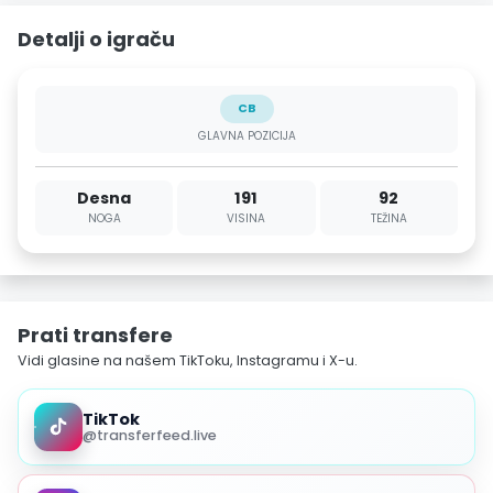
Detalji o igraču
CB
GLAVNA POZICIJA
Desna
191
92
NOGA
VISINA
TEŽINA
Prati transfere
Vidi glasine na našem TikToku, Instagramu i X-u.
TikTok
@transferfeed.live