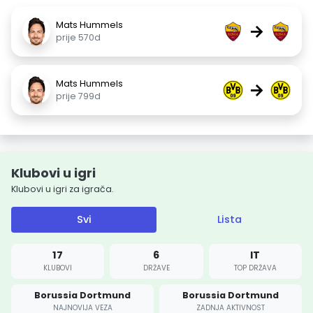
Mats Hummels
→
prije 570d
Mats Hummels
→
prije 799d
Klubovi u igri
Klubovi u igri za igrača.
Svi
Lista
17
6
IT
KLUBOVI
DRŽAVE
TOP DRŽAVA
Borussia Dortmund
Borussia Dortmund
NAJNOVIJA VEZA
ZADNJA AKTIVNOST