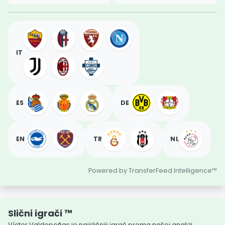
IT
ES
DE
EN
TR
NL
Powered by TransferFeed Intelligence™
Slični igrači ™
Víctor Valdepeñas je najsličniji igrač prema našoj analizi