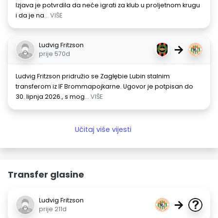
Izjava je potvrdila da neće igrati za klub u proljetnom krugu
i da je na
... VIŠE
Ludvig Fritzson
→
prije 570d
Ludvig Fritzson pridružio se Zagłębie Lubin stalnim
transferom iz IF Brommapojkarne. Ugovor je potpisan do
30. lipnja 2026., s mog
... VIŠE
Učitaj više vijesti
Transfer glasine
Ludvig Fritzson
→
prije 211d