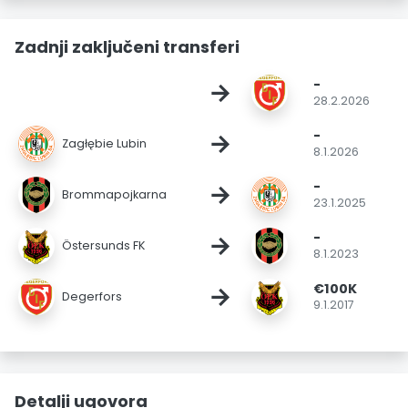
Zadnji zaključeni transferi
-
→
28.2.2026
-
→
Zagłębie Lubin
8.1.2026
-
→
Brommapojkarna
23.1.2025
-
→
Östersunds FK
8.1.2023
€100K
→
Degerfors
9.1.2017
Detalji ugovora