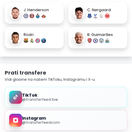
J. Henderson
C. Nørgaard
Rodri
B. Guimarães
Prati transfere
Vidi glasine na našem TikToku, Instagramu i X-u.
TikTok
@transferfeed.live
Instagram
@transferfeedcom