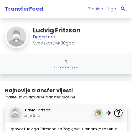
TransferFeed
Glasine
Lige
Ludvig Fritzson
Degerfors
Švedska
•
DM
•
30god
1
Klubova u igri ↓
Najnovije transfer vijesti
Pratite uživo aktualne transfer glasine.
Ludvig Fritzson
→
prije 211d
Ugovor Ludviga Fritzsona sa Zagłębie Lubinom je raskinut.