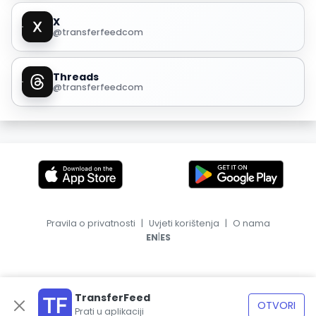
X
@transferfeedcom
Threads
@transferfeedcom
Pravila o privatnosti
|
Uvjeti korištenja
|
O nama
|
EN
ES
TransferFeed
OTVORI
Prati u aplikaciji