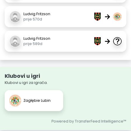
Ludvig Fritzson
→
prije 570d
Ludvig Fritzson
→
prije 589d
Klubovi u igri
Klubovi u igri za igrača.
Zagłębie Lubin
Powered by TransferFeed Intelligence™