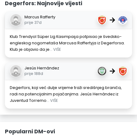
Degerfors: Najnovije vijesti
Marcus Rafferty
→
prije 37d
Klub Trendyol Süper Lig Kasımpaşa potpisao je švedsko-
engleskog nogometaša Marcusa Raffertyja iz Degerforsa.
Klub je objavio da je
... VIŠE
Jesús Hernández
→
prije 188d
Degerfors, koji već dulje vrijeme traži središnjeg braniča,
radi na potencijalnim pojačanjima. Jesús Hernández iz
Juventud Torremo
... VIŠE
Popularni DM-ovi