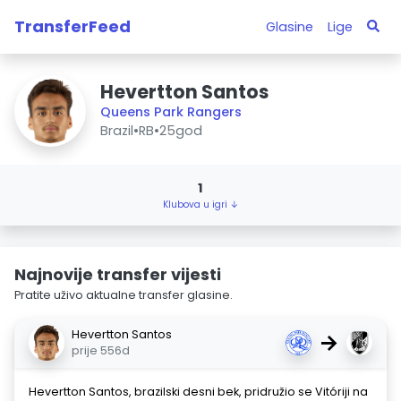
TransferFeed
Glasine
Lige
Hevertton Santos
Queens Park Rangers
Brazil
•
RB
•
25god
1
Klubova u igri ↓
Najnovije transfer vijesti
Pratite uživo aktualne transfer glasine.
Hevertton Santos
→
prije 556d
Hevertton Santos, brazilski desni bek, pridružio se Vitóriji na