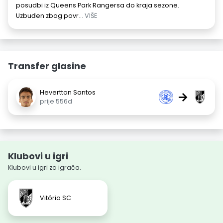
posudbi iz Queens Park Rangersa do kraja sezone.
Uzbuđen zbog povr
... VIŠE
Transfer glasine
Hevertton Santos
→
prije 556d
Klubovi u igri
Klubovi u igri za igrača.
Vitória SC