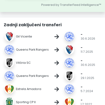
Powered by TransferFeed Intelligence™
Zadnji zaključeni transferi
-
→
Gil Vicente
30.6.2026
-
→
Queens Park Rangers
11.7.2025
-
→
Vitória SC
30.6.2025
-
→
Queens Park Rangers
29.1.2025
-
→
Estrela Amadora
5.7.2024
-
→
Sporting CP II
1.7.2022