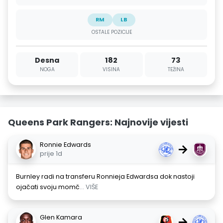
RM
LB
OSTALE POZICIJE
Desna
182
73
NOGA
VISINA
TEŽINA
Queens Park Rangers: Najnovije vijesti
Ronnie Edwards
→
prije 1d
Burnley radi na transferu Ronnieja Edwardsa dok nastoji
ojačati svoju momč
... VIŠE
Glen Kamara
→