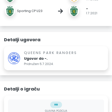
-
→
Sporting CP U23
1.7.2021
Detalji ugovora
QUEENS PARK RANGERS
Ugovor do -.
Pridružen 5.7.2024.
Detalji o igraču
RB
GLAVNA POZICIJA