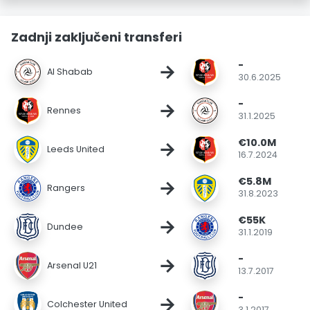
Zadnji zaključeni transferi
-
→
Al Shabab
30.6.2025
-
→
Rennes
31.1.2025
€10.0M
→
Leeds United
16.7.2024
€5.8M
→
Rangers
31.8.2023
€55K
→
Dundee
31.1.2019
-
→
Arsenal U21
13.7.2017
-
→
Colchester United
3.1.2017