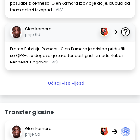
posudbi iz Rennesa. Glen Kamara izjavio je da je, budući da
i sam dolazi iz zapad
... VIŠE
Glen Kamara
→
prije 6d
Prema Fabriziju Romanu, Glen Kamara je pristao pridružiti
se QPR-u, a dogovor je također postignut između kluba i
Rennesa. Dogovor
... VIŠE
Učitaj više vijesti
Transfer glasine
Glen Kamara
→
prije 5d