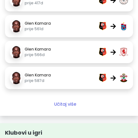
→
prije 417d
Glen Kamara
→
prije 561d
Glen Kamara
→
prije 566d
Glen Kamara
→
prije 587d
Učitaj više
Klubovi u igri