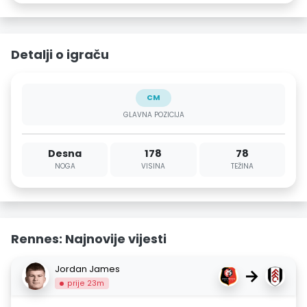
Detalji o igraču
CM
GLAVNA POZICIJA
Desna
178
78
NOGA
VISINA
TEŽINA
Rennes: Najnovije vijesti
Jordan James
→
prije 23m