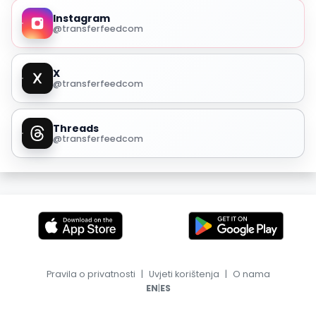
Instagram
@transferfeedcom
X
@transferfeedcom
Threads
@transferfeedcom
Pravila o privatnosti
|
Uvjeti korištenja
|
O nama
|
EN
ES