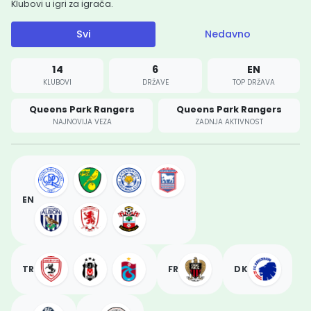
Klubovi u igri za igrača.
Svi
Nedavno
14
6
EN
KLUBOVI
DRŽAVE
TOP DRŽAVA
Queens Park Rangers
Queens Park Rangers
NAJNOVIJA VEZA
ZADNJA AKTIVNOST
EN
TR
FR
DK