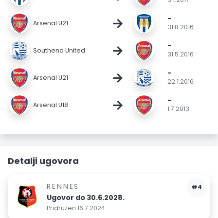
-
→
Arsenal U21
31.8.2016
-
→
Southend United
31.5.2016
-
→
Arsenal U21
22.1.2016
-
→
Arsenal U18
1.7.2013
Detalji ugovora
RENNES
#4
Ugovor do 30.6.2028.
Pridružen 16.7.2024.