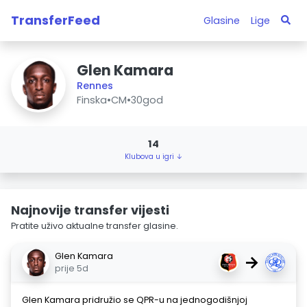
TransferFeed
Glasine
Lige
Glen Kamara
Rennes
Finska
•
CM
•
30god
14
Klubova u igri ↓
Najnovije transfer vijesti
Pratite uživo aktualne transfer glasine.
Glen Kamara
→
prije 5d
Glen Kamara pridružio se QPR-u na jednogodišnjoj